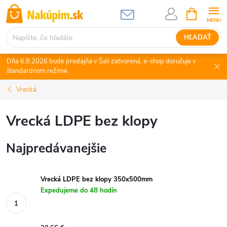
Prejsť
NÁKUPN
KOŠÍK
na
obsah
HĽADAŤ
Dňa 6.8.2026 bude predajňa v Šali zatvorená, e-shop doručuje v
štandardnom režime.
Vrecká
Vrecká LDPE bez klopy
Najpredávanejšie
Vrecká LDPE bez klopy 350x500mm
Expedujeme do 48 hodín