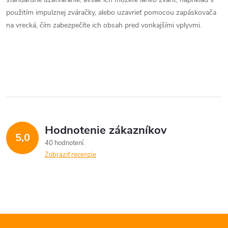
i
použitím impulznej zváračky, alebo uzavrieť pomocou zapáskovača
e
na vrecká, čím zabezpečíte ich obsah pred vonkajšími vplyvmi.
p
r
v
k
y
Hodnotenie zákazníkov
5,0
v
40 hodnotení
Zobraziť recenzie
ý
p
i
s