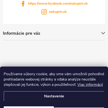
https://www.facebook.com/nakupim.sk
nakupim.sk
Informácie pre vás
Používame súbory cookie, aby sme vám umožnili pohodlné
prehliadanie webovej stránky a vďaka analýze neustále
zlepšovali jej funkcie, výkon a použiteľnosť.
Viac informácií
Nastavenie
Copyright 2026
nakupim.sk
. Všetky práva vyhradené.
Upraviť nastavenie