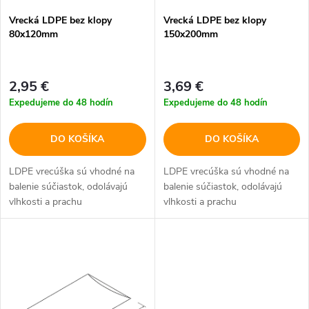
p
Vrecká LDPE bez klopy
Vrecká LDPE bez klopy
p
80x120mm
150x200mm
r
r
o
2,95 €
3,69 €
o
Expedujeme do 48 hodín
Expedujeme do 48 hodín
d
d
DO KOŠÍKA
DO KOŠÍKA
u
u
LDPE vrecúška sú vhodné na
LDPE vrecúška sú vhodné na
k
balenie súčiastok, odolávajú
balenie súčiastok, odolávajú
k
vlhkosti a prachu
vlhkosti a prachu
t
t
o
o
v
v