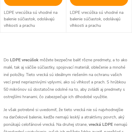
LDPE vrecúška sú vhodné na
LDPE vrecúška sú vhodné na
balenie súčiastok, odolávajú
balenie súčiastok, odolávajú
vlhkosti a prachu
vlhkosti a prachu
O
v
Do
LDPE vrecúšok
môžete bezpečne baliť rôzne predmety, a to ako
malé, tak aj väčšie súčiastky, spojovací materiál, oblečenie a mnohé
l
iné položky. Tieto vrecká sú ideálnym riešením na ochranu vašich
á
vecí pred nepriaznivými vplyvmi, ako sú vlhkosť a prach. S hrúbkou
50 mikrónov sú dostatočne odolné na to, aby zvládli aj predmety s
d
ostrejšími hranami, čo zabezpečuje ich dlhodobé využitie.
a
Je však potrebné si uvedomiť, že tieto vrecká nie sú najvhodnejšie
na darčekové balenie, keďže nemajú lesklý a atraktívny povrch, aký
c
ponúkajú celofánové vrecká. Na druhej strane,
vrecká LDPE
nemajú
štandardné uzatváranie, avšak ich môžete ľahko zvariť, napríklad s