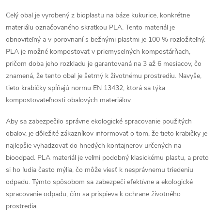
r
Celý obal je vyrobený z bioplastu na báze kukurice, konkrétne
materiálu označovaného skratkou PLA. Tento materiál je
v
obnoviteľný a v porovnaní s bežnými plastmi je 100 % rozložiteľný.
k
PLA je možné kompostovať v priemyselných kompostárňach,
pričom doba jeho rozkladu je garantovaná na 3 až 6 mesiacov, čo
y
znamená, že tento obal je šetrný k životnému prostrediu. Navyše,
tieto krabičky spĺňajú normu EN 13432, ktorá sa týka
v
kompostovateľnosti obalových materiálov.
ý
Aby sa zabezpečilo správne ekologické spracovanie použitých
p
obalov, je dôležité zákazníkov informovať o tom, že tieto krabičky je
najlepšie vyhadzovať do hnedých kontajnerov určených na
i
bioodpad. PLA materiál je veľmi podobný klasickému plastu, a preto
s
si ho ľudia často mýlia, čo môže viesť k nesprávnemu triedeniu
odpadu. Týmto spôsobom sa zabezpečí efektívne a ekologické
u
spracovanie odpadu, čím sa prispieva k ochrane životného
prostredia.