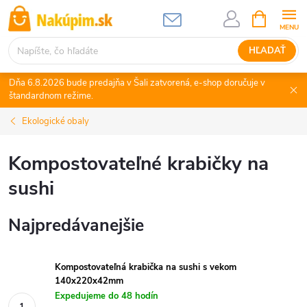
Prejsť
NÁKUPN
KOŠÍK
na
obsah
HĽADAŤ
Dňa 6.8.2026 bude predajňa v Šali zatvorená, e-shop doručuje v
štandardnom režime.
Ekologické obaly
Kompostovateľné krabičky na
sushi
Najpredávanejšie
Kompostovateľná krabička na sushi s vekom
140x220x42mm
Expedujeme do 48 hodín