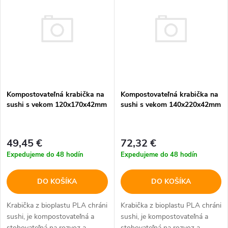
d
ý
Najpredávanejšie
e
p
Abecedne
n
i
i
s
Kompostovateľná krabička na
Kompostovateľná krabička na
e
sushi s vekom 120x170x42mm
sushi s vekom 140x220x42mm
p
p
r
49,45 €
72,32 €
r
Expedujeme do 48 hodín
Expedujeme do 48 hodín
o
o
DO KOŠÍKA
DO KOŠÍKA
d
d
Krabička z bioplastu PLA chráni
Krabička z bioplastu PLA chráni
u
sushi, je kompostovateľná a
sushi, je kompostovateľná a
stohovateľná na rozvoz a
stohovateľná na rozvoz a