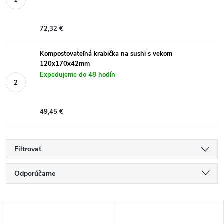
72,32 €
Kompostovateľná krabička na sushi s vekom
120x170x42mm
Expedujeme do 48 hodín
49,45 €
Filtrovať
R
Odporúčame
a
Najlacnejšie
V
Najdrahšie