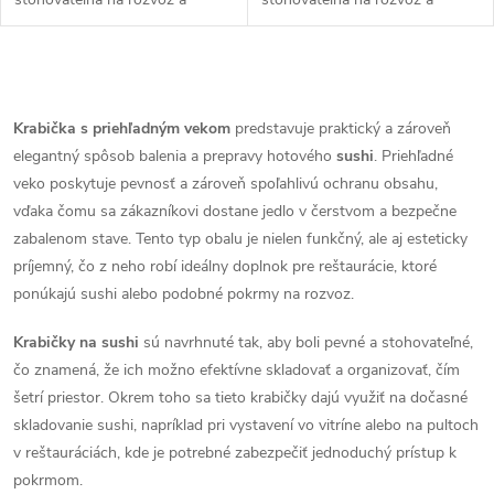
u
k
skladovanie
skladovanie
k
t
O
t
o
v
Krabička s priehľadným vekom
predstavuje praktický a zároveň
o
elegantný spôsob balenia a prepravy hotového
sushi
. Priehľadné
l
v
veko poskytuje pevnosť a zároveň spoľahlivú ochranu obsahu,
v
á
vďaka čomu sa zákazníkovi dostane jedlo v čerstvom a bezpečne
zabalenom stave. Tento typ obalu je nielen funkčný, ale aj esteticky
d
príjemný, čo z neho robí ideálny doplnok pre reštaurácie, ktoré
ponúkajú sushi alebo podobné pokrmy na rozvoz.
a
Krabičky na sushi
sú navrhnuté tak, aby boli pevné a stohovateľné,
c
čo znamená, že ich možno efektívne skladovať a organizovať, čím
i
šetrí priestor. Okrem toho sa tieto krabičky dajú využiť na dočasné
skladovanie sushi, napríklad pri vystavení vo vitríne alebo na pultoch
e
v reštauráciách, kde je potrebné zabezpečiť jednoduchý prístup k
p
pokrmom.