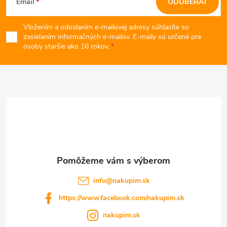
Email
ODOBERAŤ
á
Vložením a odoslaním e-mailovej adresy súhlasíte so
p
zasielaním informačných e-mailov. E-maily sú určené pre
osoby staršie ako 16 rokov.
ä
t
i
e
info
@
nakupim.sk
https://www.facebook.com/nakupim.sk
nakupim.sk