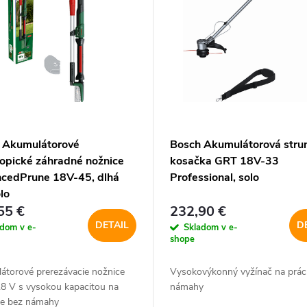
 Akumulátorové
Bosch Akumulátorová stru
kopické záhradné nožnice
kosačka GRT 18V-33
cedPrune 18V-45, dlhá
Professional, solo
olo
55 €
232,90 €
DETAIL
D
adom v e-
Skladom v e-
shope
átorové prerezávacie nožnice
Vysokovýkonný vyžínač na prác
18 V s vysokou kapacitou na
námahy
nie bez námahy