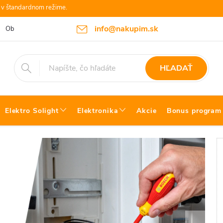
e v štandardnom režime.
info@nakupim.sk
Obchodné podmienky
Platby a Doprava
Blog Bosch náradie
HĽADAŤ
Elektro Solight
Elektronika
Akcie
Bonus program