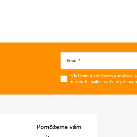
Email
Vložením a odoslaním e-mailovej a
mailov. E-maily sú určené pre osob