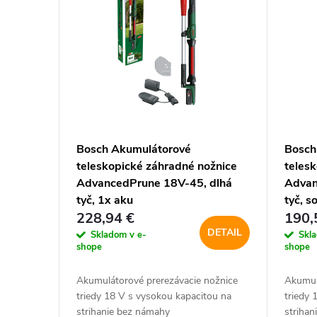
žnice na
Bosch Akumulátorové
Bosch
teleskopické záhradné nožnice
teles
AdvancedPrune 18V-45, dlhá
Advan
tyč, 1x aku
tyč, s
228,94 €
190,
DETAIL
DETAIL
Skladom v e-
Skl
shope
shope
rgonomická
Akumulátorové prerezávacie nožnice
Akumul
ia
triedy 18 V s vysokou kapacitou na
triedy 
strihanie bez námahy
striha