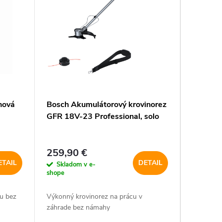
nová
Bosch Akumulátorový krovinorez
Bosch A
GFR 18V-23 Professional, solo
GBL 18V
259,90 €
200,5
ETAIL
DETAIL
Skladom v e-
Sklado
shope
shope
u bez
Výkonný krovinorez na prácu v
Vysokovýk
záhrade bez námahy
plným ovl
ergonóm