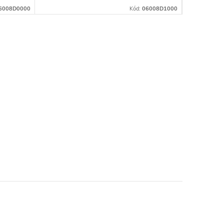
6008D0000
Kód:
06008D1000