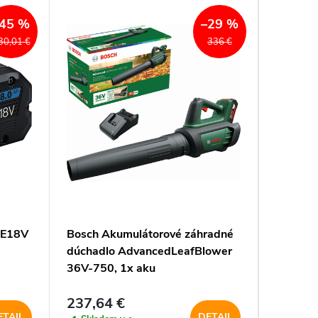
45 %
–29 %
30,01 €
336 €
RE18V
Bosch Akumulátorové záhradné
Bosch S
dúchadlo AdvancedLeafBlower
aku + 39
36V-750, 1x aku
taška
237,64 €
142,7
ETAIL
DETAIL