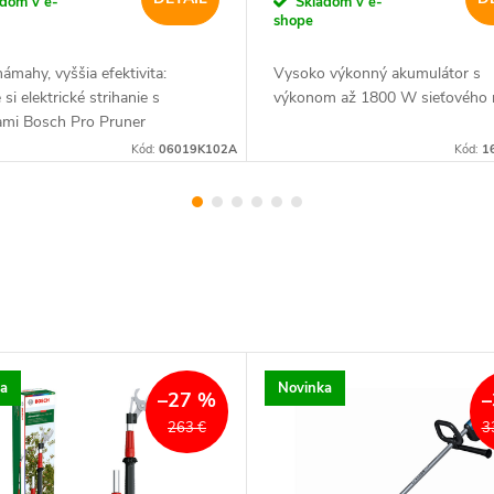
adom v e-
Skladom v e-
shope
ámahy, vyššia efektivita:
Vysoko výkonný akumulátor s
 si elektrické strihanie s
výkonom až 1800 W sieťového 
ami Bosch Pro Pruner
Kód:
06019K102A
Kód:
1
a
Novinka
–27 %
–
263 €
3