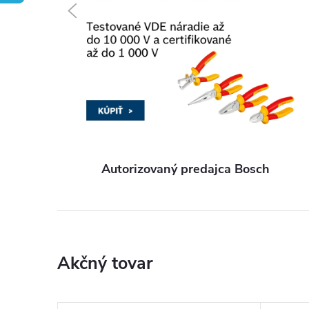
Predchádzajúce
j
t
e
v
Autorizovaný predajca Bosch
n
a
š
Akčný tovar
o