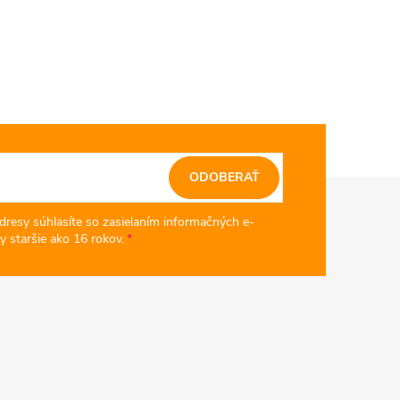
ODOBERAŤ
dresy súhlasíte so zasielaním informačných e-
y staršie ako 16 rokov.