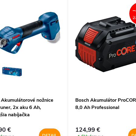
–
2
 Akumulátorové nožnice
Bosch Akumulátor ProCO
uner, 2x aku 6 Ah,
8,0 Ah Professional
jšia nabíjačka
90 €
124,99 €
DETAIL
D