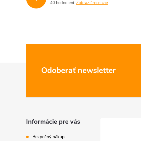
40 hodnotení
Zobraziť recenzie
Z
Odoberať newsletter
á
p
ä
Informácie pre vás
t
Bezpečný nákup