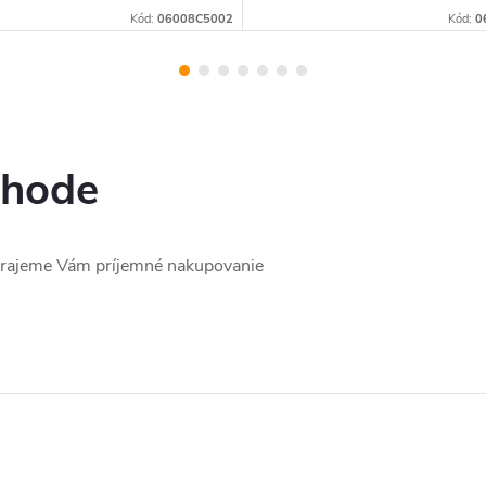
Kód:
06008C5002
Kód:
0
chode
prajeme Vám príjemné nakupovanie