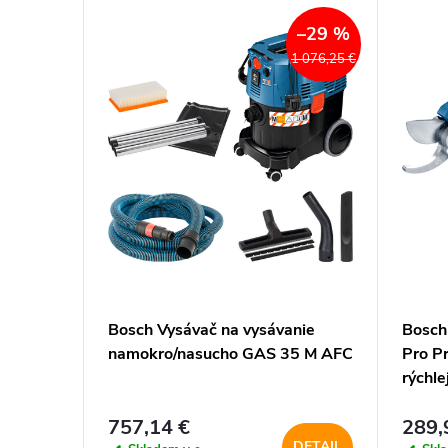
m
–27 %
–29 %
54,12 €
1 076,25 €
o
b
c
h
o
tiaca
Bosch Vysávač na vysávanie
Bosch
d
namokro/nasucho GAS 35 M AFC
Pro Pr
rýchle
e
757,14 €
289,
DETAIL
DETAIL