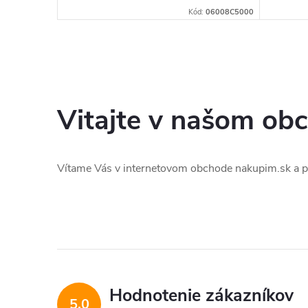
:
06008C9000
Kód:
06008C5000
Vitajte v našom ob
Vítame Vás v internetovom obchode nakupim.sk a 
Hodnotenie zákazníkov
5,0