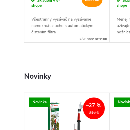
Skladom v e-
Skl
shope
shope
uché
Všestranný vysávač na vysávanie
Menej n
ečistenia
namokro/nasucho s automatickým
užívajte
čistením filtra
nožnic
:
06033E0000
Kód:
06019C3100
Novinky
Novinka
Novink
–35 %
–27 %
266,91 €
316 €