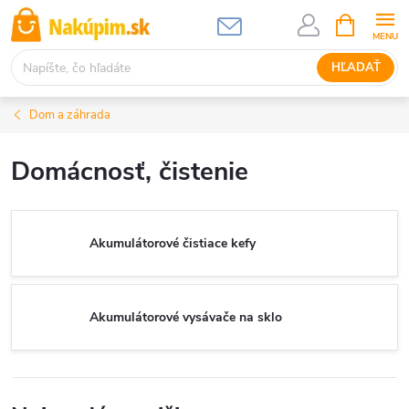
Prejsť
NÁKUPN
KOŠÍK
na
obsah
HĽADAŤ
Dom a záhrada
Domácnosť, čistenie
Akumulátorové čistiace kefy
Akumulátorové vysávače na sklo