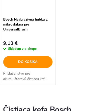
Bosch Neabrazívna hubka z
mikrovlákna pre
UniversalBrush
9,13 €
Skladom v e-shope
DO KOŠÍKA
Príslušenstvo pre
akumulátorovú čistiacu kefu
O
v
Čistiaca kefa Bosch