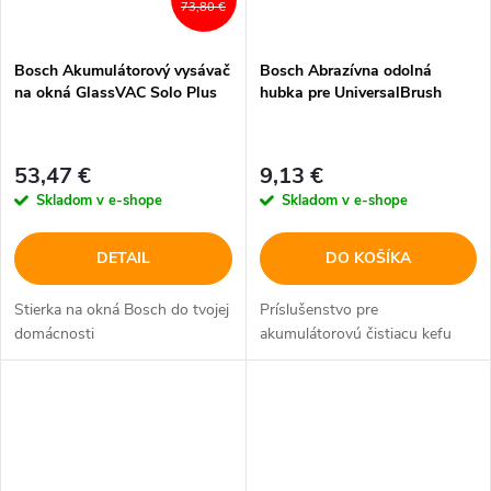
73,80 €
Bosch Akumulátorový vysávač
Bosch Abrazívna odolná
na okná GlassVAC Solo Plus
hubka pre UniversalBrush
53,47 €
9,13 €
Skladom v e-shope
Skladom v e-shope
DETAIL
DO KOŠÍKA
Stierka na okná Bosch do tvojej
Príslušenstvo pre
domácnosti
akumulátorovú čistiacu kefu