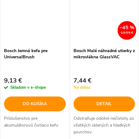
–45 %
13,53 €
Bosch Jemná kefa pre
Bosch Malé náhradné utierky z
UniversalBrush
mikrovlákna GlassVAC
9,13 €
7,44 €
Skladom v e-shope
Na dotaz
DO KOŠÍKA
DETAIL
Príslušenstvo pre
Odstraňuje odolné nečistoty zo
akumulátorovú čistiacu kefu
všetkých sklených a hladkých
povrchov