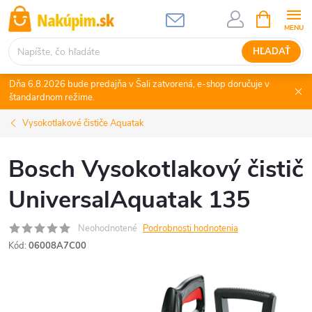
Prejsť
NÁKUPN
KOŠÍK
na
obsah
HĽADAŤ
Dňa 6.8.2026 bude predajňa v Šali zatvorená, e-shop doručuje v
štandardnom režime.
Vysokotlakové čističe Aquatak
Bosch Vysokotlakový čistič
UniversalAquatak 135
Neohodnotené
Podrobnosti hodnotenia
Kód:
06008A7C00