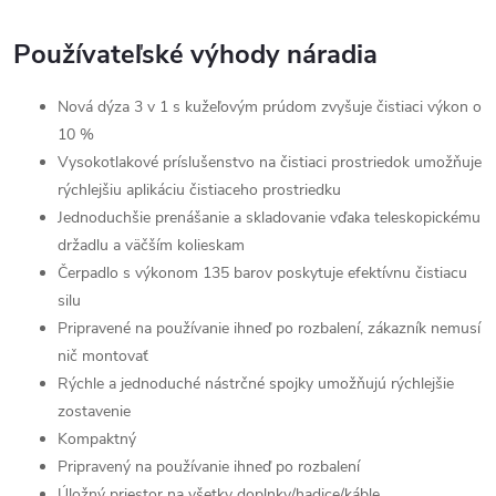
Používateľské výhody náradia
Nová dýza 3 v 1 s kužeľovým prúdom zvyšuje čistiaci výkon o
10 %
Vysokotlakové príslušenstvo na čistiaci prostriedok umožňuje
rýchlejšiu aplikáciu čistiaceho prostriedku
Jednoduchšie prenášanie a skladovanie vďaka teleskopickému
držadlu a väčším kolieskam
Čerpadlo s výkonom 135 barov poskytuje efektívnu čistiacu
silu
Pripravené na používanie ihneď po rozbalení, zákazník nemusí
nič montovať
Rýchle a jednoduché nástrčné spojky umožňujú rýchlejšie
zostavenie
Kompaktný
Pripravený na používanie ihneď po rozbalení
Úložný priestor na všetky doplnky/hadice/káble