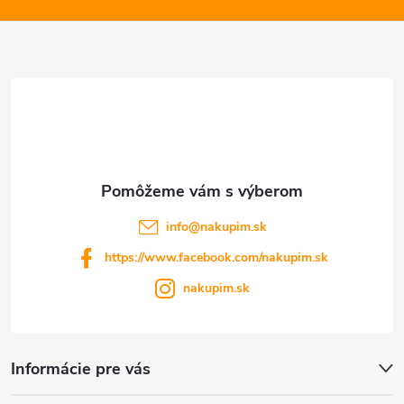
ä
t
i
e
info
@
nakupim.sk
https://www.facebook.com/nakupim.sk
nakupim.sk
Informácie pre vás