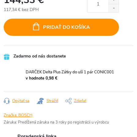
117,34 €
bez DPH
Jednotková
cena:
PRIDAŤ DO KOŠÍKA
Zadarmo od nás dostanete
DARČEK Delta Plus Zátky do uší 1 pár CONIC001
v hodnote 0,98 €
Opýtať sa
Strážiť
Zdieľať
Značka:
BOSCH
Záruka
:
Predĺžená záruka na 3 roky po registrácii u výrobcu
Poradenská linka