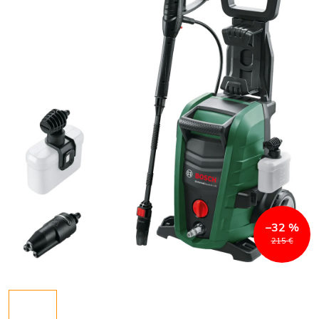
–32 %
215 €