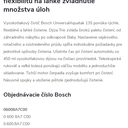
flexibilitu na ľahké zvládnutie
množstva úloh
Vysokotlakový čistič Bosch UniversalAquatak 135 ponúka rýchle,
flexibilné a ľahké čistenie. Dýza Trio zvláda širokú paletu čistení, od
záhradného nábytku po odkvapové žľaby. Nastavenie vejárového,
rotačného a sústredeného prúdu spĺňa individuálne požiadavky pre
jednotlivé spôsoby čistenia. Ušetrite čas pri čistení automobilu so
450 ml vysokotlakovou dýzou na čistiaci prostriedok. Teleskopická
rukoväť a veľké kolesá ponúkajú väčšiu mobilitu a jednoduchšie
skladovanie. Tichší motor čerpadla zvyšuje komfort pri čistení.
Násuvné spojky a uloženie pištole zjednodušujú čistenie.
Objednávacie číslo Bosch
06008A7C00
0 600 8A7 C00
0.600.8A7.C00