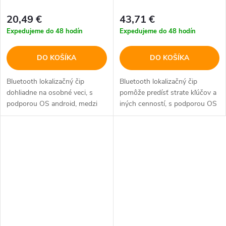
20,49 €
43,71 €
Expedujeme do 48 hodín
Expedujeme do 48 hodín
DO KOŠÍKA
DO KOŠÍKA
Bluetooth lokalizačný čip
Bluetooth lokalizačný čip
dohliadne na osobné veci, s
pomôže predísť strate kľúčov a
podporou OS android, medzi
iných cenností, s podporou OS
základné funkcie patrí nájdenie
android a iOS, medzi základné
polohy, vyhľadávanie zariadení a
funkcie patrí nájdenie polohy,
zvuková signalizácia,...
vyhľadávanie zariadení,...