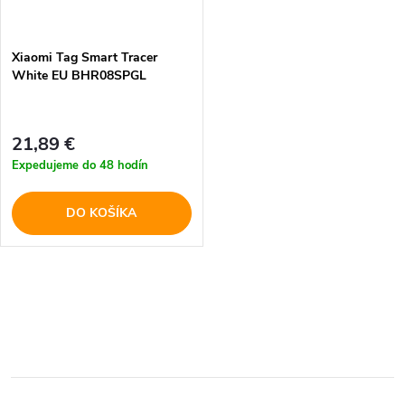
Xiaomi Tag Smart Tracer
White EU BHR08SPGL
21,89 €
Expedujeme do 48 hodín
DO KOŠÍKA
O
v
l