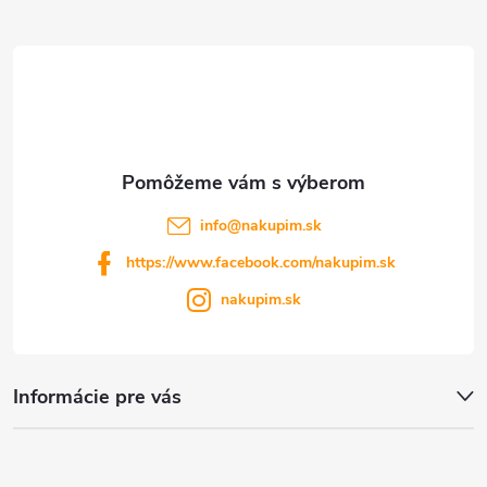
t
ý
p
i
i
e
s
u
info
@
nakupim.sk
https://www.facebook.com/nakupim.sk
nakupim.sk
Informácie pre vás