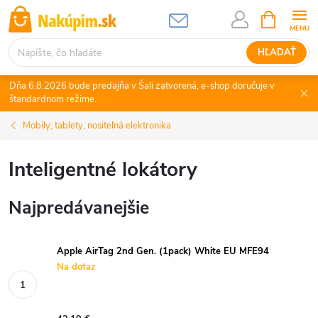
Prejsť
NÁKUPN
KOŠÍK
na
obsah
HĽADAŤ
Dňa 6.8.2026 bude predajňa v Šali zatvorená, e-shop doručuje v
štandardnom režime.
Mobily, tablety, nositeľná elektronika
Inteligentné lokátory
Najpredávanejšie
Apple AirTag 2nd Gen. (1pack) White EU MFE94
Na dotaz