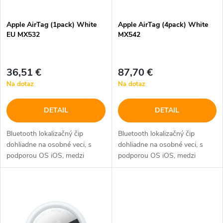
e
p
Apple AirTag (1pack) White
Apple AirTag (4pack) White
p
EU MX532
MX542
r
r
o
36,51 €
87,70 €
o
Na dotaz
Na dotaz
d
d
DETAIL
DETAIL
u
u
Bluetooth lokalizačný čip
Bluetooth lokalizačný čip
k
dohliadne na osobné veci, s
dohliadne na osobné veci, s
k
podporou OS iOS, medzi
podporou OS iOS, medzi
t
základné funkcie patrí nájdenie
základné funkcie patrí nájdenie
t
polohy, vyhľadávanie zariadení a
polohy, vyhľadávanie zariadení a
o
zvuková signalizácia,
zvuková signalizácia,
o
vymeniteľná...
vymeniteľná...
v