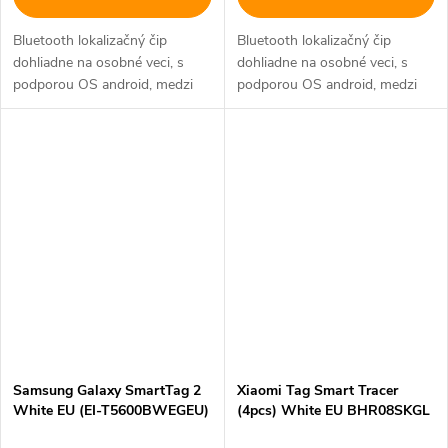
Bluetooth lokalizačný čip
Bluetooth lokalizačný čip
dohliadne na osobné veci, s
dohliadne na osobné veci, s
podporou OS android, medzi
podporou OS android, medzi
základné funkcie patrí nájdenie
základné funkcie patrí nájdenie
polohy, vyhľadávanie zariadení a
polohy, vyhľadávanie zariadení a
zvuková signalizácia,...
zvuková signalizácia,...
Samsung Galaxy SmartTag 2
Xiaomi Tag Smart Tracer
White EU (EI-T5600BWEGEU)
(4pcs) White EU BHR08SKGL