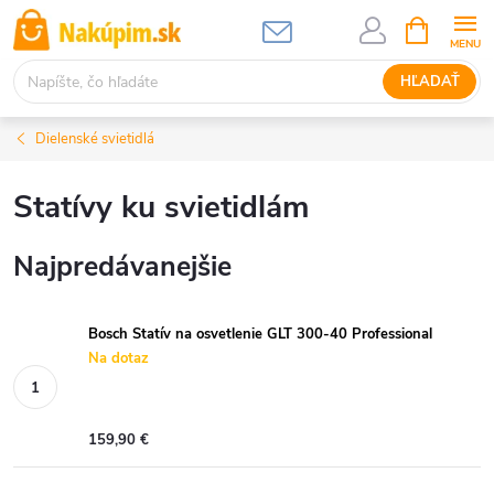
Prejsť
NÁKUPN
KOŠÍK
na
obsah
HĽADAŤ
Dielenské svietidlá
Statívy ku svietidlám
Najpredávanejšie
Bosch Statív na osvetlenie GLT 300-40 Professional
Na dotaz
159,90 €