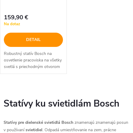
r
r
o
159,90 €
o
Na dotaz
d
d
DETAIL
u
u
Robustný statív Bosch na
k
osvetlenie pracoviska na všetky
k
svetlá s priechodným otvorom
t
so závitom 5/8"
t
o
O
o
v
v
Statívy ku svietidlám Bosch
v
l
Statívy pre dielenské svietidlá Bosch
znamenajú znamenajú posun
á
v používaní
svietidiel
. Odpadá umiestňovanie na zem, prácne