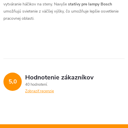
d
vytváranie háčikov na steny. Navyše
statívy pre lampy Bosch
umožňujú svietenie z väčšej výšky, čo umožňuje lepšie osvetlenie
a
pracovnej oblasti.
c
i
e
p
r
Hodnotenie zákazníkov
5,0
v
40 hodnotení
Zobraziť recenzie
k
y
v