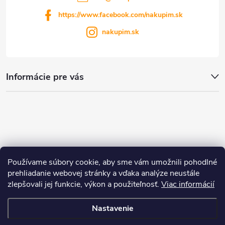
https://www.facebook.com/nakupim.sk
nakupim.sk
Informácie pre vás
Používame súbory cookie, aby sme vám umožnili pohodlné
prehliadanie webovej stránky a vďaka analýze neustále
zlepšovali jej funkcie, výkon a použiteľnosť.
Viac informácií
Nastavenie
Copyright 2026
nakupim.sk
. Všetky práva vyhradené.
Upraviť nastavenie