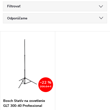
Filtrovať
R
Odporúčame
a
Najlacnejšie
V
Najdrahšie
d
ý
Najpredávanejšie
e
p
Abecedne
n
i
i
s
–22 %
206,64 €
e
p
Bosch Statív na osvetlenie
p
GLT 300-40 Professional