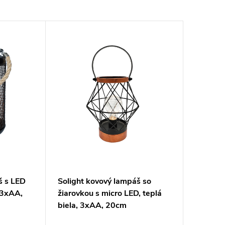
š s LED
Solight kovový lampáš so
, 3xAA,
žiarovkou s micro LED, teplá
biela, 3xAA, 20cm