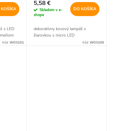
5,58 €
 KOŠÍKA
DO KOŠÍKA
Skladom v e-
shope
áš s LED
dekoratívny kovový lampáš s
lameňom
žiarovkou s micro LED
Kód:
WO3101
Kód:
WO3105