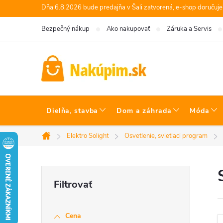
Prejsť
Dňa 6.8.2026 bude predajňa v Šali zatvorená, e-shop doručuj
na
Bezpečný nákup
Ako nakupovať
Záruka a Servis
obsah
Dielňa, stavba
Dom a záhrada
Móda
Elektro Solight
Osvetlenie, svietiaci program
Domov
B
o
Cena