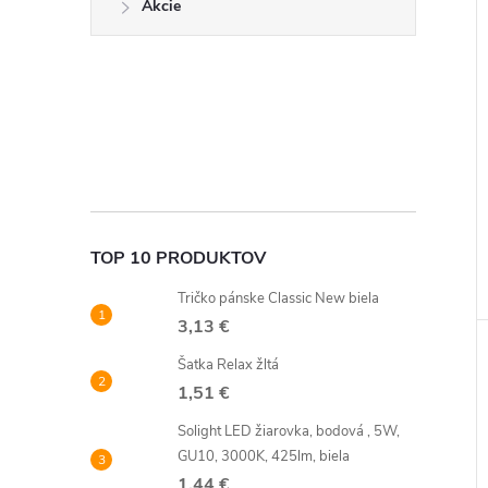
Akcie
TOP 10 PRODUKTOV
Tričko pánske Classic New biela
3,13 €
Šatka Relax žltá
1,51 €
Solight LED žiarovka, bodová , 5W,
GU10, 3000K, 425lm, biela
1,44 €