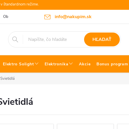
e v štandardnom režime.
info@nakupim.sk
Obchodné podmienky
Platby a Doprava
Blog Bosch náradie
HĽADAŤ
Elektro Solight
Elektronika
Akcie
Bonus program
Svietidlá
Svietidlá