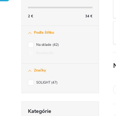
č
n
2
€
34
€
ý
Podľa štítku
p
Na sklade
42
a
Novinka
0
n
Značky
e
SOLIGHT
47
l
Preskočiť
Kategórie
kategórie