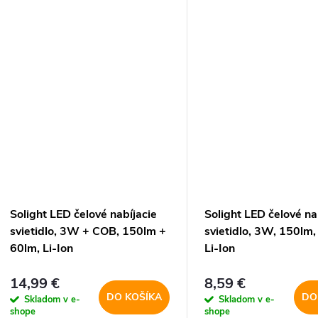
stlačením...
diód XPE, bielych a...
Solight LED čelové nabíjacie
Solight LED čelové na
svietidlo, 3W + COB, 150lm +
svietidlo, 3W, 150lm,
60lm, Li-Ion
Li-Ion
14,99 €
8,59 €
DO KOŠÍKA
DO
Skladom v e-
Skladom v e-
shope
shope