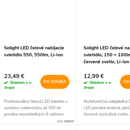
Solight LED čelové nabíjacie
Solight LED čelové na
svietidlo 550, 550lm, Li-Ion
svietidlo, 150 + 100lm
červené svetlo, Li-Ion
23,49 €
12,99 €
DO KOŠÍKA
DO
Skladom v e-
Skladom v e-
shope
shope
Profesionálna čelová LED baterka s
Multifunkčná nabíjateľná 
vysokou svietivosťou až 550 lm
LED ponúka bodové, ploš
ponúka neuveriteľných 8 režimov
červené výstražné svetlo
svietenia - 4 základné a 4
bezdotykového zapnutia 
Kód:
WN35
doplnkové, ktoré aktivujete dlhým
snímaču pohybu. Kombin