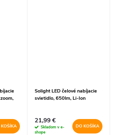
bodové svetlo alebo 100 % plošné...
bíjacie
Solight LED čelové nabíjacie
 zoom,
svietidlo, 650lm, Li-Ion
21,99 €
 KOŠÍKA
DO KOŠÍKA
Skladom v e-
shope