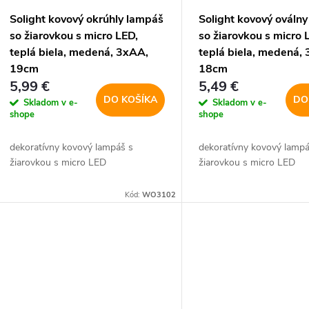
Solight kovový okrúhly lampáš
Solight kovový ováln
so žiarovkou s micro LED,
so žiarovkou s micro 
teplá biela, medená, 3xAA,
teplá biela, medená,
19cm
18cm
5,99 €
5,49 €
DO KOŠÍKA
DO
Skladom v e-
Skladom v e-
shope
shope
dekoratívny kovový lampáš s
dekoratívny kovový lampá
žiarovkou s micro LED
žiarovkou s micro LED
Kód:
WO3102