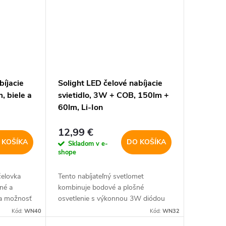
bíjacie
Solight LED čelové nabíjacie
, biele a
svietidlo, 3W + COB, 150lm +
60lm, Li-Ion
12,99 €
 KOŠÍKA
DO KOŠÍKA
Skladom v e-
shope
čelovka
Tento nabíjateľný svetlomet
né a
kombinuje bodové a plošné
 a možnosť
osvetlenie s výkonnou 3W diódou
vďaka
XPE a 3W svetlom COB. Ponúka
Kód:
WN40
Kód:
WN32
ácia LED
dva režimy svietenia - 100 %