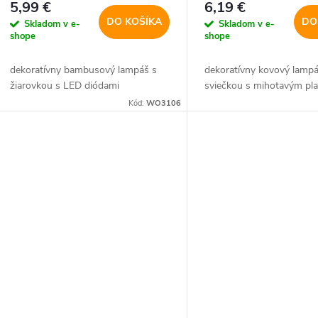
d
5,99 €
6,19 €
u
DO KOŠÍKA
DO
Skladom v e-
Skladom v e-
u
shope
shope
k
dekoratívny bambusový lampáš s
dekoratívny kovový lamp
k
žiarovkou s LED diódami
sviečkou s mihotavým p
t
Kód:
WO3106
t
o
o
v
v