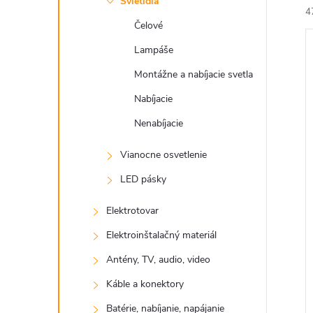
Svietidlá
4
Čelové
Lampáše
Montážne a nabíjacie svetla
Nabíjacie
i
Nenabíjacie
i
Vianocne osvetlenie
LED pásky
Elektrotovar
Elektroinštalačný materiál
Antény, TV, audio, video
Káble a konektory
Batérie, nabíjanie, napájanie