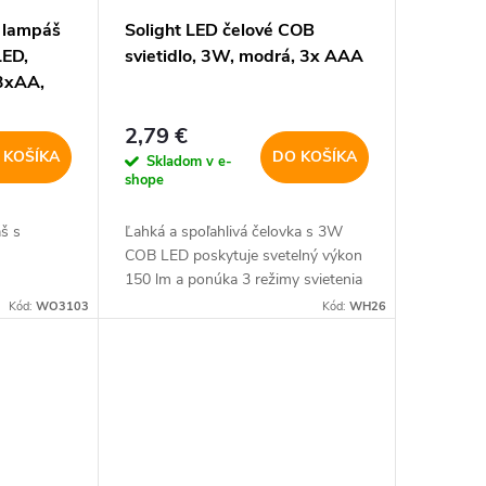
y lampáš
Solight LED čelové COB
LED,
svietidlo, 3W, modrá, 3x AAA
 3xAA,
2,79 €
 KOŠÍKA
DO KOŠÍKA
Skladom v e-
shope
š s
Ľahká a spoľahlivá čelovka s 3W
COB LED poskytuje svetelný výkon
150 lm a ponúka 3 režimy svietenia
- 100 %, 50 % a blikanie. Vďaka
Kód:
WO3103
Kód:
WH26
svojim kompaktným rozmerom a
nízkej hmotnosti...