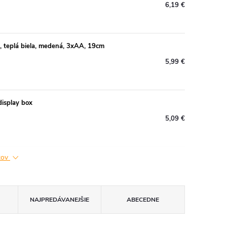
6,19 €
D, teplá biela, medená, 3xAA, 19cm
5,99 €
display box
5,09 €
ktov
NAJPREDÁVANEJŠIE
ABECEDNE