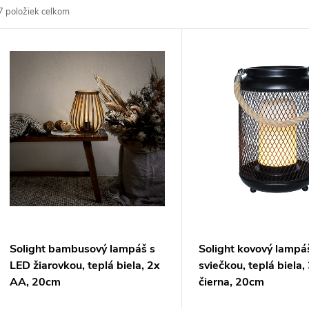
7
položiek celkom
d
V
e
ý
n
p
e
s
p
p
r
r
Solight bambusový lampáš s
Solight kovový lampá
o
LED žiarovkou, teplá biela, 2x
sviečkou, teplá biela
o
AA, 20cm
čierna, 20cm
d