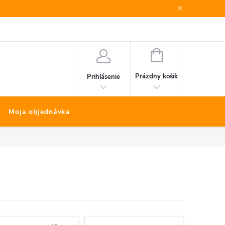
Bonus program
Kontakty
Nákup na splátky Quatro
NÁKUPNÝ
KOŠÍK
Prázdny košík
Prihlásenie
Moja objednávka