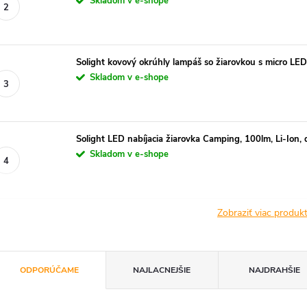
Skladom v e-shope
Solight kovový okrúhly lampáš so žiarovkou s micro LE
Skladom v e-shope
Solight LED nabíjacia žiarovka Camping, 100lm, Li-Ion, 
Skladom v e-shope
Zobraziť viac produ
R
ODPORÚČAME
NAJLACNEJŠIE
NAJDRAHŠIE
a