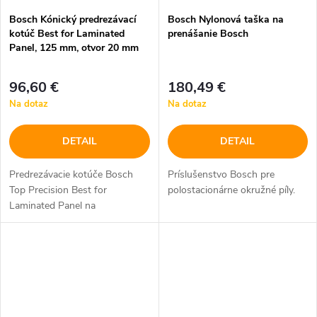
Bosch Kónický predrezávací
Bosch Nylonová taška na
kotúč Best for Laminated
prenášanie Bosch
Panel, 125 mm, otvor 20 mm
96,60 €
180,49 €
Na dotaz
Na dotaz
DETAIL
DETAIL
Predrezávacie kotúče Bosch
Príslušenstvo Bosch pre
Top Precision Best for
polostacionárne okružné píly.
Laminated Panel na
prirezávanie doskových
materiálov s povrchovou
vrstvou na jednej alebo dvoch
stranách horizontálne /...