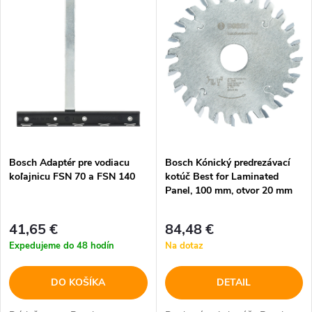
d
ý
Najpredávanejšie
e
p
Abecedne
n
i
i
s
e
p
Bosch Adaptér pre vodiacu
Bosch Kónický predrezávací
p
koľajnicu FSN 70 a FSN 140
kotúč Best for Laminated
r
Panel, 100 mm, otvor 20 mm
r
o
41,65 €
84,48 €
o
Expedujeme do 48 hodín
Na dotaz
d
d
DO KOŠÍKA
DETAIL
u