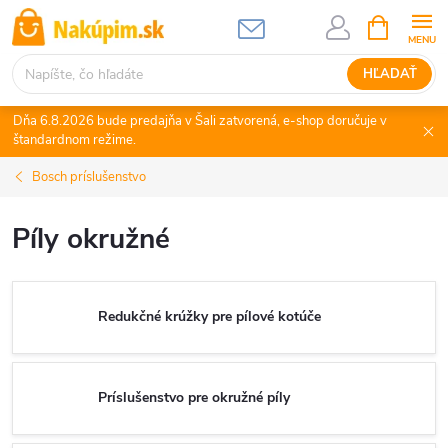
Prejsť
NÁKUPN
KOŠÍK
na
obsah
HĽADAŤ
Dňa 6.8.2026 bude predajňa v Šali zatvorená, e-shop doručuje v
štandardnom režime.
Bosch príslušenstvo
Píly okružné
Redukčné krúžky pre pílové kotúče
Príslušenstvo pre okružné píly