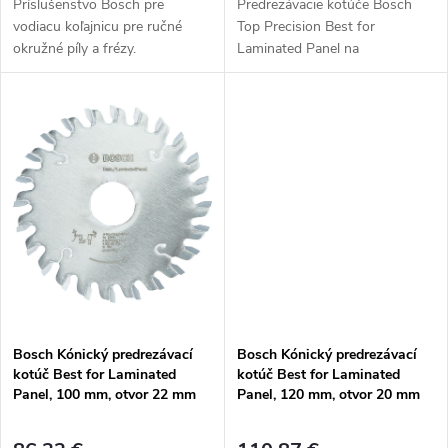
u
Príslušenstvo Bosch pre
Predrezávacie kotúče Bosch
k
vodiacu koľajnicu pre ručné
Top Precision Best for
k
okružné píly a frézy.
Laminated Panel na
t
prirezávanie doskových
t
materiálov s povrchovou
o
vrstvou na jednej alebo dvoch
o
stranách horizontálne /...
v
v
Bosch Kónický predrezávací
Bosch Kónický predrezávací
kotúč Best for Laminated
kotúč Best for Laminated
Panel, 100 mm, otvor 22 mm
Panel, 120 mm, otvor 20 mm