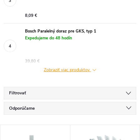
8,09 €
Bosch Paralelný doraz pre GKS, typ 1
Expedujeme do 48 hodín
39,80 €
Zobraziť viac produktov
Filtrovať
R
Odporúčame
a
Najlacnejšie
V
Najdrahšie