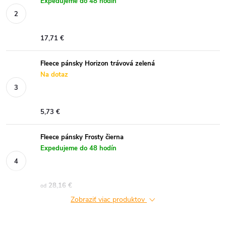
Expedujeme do 48 hodín
17,71 €
Fleece pánsky Horizon trávová zelená
Na dotaz
5,73 €
Fleece pánsky Frosty čierna
Expedujeme do 48 hodín
28,16 €
od
Zobraziť viac produktov