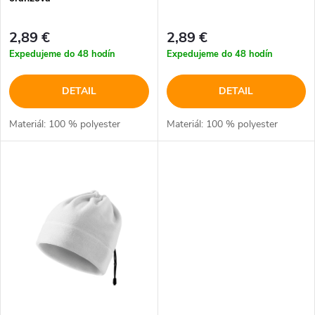
r
o
2,89 €
2,89 €
o
Expedujeme do 48 hodín
Expedujeme do 48 hodín
d
d
DETAIL
DETAIL
u
u
Materiál: 100 % polyester
Materiál: 100 % polyester
k
k
t
t
o
o
v
v