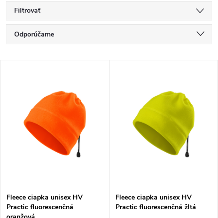
Filtrovať
R
Odporúčame
a
Najlacnejšie
V
Najdrahšie
d
ý
Najpredávanejšie
e
p
Abecedne
n
i
i
s
e
p
Fleece ciapka unisex HV
Fleece ciapka unisex HV
p
Practic fluorescenčná
Practic fluorescenčná žltá
r
oranžová