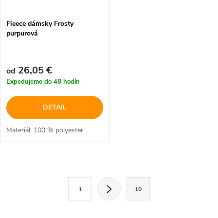
Fleece dámsky Frosty
purpurová
26,05 €
od
Expedujeme do 48 hodín
DETAIL
Materiál: 100 % polyester
O
S
v
1
10
t
l
r