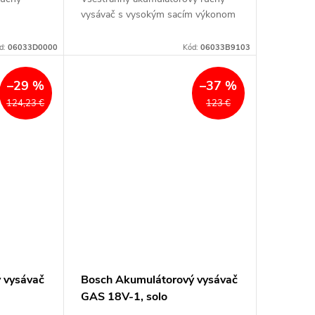
vysávač s vysokým sacím výkonom
d:
06033D0000
Kód:
06033B9103
–29 %
–37 %
124,23 €
123 €
 vysávač
Bosch Akumulátorový vysávač
GAS 18V-1, solo