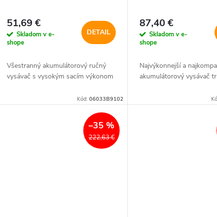
51,69 €
87,40 €
DETAIL
Skladom v e-
Skladom v e-
shope
shope
Všestranný akumulátorový ručný
Najvýkonnejší a najkompa
vysávač s vysokým sacím výkonom
akumulátorový vysávač tr
Kód:
06033B9102
K
–35 %
222,63 €