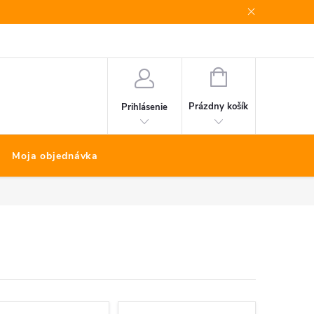
Bonus program
Kontakty
Nákup na splátky Quatro
NÁKUPNÝ
KOŠÍK
Prázdny košík
Prihlásenie
Moja objednávka