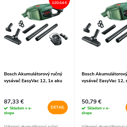
ý
120,54 €
n
p
e
s
p
p
r
r
Bosch Akumulátorový ručný
Bosch Akumulátorový
o
vysávač EasyVac 12, 1x aku
vysávač EasyVac 12, 
o
d
d
87,33 €
50,79 €
u
DETAIL
Skladom v e-
Skladom v e-
u
shope
shope
k
Výkonný akumulátorový ručný
Výkonný akumulátorový 