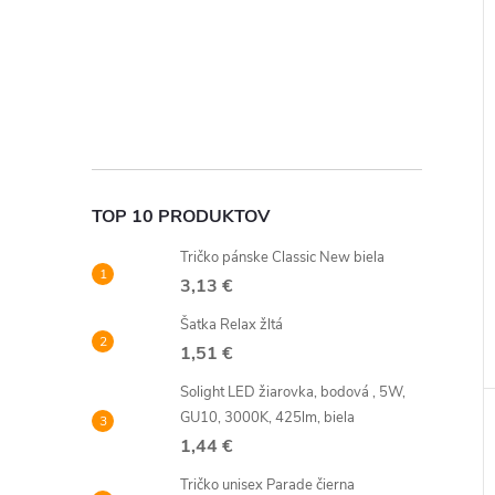
TOP 10 PRODUKTOV
Tričko pánske Classic New biela
3,13 €
Šatka Relax žltá
1,51 €
Solight LED žiarovka, bodová , 5W,
GU10, 3000K, 425lm, biela
1,44 €
Tričko unisex Parade čierna