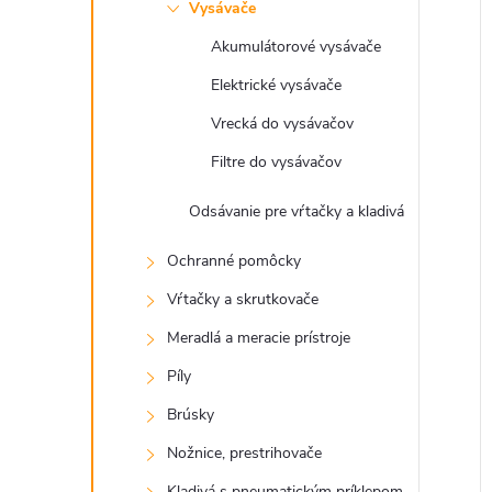
Vysávače
Akumulátorové vysávače
i
Elektrické vysávače
i
Vrecká do vysávačov
Filtre do vysávačov
Odsávanie pre vŕtačky a kladivá
Ochranné pomôcky
Vŕtačky a skrutkovače
Meradlá a meracie prístroje
Píly
Brúsky
Nožnice, prestrihovače
Kladivá s pneumatickým príklepom