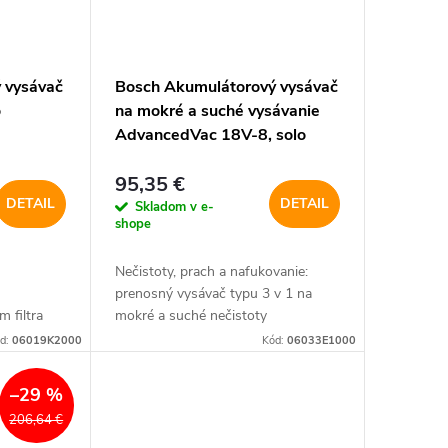
 vysávač
Bosch Akumulátorový vysávač
o
na mokré a suché vysávanie
AdvancedVac 18V-8, solo
95,35 €
DETAIL
DETAIL
Skladom v e-
shope
a
Nečistoty, prach a nafukovanie:
prenosný vysávač typu 3 v 1 na
 filtra
mokré a suché nečistoty
d:
06019K2000
Kód:
06033E1000
–29 %
206,64 €