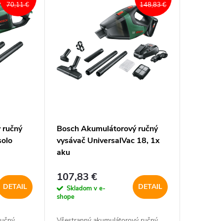
70,11 €
148,83 €
 ručný
Bosch Akumulátorový ručný
solo
vysávač UniversalVac 18, 1x
aku
107,83 €
DETAIL
DETAIL
Skladom v e-
shope
ručný
Všestranný akumulátorový ručný