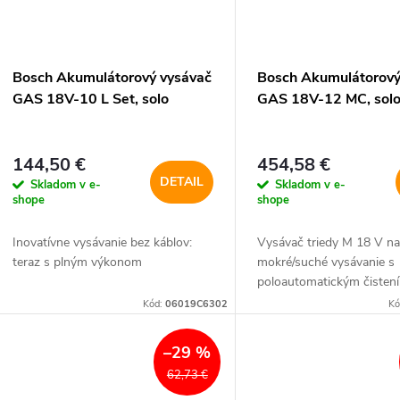
Bosch Akumulátorový vysávač
Bosch Akumulátorový
GAS 18V-10 L Set, solo
GAS 18V-12 MC, sol
144,50 €
454,58 €
DETAIL
Skladom v e-
Skladom v e-
shope
shope
Inovatívne vysávanie bez káblov:
Vysávač triedy M 18 V n
teraz s plným výkonom
mokré/suché vysávanie s
poloautomatickým čistením
Kód:
06019C6302
Kó
–29 %
62,73 €