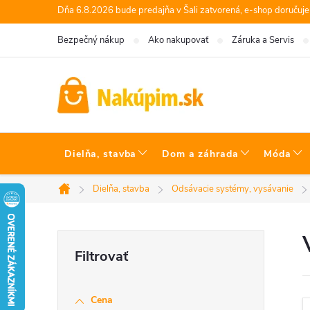
Prejsť
Dňa 6.8.2026 bude predajňa v Šali zatvorená, e-shop doručuj
na
Bezpečný nákup
Ako nakupovať
Záruka a Servis
obsah
Dielňa, stavba
Dom a záhrada
Móda
Dielňa, stavba
Odsávacie systémy, vysávanie
Domov
B
o
Cena