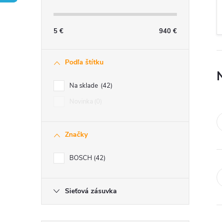
č
n
5
€
940
€
ý
Podľa štítku
p
Na sklade
42
a
Novinka
0
n
Značky
e
BOSCH
42
l
Sieťová zásuvka