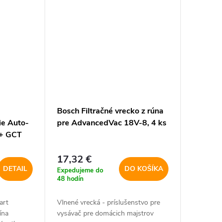
Bosch Filtračné vrecko z rúna
ie Auto-
pre AdvancedVac 18V-8, 4 ks
 + GCT
17,32 €
DETAIL
DO KOŠÍKA
Expedujeme do
48 hodín
art
Vlnené vrecká - príslušenstvo pre
ína
vysávač pre domácich majstrov