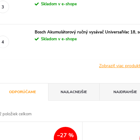
Skladom v e-shope
Bosch Akumulátorový ručný vysávač UniversalVac 18, s
Skladom v e-shope
Zobraziť viac produ
R
ODPORÚČAME
NAJLACNEJŠIE
NAJDRAHŠIE
a
2
položiek celkom
d
V
e
–27 %