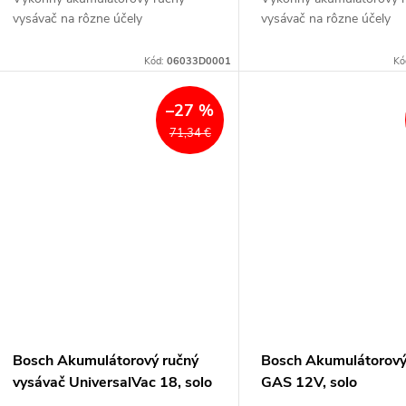
k
vysávač na rôzne účely
vysávač na rôzne účely
t
t
Kód:
06033D0001
Kó
o
o
–27 %
v
71,34 €
v
Bosch Akumulátorový ručný
Bosch Akumulátorový
vysávač UniversalVac 18, solo
GAS 12V, solo