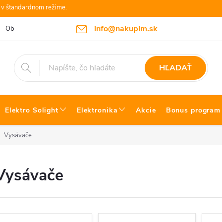
e v štandardnom režime.
info@nakupim.sk
Obchodné podmienky
Platby a Doprava
Blog Bosch náradie
HĽADAŤ
Elektro Solight
Elektronika
Akcie
Bonus program
Vysávače
Vysávače