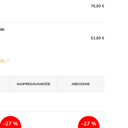
76,90 €
olo
51,69 €
ktov
NAJPREDÁVANEJŠIE
ABECEDNE
–27 %
–27 %