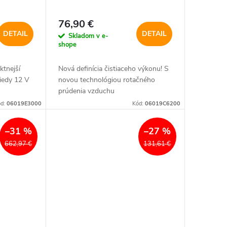
76,90 €
DETAIL
DETAIL
Skladom v e-
shope
ktnejší
Nová definícia čistiaceho výkonu! S
iedy 12 V
novou technológiou rotačného
prúdenia vzduchu
ód:
06019E3000
Kód:
06019C6200
–31 %
–27 %
662,97 €
131,61 €