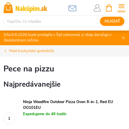
Prejsť
NÁKUPN
KOŠÍK
na
obsah
HĽADAŤ
Dňa 6.8.2026 bude predajňa v Šali zatvorená, e-shop doručuje v
štandardnom režime.
Malé kuchynské spotrebiče
Pece na pizzu
Najpredávanejšie
Ninja Woodfire Outdoor Pizza Oven 8-in-1, Red EU
OO101EU
Expedujeme do 48 hodín