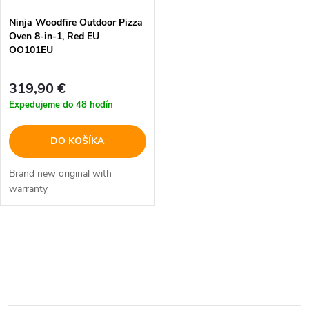
e
p
Ninja Woodfire Outdoor Pizza
p
Oven 8-in-1, Red EU
r
OO101EU
r
o
319,90 €
o
Expedujeme do 48 hodín
d
d
DO KOŠÍKA
u
u
Brand new original with
k
warranty
k
t
t
O
o
o
v
v
l