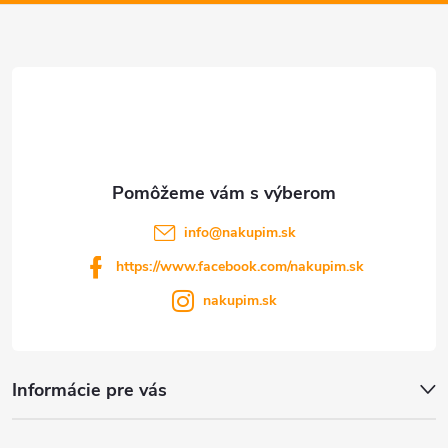
ä
v
t
ý
p
i
i
e
s
u
info
@
nakupim.sk
https://www.facebook.com/nakupim.sk
nakupim.sk
Informácie pre vás