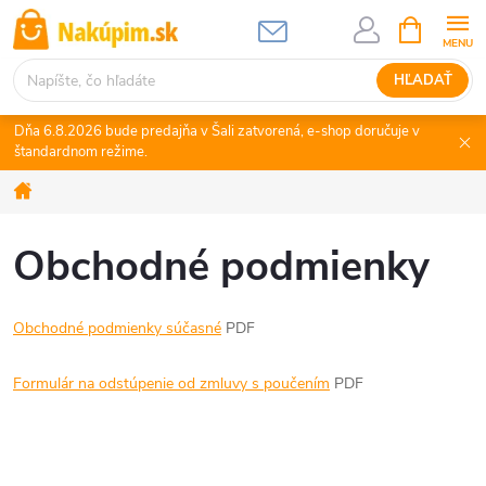
Prejsť
NÁKUPN
KOŠÍK
na
obsah
HĽADAŤ
Dňa 6.8.2026 bude predajňa v Šali zatvorená, e-shop doručuje v
štandardnom režime.
Domov
Obchodné podmienky
Obchodné podmienky súčasné
PDF
Formulár na odstúpenie od zmluvy s poučením
PDF