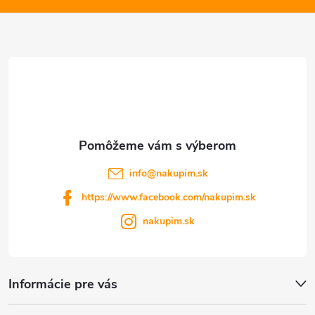
ä
t
i
e
info
@
nakupim.sk
https://www.facebook.com/nakupim.sk
nakupim.sk
Informácie pre vás