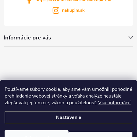
nakupim.sk
Informácie pre vás
Používame súbory cookie, aby sme vám umožnili pohodlné
prehliadanie webovej stránky a vďaka analýze neustále
zlepšovali jej funkcie, výkon a použiteľnosť.
Viac informácií
Nastavenie
Copyright 2026
nakupim.sk
. Všetky práva vyhradené.
Upraviť nastavenie
cookies