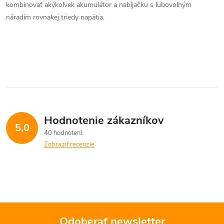
a
kombinovať akýkoľvek akumulátor a nabíjačku s ľubovoľným
c
náradím rovnakej triedy napätia.
i
e
p
r
v
Hodnotenie zákazníkov
5,0
40 hodnotení
k
Zobraziť recenzie
y
v
ý
p
Odoberať newsletter