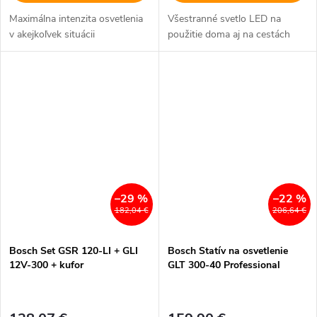
Maximálna intenzita osvetlenia
Všestranné svetlo LED na
v akejkoľvek situácii
použitie doma aj na cestách
–29 %
–22 %
182,04 €
206,64 €
Bosch Set GSR 120-LI + GLI
Bosch Statív na osvetlenie
12V-300 + kufor
GLT 300-40 Professional