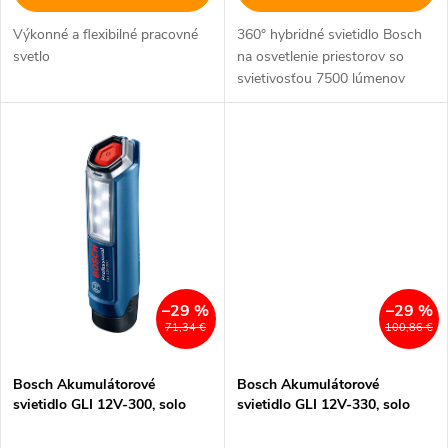
u
u
Výkonné a flexibilné pracovné
360° hybridné svietidlo Bosch
k
svetlo
na osvetlenie priestorov so
k
svietivosťou 7500 lúmenov
t
t
o
o
v
v
–29 %
–29 %
71,34 €
100,86 €
Bosch Akumulátorové
Bosch Akumulátorové
svietidlo GLI 12V-300, solo
svietidlo GLI 12V-330, solo