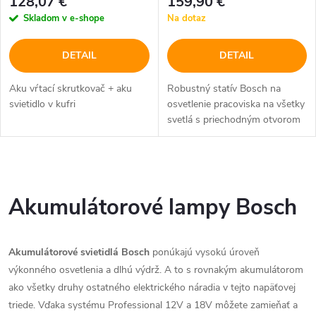
128,07 €
159,90 €
Skladom v e-shope
Na dotaz
DETAIL
DETAIL
Aku vŕtací skrutkovač + aku
Robustný statív Bosch na
svietidlo v kufri
osvetlenie pracoviska na všetky
svetlá s priechodným otvorom
so závitom 5/8"
O
v
Akumulátorové lampy Bosch
l
Akumulátorové svietidlá Bosch
ponúkajú vysokú úroveň
á
výkonného osvetlenia a dlhú výdrž. A to s rovnakým akumulátorom
d
ako všetky druhy ostatného elektrického náradia v tejto napäťovej
triede. Vďaka systému Professional 12V a 18V môžete zamieňať a