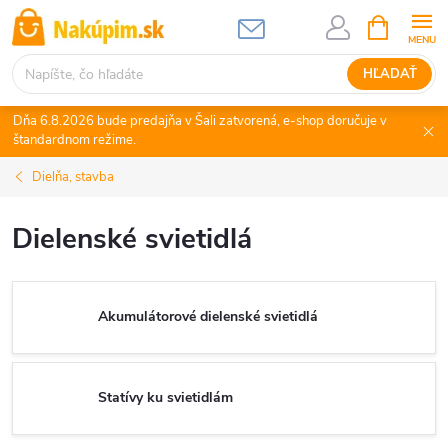
Prejsť
NÁKUPN
KOŠÍK
na
obsah
HĽADAŤ
Dňa 6.8.2026 bude predajňa v Šali zatvorená, e-shop doručuje v
štandardnom režime.
Dielňa, stavba
Dielenské svietidlá
Akumulátorové dielenské svietidlá
Statívy ku svietidlám