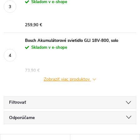
Skladom v e-shope
259,90 €
Bosch Akumulátorové svietidlo GLI 18V-800, solo
Skladom v e-shope
73,90 €
Zobraziť viac produktov
Filtrovať
R
Odporúčame
a
Najlacnejšie