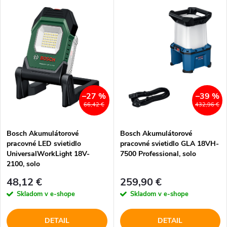
V
Najdrahšie
d
ý
Najpredávanejšie
e
p
Abecedne
n
i
i
s
–27 %
–39 %
66,42 €
432,96 €
e
p
Bosch Akumulátorové
Bosch Akumulátorové
p
pracovné LED svietidlo
pracovné svietidlo GLA 18VH-
r
UniversalWorkLight 18V-
7500 Professional, solo
r
2100, solo
o
48,12 €
259,90 €
o
Skladom v e-shope
Skladom v e-shope
d
d
DETAIL
DETAIL