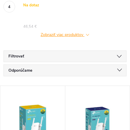
Na dotaz
46,54 €
Zobraziť viac produktov
Filtrovať
R
Odporúčame
a
Najlacnejšie
V
Najdrahšie
d
ý
Najpredávanejšie
e
p
Abecedne
n