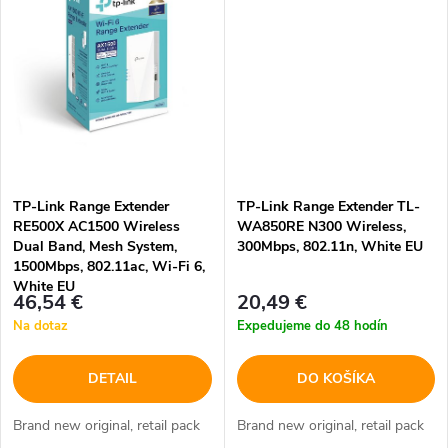
o
o
v
v
TP-Link Range Extender
TP-Link Range Extender TL-
RE500X AC1500 Wireless
WA850RE N300 Wireless,
Dual Band, Mesh System,
300Mbps, 802.11n, White EU
1500Mbps, 802.11ac, Wi-Fi 6,
White EU
46,54 €
20,49 €
Na dotaz
Expedujeme do 48 hodín
DETAIL
DO KOŠÍKA
Brand new original, retail pack
Brand new original, retail pack