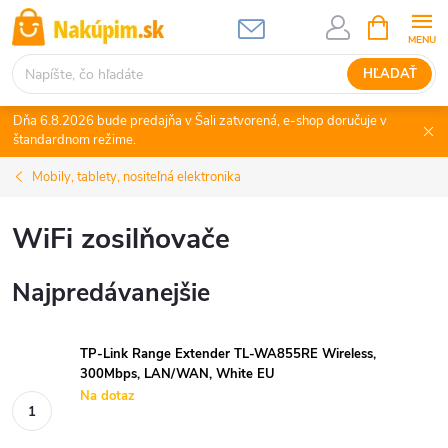
Prejsť
NÁKUPN
KOŠÍK
na
obsah
HĽADAŤ
Dňa 6.8.2026 bude predajňa v Šali zatvorená, e-shop doručuje v
štandardnom režime.
Mobily, tablety, nositeľná elektronika
WiFi zosilňovače
Najpredávanejšie
TP-Link Range Extender TL-WA855RE Wireless,
300Mbps, LAN/WAN, White EU
Na dotaz