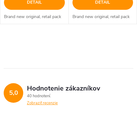
DETAIL
DETAIL
Brand new original, retail pack
Brand new original, retail pack
O
v
l
á
Hodnotenie zákazníkov
d
5,0
40 hodnotení
a
Zobraziť recenzie
c
i