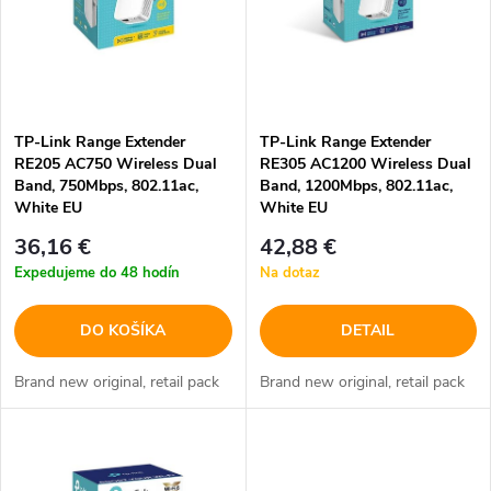
i
i
s
e
p
TP-Link Range Extender
TP-Link Range Extender
p
RE205 AC750 Wireless Dual
RE305 AC1200 Wireless Dual
r
Band, 750Mbps, 802.11ac,
Band, 1200Mbps, 802.11ac,
r
White EU
White EU
o
36,16 €
42,88 €
o
Expedujeme do 48 hodín
Na dotaz
d
d
DO KOŠÍKA
DETAIL
u
u
Brand new original, retail pack
Brand new original, retail pack
k
k
t
t