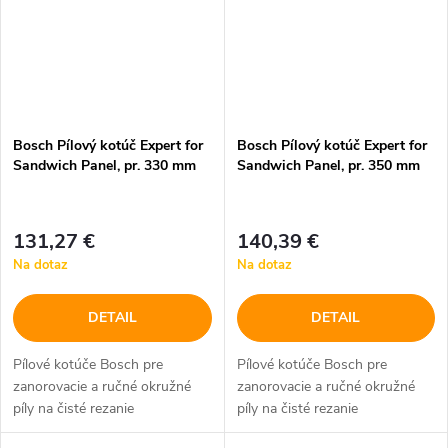
Bosch Pílový kotúč Expert for
Bosch Pílový kotúč Expert for
Sandwich Panel, pr. 330 mm
Sandwich Panel, pr. 350 mm
131,27 €
140,39 €
Na dotaz
Na dotaz
DETAIL
DETAIL
Pílové kotúče Bosch pre
Pílové kotúče Bosch pre
zanorovacie a ručné okružné
zanorovacie a ručné okružné
píly na čisté rezanie
píly na čisté rezanie
sendvičových panelov s
sendvičových panelov s