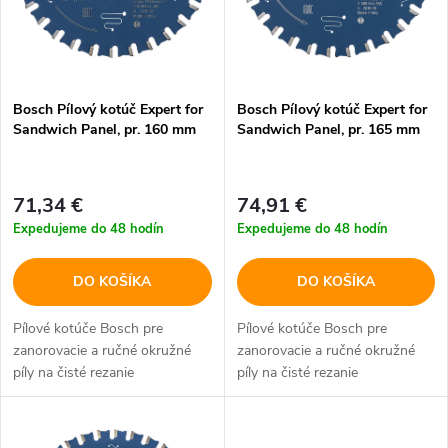
i
i
s
e
p
Bosch Pílový kotúč Expert for
Bosch Pílový kotúč Expert for
p
Sandwich Panel, pr. 160 mm
Sandwich Panel, pr. 165 mm
r
r
o
71,34 €
74,91 €
o
Expedujeme do 48 hodín
Expedujeme do 48 hodín
d
d
DO KOŠÍKA
DO KOŠÍKA
u
u
Pílové kotúče Bosch pre
Pílové kotúče Bosch pre
k
zanorovacie a ručné okružné
zanorovacie a ručné okružné
k
píly na čisté rezanie
píly na čisté rezanie
t
sendvičových panelov s
sendvičových panelov s
t
oceľovými plechmi s
oceľovými plechmi s
jednostrannou alebo
jednostrannou alebo