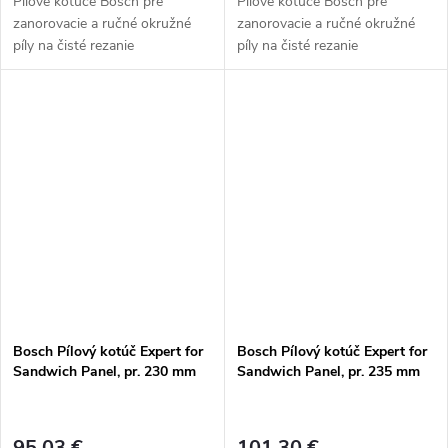
Pílové kotúče Bosch pre
Pílové kotúče Bosch pre
zanorovacie a ručné okružné
zanorovacie a ručné okružné
píly na čisté rezanie
píly na čisté rezanie
sendvičových panelov s
sendvičových panelov s
oceľovými plechmi s
oceľovými plechmi s
jednostrannou alebo
jednostrannou alebo
obojstrannou povrchovou
obojstrannou povrchovou
vrstvou.
vrstvou.
Bosch Pílový kotúč Expert for
Bosch Pílový kotúč Expert for
Sandwich Panel, pr. 230 mm
Sandwich Panel, pr. 235 mm
95,03 €
101,30 €