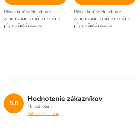
Pílové kotúče Bosch pre
Pílové kotúče Bosch pre
zanorovacie a ručné okružné
zanorovacie a ručné okružné
píly na čisté rezanie
píly na čisté rezanie
sendvičových panelov s
sendvičových panelov s
oceľovými plechmi s
oceľovými plechmi s
jednostrannou alebo
jednostrannou alebo
O
obojstrannou povrchovou
obojstrannou povrchovou
vrstvou.
vrstvou.
v
l
á
Hodnotenie zákazníkov
d
5,0
40 hodnotení
a
Zobraziť recenzie
c
i