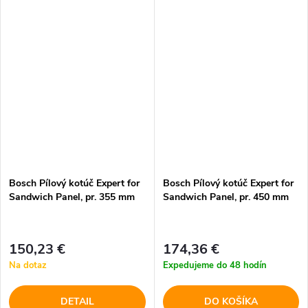
oceľovými plechmi s
oceľovými plechmi s
jednostrannou alebo
jednostrannou alebo
obojstrannou povrchovou
obojstrannou povrchovou
vrstvou.
vrstvou.
Bosch Pílový kotúč Expert for
Bosch Pílový kotúč Expert for
Sandwich Panel, pr. 355 mm
Sandwich Panel, pr. 450 mm
150,23 €
174,36 €
Na dotaz
Expedujeme do 48 hodín
DETAIL
DO KOŠÍKA