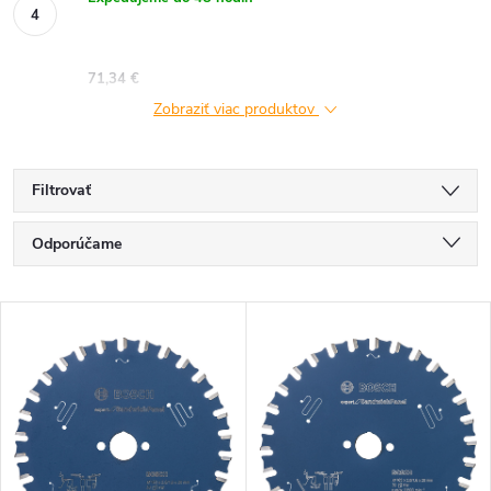
71,34 €
Zobraziť viac produktov
Filtrovať
R
Odporúčame
a
Najlacnejšie
V
Najdrahšie
d
ý
Najpredávanejšie
e
p
Abecedne
n