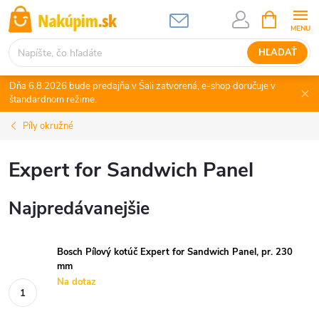
Prejsť
NÁKUPN
KOŠÍK
na
obsah
HĽADAŤ
Dňa 6.8.2026 bude predajňa v Šali zatvorená, e-shop doručuje v
štandardnom režime.
Píly okružné
Expert for Sandwich Panel
Najpredávanejšie
Bosch Pílový kotúč Expert for Sandwich Panel, pr. 230
mm
Na dotaz