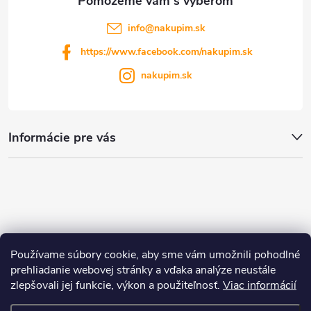
u
info
@
nakupim.sk
https://www.facebook.com/nakupim.sk
nakupim.sk
Informácie pre vás
Používame súbory cookie, aby sme vám umožnili pohodlné
prehliadanie webovej stránky a vďaka analýze neustále
zlepšovali jej funkcie, výkon a použiteľnosť.
Viac informácií