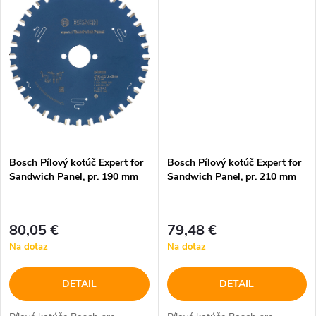
o
o
obojstrannou povrchovou
obojstrannou povrchovou
vrstvou.
vrstvou.
v
v
Bosch Pílový kotúč Expert for
Bosch Pílový kotúč Expert for
Sandwich Panel, pr. 190 mm
Sandwich Panel, pr. 210 mm
80,05 €
79,48 €
Na dotaz
Na dotaz
DETAIL
DETAIL