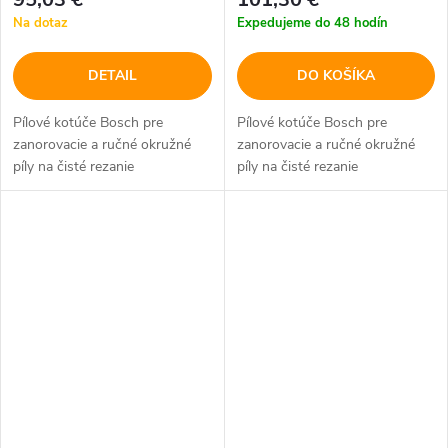
Na dotaz
Expedujeme do 48 hodín
DETAIL
DO KOŠÍKA
Pílové kotúče Bosch pre
Pílové kotúče Bosch pre
zanorovacie a ručné okružné
zanorovacie a ručné okružné
píly na čisté rezanie
píly na čisté rezanie
sendvičových panelov s
sendvičových panelov s
oceľovými plechmi s
oceľovými plechmi s
jednostrannou alebo
jednostrannou alebo
obojstrannou povrchovou
obojstrannou povrchovou
vrstvou.
vrstvou.