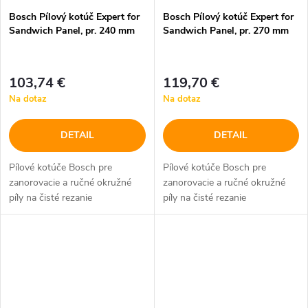
Bosch Pílový kotúč Expert for
Bosch Pílový kotúč Expert for
Sandwich Panel, pr. 240 mm
Sandwich Panel, pr. 270 mm
103,74 €
119,70 €
Na dotaz
Na dotaz
DETAIL
DETAIL
Pílové kotúče Bosch pre
Pílové kotúče Bosch pre
zanorovacie a ručné okružné
zanorovacie a ručné okružné
píly na čisté rezanie
píly na čisté rezanie
sendvičových panelov s
sendvičových panelov s
oceľovými plechmi s
oceľovými plechmi s
jednostrannou alebo
jednostrannou alebo
obojstrannou povrchovou
obojstrannou povrchovou
vrstvou.
vrstvou.