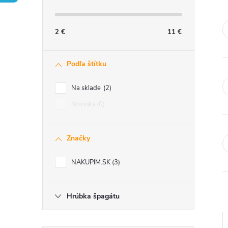
č
n
2
€
11
€
ý
Podľa štítku
p
Na sklade
2
a
Novinka
0
n
Značky
e
NAKUPIM.SK
3
l
Hrúbka špagátu