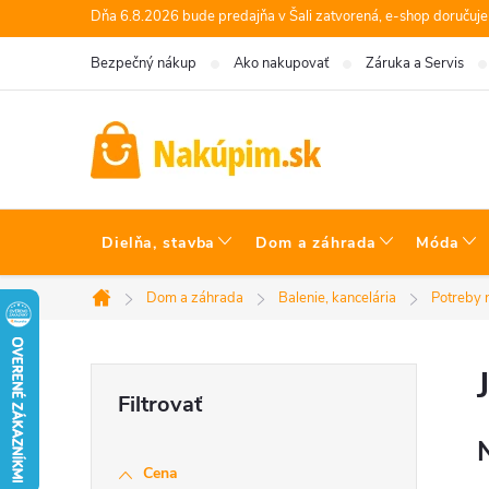
Prejsť
Dňa 6.8.2026 bude predajňa v Šali zatvorená, e-shop doručuj
na
Bezpečný nákup
Ako nakupovať
Záruka a Servis
obsah
Dielňa, stavba
Dom a záhrada
Móda
Dom a záhrada
Balenie, kancelária
Potreby 
Domov
B
o
Cena