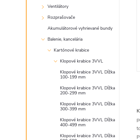
Ventilátory
Rozprašovače
Akumulátorové vyhrievané bundy
Balenie, kancelária
Kartónové krabice
Klopové krabice 3VVL
Klopové krabice 3VVL Dĺžka
100-199 mm
Klopové krabice 3VVL Dĺžka
200-299 mm
Klopové krabice 3VVL Dĺžka
300-399 mm
K
l
p
Klopové krabice 3VVL Dĺžka
400-499 mm
t
Klopové krabice 3VVL Dĺžka
P