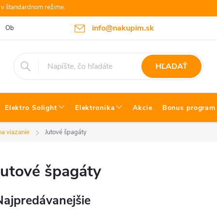
e v štandardnom režime.
info@nakupim.sk
Obchodné podmienky
Platby a Doprava
Blog Bosch náradie
HĽADAŤ
Elektro Solight
Elektronika
Akcie
Bonus program
na viazanie
Jutové špagáty
Jutové špagáty
Najpredávanejšie