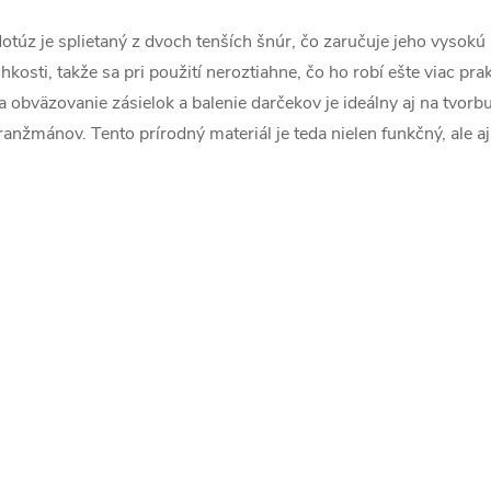
d
otúz je splietaný z dvoch tenších šnúr, čo zaručuje jeho vysokú 
a
lhkosti, takže sa pri použití neroztiahne, čo ho robí ešte viac p
c
a obväzovanie zásielok a balenie darčekov je ideálny aj na tvorb
ranžmánov. Tento prírodný materiál je teda nielen funkčný, ale aj
e
p
v
k
y
v