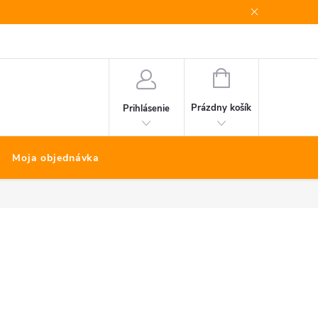
Bonus program
Kontakty
Nákup na splátky Quatro
NÁKUPNÝ
KOŠÍK
Prázdny košík
Prihlásenie
Moja objednávka