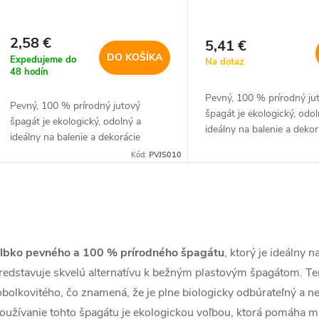
o
d
d
2,58 €
5,41 €
u
DO KOŠÍKA
Expedujeme do
Na dotaz
u
48 hodín
k
Pevný, 100 % prírodný ju
Pevný, 100 % prírodný jutový
k
špagát je ekologický, odol
špagát je ekologický, odolný a
t
ideálny na balenie a dekor
ideálny na balenie a dekorácie
t
Kód:
PVJS010
o
o
v
O
v
v
lbko pevného a 100 % prírodného špagátu
, ktorý je ideálny 
redstavuje skvelú alternatívu k bežným plastovým špagátom. Te
obolkovitého, čo znamená, že je plne biologicky odbúrateľný a n
á
oužívanie tohto špagátu je ekologickou voľbou, ktorá pomáha mi