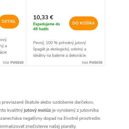
10,33 €
DETAIL
DO KOŠÍKA
Expedujeme do
48 hodín
tový
Pevný, 100 % prírodný jutový
ný a
špagát je ekologický, odolný a
ácie
ideálny na balenie a dekorácie
Kód:
PVJS020
Kód:
PVJS030
na previazané škatule alebo ozdobenie darčekov,
nto kvalitný
jutový motúz
je vyrobený z jutovníka
ezanecháva negatívny dopad na životné prostredie.
nimalizovať znečistenie našej planéty.