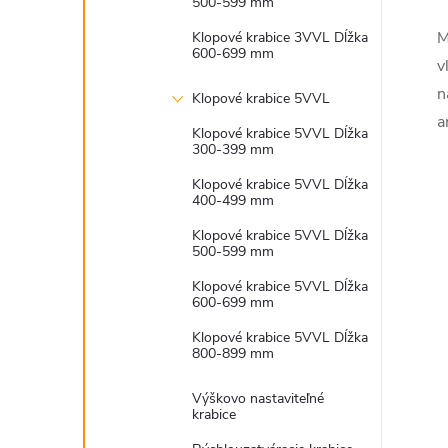
500-599 mm
M
Klopové krabice 3VVL Dĺžka
600-699 mm
v
n
Klopové krabice 5VVL
a
i
Klopové krabice 5VVL Dĺžka
300-399 mm
Klopové krabice 5VVL Dĺžka
400-499 mm
Klopové krabice 5VVL Dĺžka
r
500-599 mm
Klopové krabice 5VVL Dĺžka
600-699 mm
Klopové krabice 5VVL Dĺžka
800-899 mm
Výškovo nastaviteľné
krabice