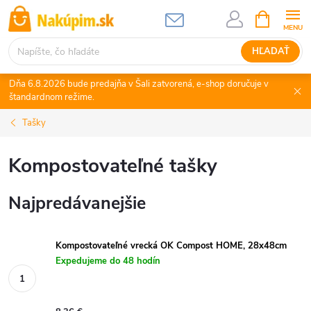
Prejsť
NÁKUPN
KOŠÍK
na
obsah
HĽADAŤ
Dňa 6.8.2026 bude predajňa v Šali zatvorená, e-shop doručuje v
štandardnom režime.
Tašky
Kompostovateľné tašky
Najpredávanejšie
Kompostovateľné vrecká OK Compost HOME, 28x48cm
Expedujeme do 48 hodín