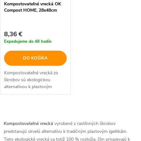
p
Kompostovateľné vrecká OK
p
Compost HOME, 28x48cm
r
r
o
8,36 €
o
Expedujeme do 48 hodín
d
d
DO KOŠÍKA
u
u
Kompostovateľné vrecká zo
k
škrobov sú ekologickou
k
alternatívou k plastovým
t
igelitkám
t
o
O
o
v
v
Kompostovateľné vrecká
vyrobené z rastlinných škrobov
v
predstavujú skvelú alternatívu k tradičným plastovým igelitkám.
l
Tieto ekologické vrecká sa totiž 100 % rozložia, čím prispievajú k