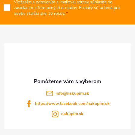
Vložením a odoslaním e-mailovej adresy súhlasíte so
p
zasielaním informačných e-mailov. E-maily sú určené pre
osoby staršie ako 16 rokov.
ä
t
i
e
info
@
nakupim.sk
https://www.facebook.com/nakupim.sk
nakupim.sk