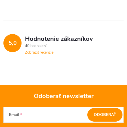
Hodnotenie zákazníkov
5,0
40 hodnotení
Zobraziť recenzie
Odoberať newsletter
Z
Email
ODOBERAŤ
á