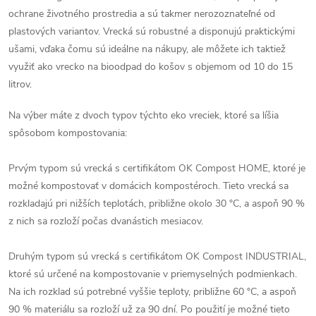
á
ochrane životného prostredia a sú takmer nerozoznateľné od
plastových variantov. Vrecká sú robustné a disponujú praktickými
d
ušami, vďaka čomu sú ideálne na nákupy, ale môžete ich taktiež
využiť ako vrecko na bioodpad do košov s objemom od 10 do 15
a
litrov.
c
Na výber máte z dvoch typov týchto eko vreciek, ktoré sa líšia
i
spôsobom kompostovania:
e
Prvým typom sú vrecká s certifikátom OK Compost HOME, ktoré je
p
možné kompostovať v domácich kompostéroch. Tieto vrecká sa
rozkladajú pri nižších teplotách, približne okolo 30 °C, a aspoň 90 %
r
z nich sa rozloží počas dvanástich mesiacov.
v
Druhým typom sú vrecká s certifikátom OK Compost INDUSTRIAL,
k
ktoré sú určené na kompostovanie v priemyselných podmienkach.
Na ich rozklad sú potrebné vyššie teploty, približne 60 °C, a aspoň
y
90 % materiálu sa rozloží už za 90 dní. Po použití je možné tieto