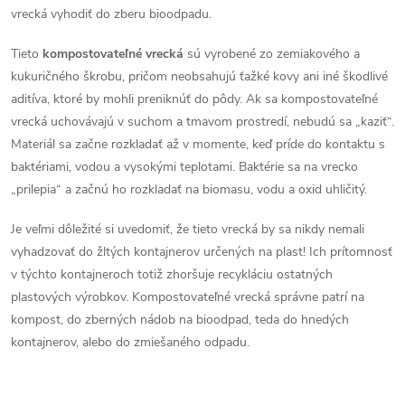
v
vrecká vyhodiť do zberu bioodpadu.
ý
Tieto
kompostovateľné vrecká
sú vyrobené zo zemiakového a
kukuričného škrobu, pričom neobsahujú ťažké kovy ani iné škodlivé
p
aditíva, ktoré by mohli preniknúť do pôdy. Ak sa kompostovateľné
i
vrecká uchovávajú v suchom a tmavom prostredí, nebudú sa „kaziť“.
Materiál sa začne rozkladať až v momente, keď príde do kontaktu s
s
baktériami, vodou a vysokými teplotami. Baktérie sa na vrecko
„prilepia“ a začnú ho rozkladať na biomasu, vodu a oxid uhličitý.
u
Je veľmi dôležité si uvedomiť, že tieto vrecká by sa nikdy nemali
vyhadzovať do žltých kontajnerov určených na plast! Ich prítomnosť
v týchto kontajneroch totiž zhoršuje recykláciu ostatných
plastových výrobkov. Kompostovateľné vrecká správne patrí na
kompost, do zberných nádob na bioodpad, teda do hnedých
kontajnerov, alebo do zmiešaného odpadu.