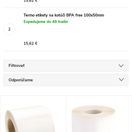
15,62 €
Termo etikety na kotúči BPA free 100x50mm
Expedujeme do 48 hodín
15,62 €
Filtrovať
R
Odporúčame
a
Najlacnejšie
V
Najdrahšie
d
ý
Najpredávanejšie
e
p
Abecedne