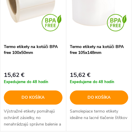
n
i
i
s
e
p
Termo etikety na kotúči BPA
Termo etikety na kotúči BPA
p
free 100x50mm
free 105x148mm
r
r
o
15,62 €
15,62 €
o
Expedujeme do 48 hodín
Expedujeme do 48 hodín
d
d
DO KOŠÍKA
DO KOŠÍKA
u
u
Výstražné etikety pomáhajú
Samolepiace termo etikety
k
ochrániť zásielky, no
ideálne na lacné tlačenie štítkov
k
nenahrádzajú správne balenie a
doplnkové služby