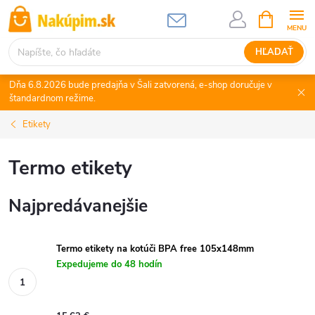
Prejsť
NÁKUPN
KOŠÍK
na
obsah
HĽADAŤ
Dňa 6.8.2026 bude predajňa v Šali zatvorená, e-shop doručuje v
štandardnom režime.
Etikety
Termo etikety
Najpredávanejšie
Termo etikety na kotúči BPA free 105x148mm
Expedujeme do 48 hodín