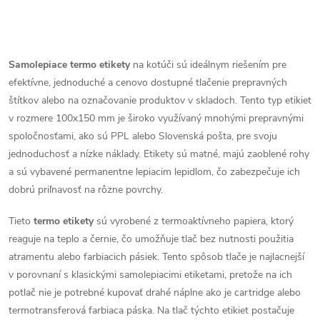
t
t
o
O
o
v
v
Samolepiace termo etikety
na kotúči sú ideálnym riešením pre
v
efektívne, jednoduché a cenovo dostupné tlačenie prepravných
l
štítkov alebo na označovanie produktov v skladoch. Tento typ etikiet
á
v rozmere 100x150 mm je široko využívaný mnohými prepravnými
spoločnosťami, ako sú PPL alebo Slovenská pošta, pre svoju
d
jednoduchosť a nízke náklady. Etikety sú matné, majú zaoblené rohy
a sú vybavené permanentne lepiacim lepidlom, čo zabezpečuje ich
a
dobrú priľnavosť na rôzne povrchy.
c
Tieto
termo etikety
sú vyrobené z termoaktívneho papiera, ktorý
i
reaguje na teplo a černie, čo umožňuje tlač bez nutnosti použitia
atramentu alebo farbiacich pásiek. Tento spôsob tlače je najlacnejší
e
v porovnaní s klasickými samolepiacimi etiketami, pretože na ich
p
potlač nie je potrebné kupovať drahé náplne ako je cartridge alebo
termotransferová farbiaca páska. Na tlač týchto etikiet postačuje