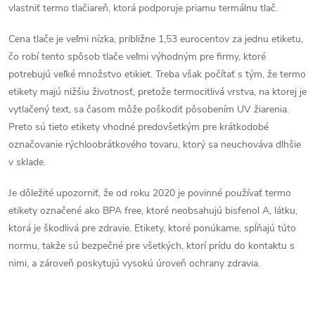
r
vlastniť termo tlačiareň, ktorá podporuje priamu termálnu tlač.
v
Cena tlače je veľmi nízka, približne 1,53 eurocentov za jednu etiketu,
k
čo robí tento spôsob tlače veľmi výhodným pre firmy, ktoré
potrebujú veľké množstvo etikiet. Treba však počítať s tým, že termo
y
etikety majú nižšiu životnosť, pretože termocitlivá vrstva, na ktorej je
vytlačený text, sa časom môže poškodiť pôsobením UV žiarenia.
v
Preto sú tieto etikety vhodné predovšetkým pre krátkodobé
ý
označovanie rýchloobrátkového tovaru, ktorý sa neuchováva dlhšie
v sklade.
p
Je dôležité upozorniť, že od roku 2020 je povinné používať termo
i
etikety označené ako BPA free, ktoré neobsahujú bisfenol A, látku,
s
ktorá je škodlivá pre zdravie. Etikety, ktoré ponúkame, spĺňajú túto
normu, takže sú bezpečné pre všetkých, ktorí prídu do kontaktu s
u
nimi, a zároveň poskytujú vysokú úroveň ochrany zdravia.