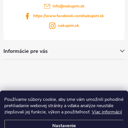
info
@
nakupim.sk
https://www.facebook.com/nakupim.sk
nakupim.sk
Informácie pre vás
Používame súbory cookie, aby sme vám umožnili pohodlné
prehliadanie webovej stránky a vďaka analýze neustále
zlepšovali jej funkcie, výkon a použiteľnosť.
Viac informácií
Nastavenie