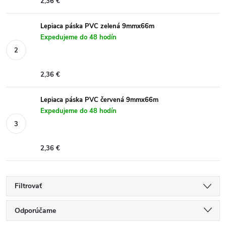
2,36 €
Lepiaca páska PVC zelená 9mmx66m
Expedujeme do 48 hodín
2,36 €
Lepiaca páska PVC červená 9mmx66m
Expedujeme do 48 hodín
2,36 €
Filtrovať
R
Odporúčame