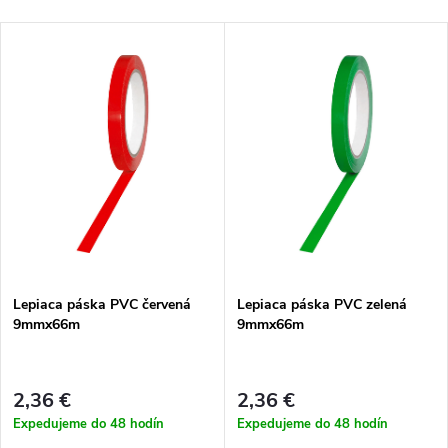
a
Najlacnejšie
V
Najdrahšie
d
ý
Najpredávanejšie
e
p
Abecedne
n
i
i
s
e
p
Lepiaca páska PVC červená
Lepiaca páska PVC zelená
p
9mmx66m
9mmx66m
r
r
o
2,36 €
2,36 €
o
Expedujeme do 48 hodín
Expedujeme do 48 hodín
d