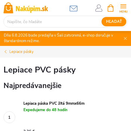
Prejsť
NÁKUPN
KOŠÍK
na
obsah
HĽADAŤ
Dňa 6.8.2026 bude predajňa v Šali zatvorená, e-shop doručuje v
štandardnom režime.
Lepiace pásky
Lepiace PVC pásky
Najpredávanejšie
Lepiaca páska PVC žltá 9mmx66m
Expedujeme do 48 hodín