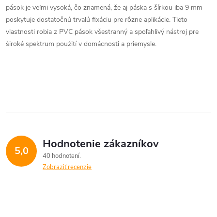
pások je veľmi vysoká, čo znamená, že aj páska s šírkou iba 9 mm
a
poskytuje dostatočnú trvalú fixáciu pre rôzne aplikácie. Tieto
c
vlastnosti robia z PVC pások všestranný a spoľahlivý nástroj pre
široké spektrum použití v domácnosti a priemysle.
i
e
p
r
v
Hodnotenie zákazníkov
k
5,0
40 hodnotení
y
Zobraziť recenzie
v
ý