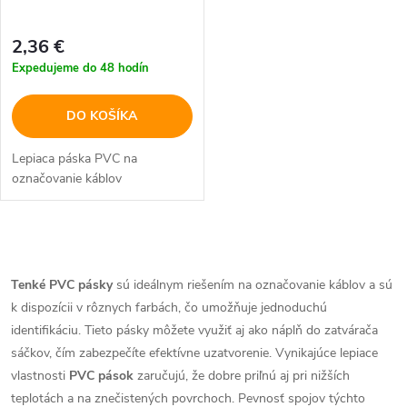
2,36 €
Expedujeme do 48 hodín
DO KOŠÍKA
Lepiaca páska PVC na
označovanie káblov
O
v
Tenké PVC pásky
sú ideálnym riešením na označovanie káblov a sú
k dispozícii v rôznych farbách, čo umožňuje jednoduchú
l
identifikáciu. Tieto pásky môžete využiť aj ako náplň do zatvárača
á
sáčkov, čím zabezpečíte efektívne uzatvorenie. Vynikajúce lepiace
vlastnosti
PVC pások
zaručujú, že dobre priľnú aj pri nižších
d
teplotách a na znečistených povrchoch. Pevnosť spojov týchto