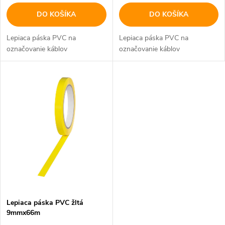
d
DO KOŠÍKA
DO KOŠÍKA
u
u
Lepiaca páska PVC na
Lepiaca páska PVC na
k
označovanie káblov
označovanie káblov
k
t
t
o
o
v
v
Lepiaca páska PVC žltá
9mmx66m