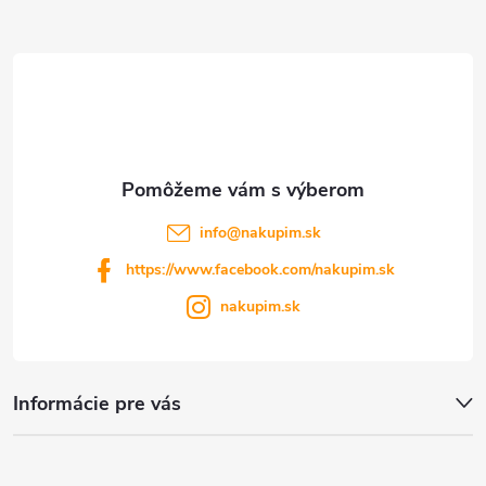
t
i
e
info
@
nakupim.sk
https://www.facebook.com/nakupim.sk
nakupim.sk
Informácie pre vás