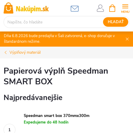
Prejsť
NÁKUPN
KOŠÍK
na
obsah
HĽADAŤ
Dňa 6.8.2026 bude predajňa v Šali zatvorená, e-shop doručuje v
štandardnom režime.
Výplňový materiál
Papierová výplň Speedman
SMART BOX
Najpredávanejšie
Speedman smart box 370mmx300m
Expedujeme do 48 hodín