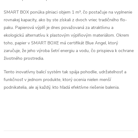
y
SMART BOX ponúka plniaci objem 1 m³, čo postačuje na vyplnenie
v
rovnakej kapacity, ako by ste získali z dvoch vriec tradičného flo-
ý
paku. Papierová výplň je dnes považovaná za atraktívnu a
ekologickú alternatívu k plastovým výplňovým materiálom. Okrem
p
toho, papier v SMART BOXE má certifikát Blue Angel, ktorý
zaručuje, že jeho výroba šetrí energiu a vodu, čo prispieva k ochrane
i
životného prostredia.
s
Tento inovatívny balicí systém tak spája pohodlie, udržateľnosť a
u
funkčnosť v jednom produkte, ktorý ocenia nielen menší
podnikatelia, ale aj každý, kto hľadá efektívne riešenie balenia.