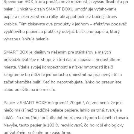
v
Speedman BOX, ktorá prináša nové možnosti a vyššiu flexibilitu pri
l
balení. Unikátny dizajn SMART BOXU umožňuje vyťahovanie
á
papiera nielen zo stredu rolky, ale aj pohodlne z bočnej strany
krabice. Tým získavate dva produkty v jednom – efektívny podávač
d
výplňového papiera a praktický odvíjač baliaceho papiera, ktorý
výrazne uľahčuje balenie.
a
SMART BOX je ideálnym riešením pre stánkarov a malých
c
prevádzkovateľov e-shopov, ktorí často zápasia s nedostatkom
i
miesta. Vďaka svojej kompaktnosti a nízkej hmotnosti iba 8
kilogramov ho môžete jednoducho umiestniť na pracovný stôl a
e
začať okamžite baliť. Keď ho nepotrebujete, ľahko ho presuniete
p
alebo odložíte na iné miesto.
r
Papier v SMART BOXE má gramáž 70 g/m², čo znamená, že je o
niečo mäkší než tradičné baliace papiere, ľahko sa trhá, tvaruje a
v
stláča, čo umožňuje prispôsobiť ho rôznym typom baleného tovaru.
k
Navyše, tento papier je 100 % recyklovaný, čo ho robí ekologicky
udržateľným riešením pre vašu firmu.