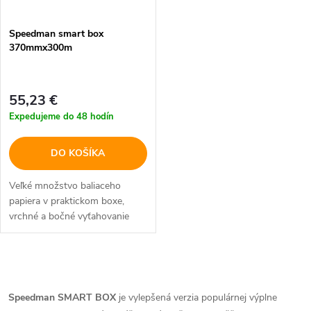
e
p
Speedman smart box
p
370mmx300m
r
r
o
55,23 €
o
Expedujeme do 48 hodín
d
d
DO KOŠÍKA
u
u
Veľké množstvo baliaceho
k
papiera v praktickom boxe,
k
vrchné a bočné vyťahovanie
t
papiera
t
o
O
o
v
v
Speedman SMART BOX
je vylepšená verzia populárnej výplne