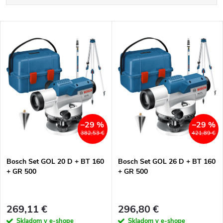
a
Najlacnejšie
V
Najdrahšie
d
ý
Najpredávanejšie
e
p
Abecedne
n
i
i
s
–29 %
–29 %
382,53 €
421,89 €
e
p
Bosch Set GOL 20 D + BT 160
Bosch Set GOL 26 D + BT 160
p
+ GR 500
+ GR 500
r
r
o
269,11 €
296,80 €
o
Skladom v e-shope
Skladom v e-shope