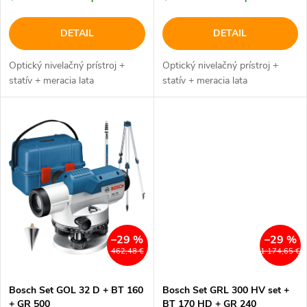
d
d
DETAIL
DETAIL
u
u
Optický nivelačný prístroj +
Optický nivelačný prístroj +
k
statív + meracia lata
statív + meracia lata
k
t
t
o
o
v
v
–29 %
–29 %
462,48 €
1 174,65 €
Bosch Set GOL 32 D + BT 160
Bosch Set GRL 300 HV set +
+ GR 500
BT 170 HD + GR 240