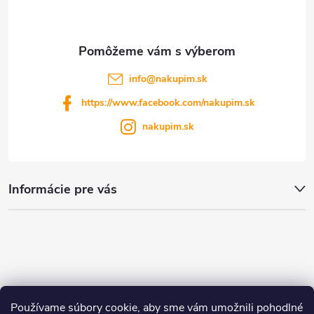
i
e
s
u
info
@
nakupim.sk
https://www.facebook.com/nakupim.sk
nakupim.sk
Informácie pre vás
Používame súbory cookie, aby sme vám umožnili pohodlné