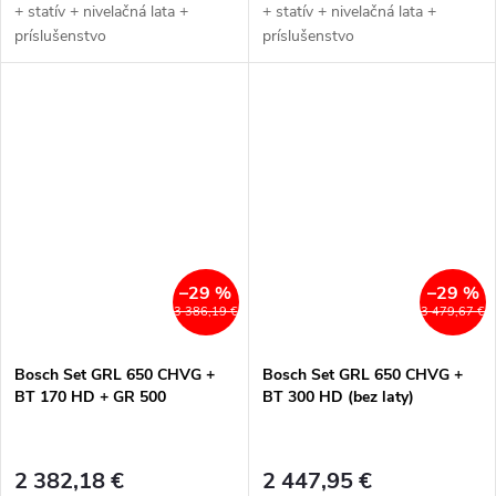
+ statív + nivelačná lata +
+ statív + nivelačná lata +
príslušenstvo
príslušenstvo
–29 %
–29 %
3 386,19 €
3 479,67 €
Bosch Set GRL 650 CHVG +
Bosch Set GRL 650 CHVG +
BT 170 HD + GR 500
BT 300 HD (bez laty)
2 382,18 €
2 447,95 €