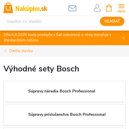
Prejsť
NÁKUPN
KOŠÍK
na
obsah
HĽADAŤ
Dňa 6.8.2026 bude predajňa v Šali zatvorená, e-shop doručuje v
štandardnom režime.
Dielňa, stavba
Výhodné sety Bosch
Súpravy náradia Bosch Professional
Súpravy príslušenstva Bosch Professional