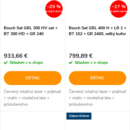
–29 %
–27 %
1 327,17 €
1 097,16 €
Bosch Set GRL 300 HV set +
Bosch Set GRL 400 H + LR 1 +
BT 300 HD + GR 240
BT 152 + GR 2400, veľký kufor
933,66 €
799,89 €
Skladom v e-shope
Skladom v e-shope
DETAIL
DETAIL
Červený rotačný laser + prijímač
Červený rotačný laser + prijímač
+ statív + nivelačná lata +
+ statív + nivelačná lata +
príslušenstvo
príslušenstvo
Odporúčame