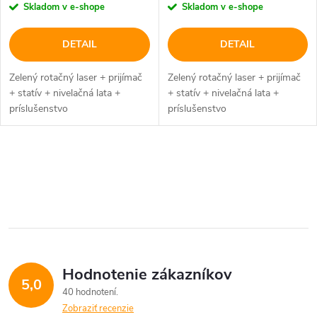
Skladom v e-shope
Skladom v e-shope
DETAIL
DETAIL
Zelený rotačný laser + prijímač
Zelený rotačný laser + prijímač
+ statív + nivelačná lata +
+ statív + nivelačná lata +
príslušenstvo
príslušenstvo
O
v
l
á
Hodnotenie zákazníkov
d
5,0
40 hodnotení
a
Zobraziť recenzie