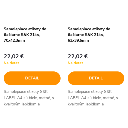
Samolepiace etikety do
Samolepiace etikety do
tlačiarne S&K 21ks,
tlačiarne S&K 21ks,
70x42,3mm
63x39,5mm
22,02 €
22,02 €
Na dotaz
Na dotaz
DETAIL
DETAIL
Samolepiace etikety S&K
Samolepiace etikety S&K
LABEL A4 sú biele, matné, s
LABEL A4 sú biele, matné, s
kvalitným lepidlom a
kvalitným lepidlom a
bezpečnostným okrajom
bezpečnostným okrajom