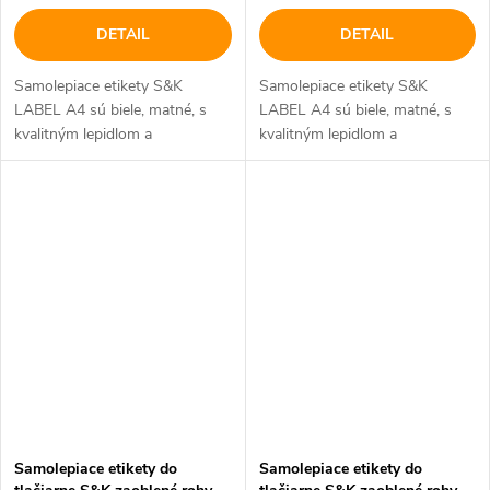
DETAIL
DETAIL
Samolepiace etikety S&K
Samolepiace etikety S&K
LABEL A4 sú biele, matné, s
LABEL A4 sú biele, matné, s
kvalitným lepidlom a
kvalitným lepidlom a
bezpečnostným okrajom
bezpečnostným okrajom
Samolepiace etikety do
Samolepiace etikety do