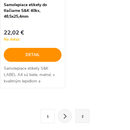
Samolepiace etikety do
tlačiarne S&K 40ks,
48,5x25,4mm
22,02 €
Na dotaz
DETAIL
Samolepiace etikety S&K
LABEL A4 sú biele, matné, s
kvalitným lepidlom a
bezpečnostným okrajom
O
S
v
1
2
t
l
r