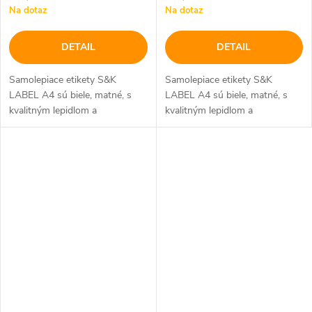
Na dotaz
Na dotaz
DETAIL
DETAIL
Samolepiace etikety S&K
Samolepiace etikety S&K
LABEL A4 sú biele, matné, s
LABEL A4 sú biele, matné, s
kvalitným lepidlom a
kvalitným lepidlom a
bezpečnostným okrajom
bezpečnostným okrajom