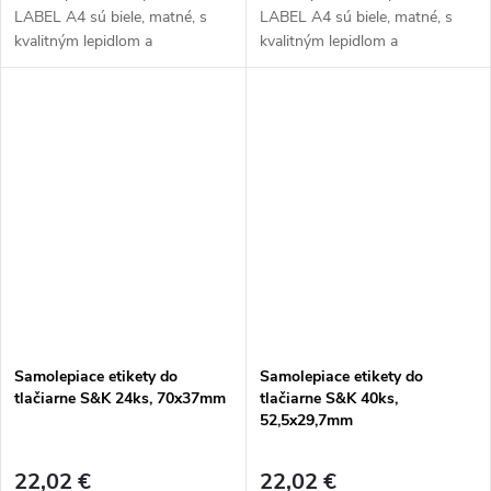
LABEL A4 sú biele, matné, s
LABEL A4 sú biele, matné, s
kvalitným lepidlom a
kvalitným lepidlom a
bezpečnostným okrajom
bezpečnostným okrajom
Samolepiace etikety do
Samolepiace etikety do
tlačiarne S&K 24ks, 70x37mm
tlačiarne S&K 40ks,
52,5x29,7mm
22,02 €
22,02 €