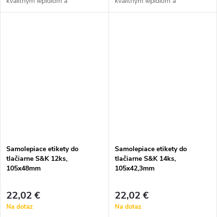
kvalitným lepidlom a
kvalitným lepidlom a
bezpečnostným okrajom
bezpečnostným okrajom
Samolepiace etikety do
Samolepiace etikety do
tlačiarne S&K 12ks,
tlačiarne S&K 14ks,
105x48mm
105x42,3mm
22,02 €
22,02 €
Na dotaz
Na dotaz