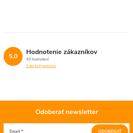
v
ý
p
i
Hodnotenie zákazníkov
s
5,0
40 hodnotení
u
Zobraziť recenzie
Odoberať newsletter
Z
Email
ODOBERAŤ