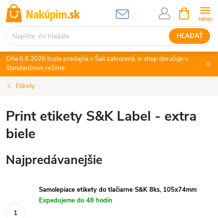
Prejsť
NÁKUPN
KOŠÍK
na
obsah
HĽADAŤ
Dňa 6.8.2026 bude predajňa v Šali zatvorená, e-shop doručuje v
štandardnom režime.
Etikety
Print etikety S&K Label - extra
biele
Najpredávanejšie
Samolepiace etikety do tlačiarne S&K 8ks, 105x74mm
Expedujeme do 48 hodín