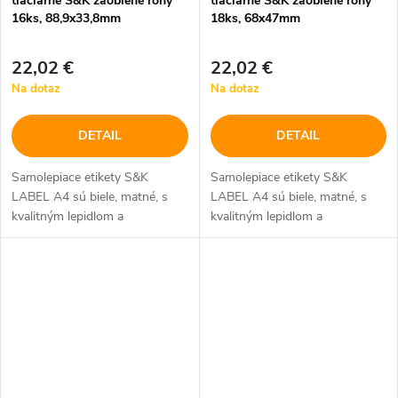
tlačiarne S&K zaoblené rohy
tlačiarne S&K zaoblené rohy
16ks, 88,9x33,8mm
18ks, 68x47mm
22,02 €
22,02 €
Na dotaz
Na dotaz
DETAIL
DETAIL
Samolepiace etikety S&K
Samolepiace etikety S&K
LABEL A4 sú biele, matné, s
LABEL A4 sú biele, matné, s
kvalitným lepidlom a
kvalitným lepidlom a
bezpečnostným okrajom
bezpečnostným okrajom