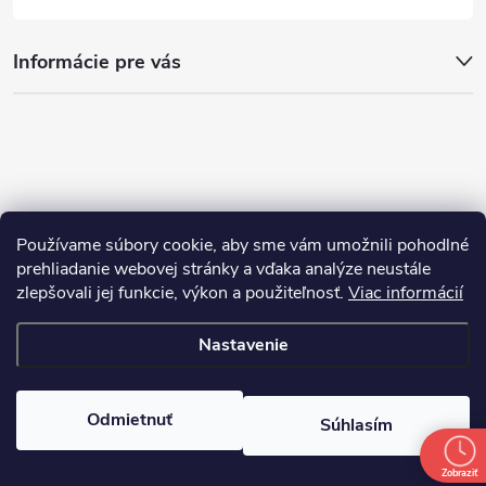
Informácie pre vás
Používame súbory cookie, aby sme vám umožnili pohodlné
prehliadanie webovej stránky a vďaka analýze neustále
zlepšovali jej funkcie, výkon a použiteľnosť.
Viac informácií
Nastavenie
Copyright 2026
nakupim.sk
. Všetky práva vyhradené.
Upraviť nastavenie
cookies
Odmietnuť
Súhlasím
Vytvoril Shoptet
Zobraziť