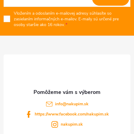
á
Vložením a odoslaním e-mailovej adresy súhlasíte so
p
zasielaním informačných e-mailov. E-maily sú určené pre
osoby staršie ako 16 rokov.
ä
t
i
e
info
@
nakupim.sk
https://www.facebook.com/nakupim.sk
nakupim.sk