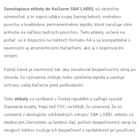
á
á
Samolepiace etikety do tlačiarne S&K LABEL
sú skutočne
n
výnimočné, a to najmä vďaka svojej žiarivej belosti, matnému
d
k
povrchu a kvalitnému permanentnému lepidlu, ktoré zaručuje silné
a
o
priľnutie na väčšinu bežných povrchov. Tieto etikety, určené na
potlač, sú k dispozícii na hárkoch formátu A4 a sú kompatibilné s
v
c
laserovými aj atramentovými tlačiarňami, ako aj s kopírovacími
a
strojmi.
i
n
i
Každý hárok je navrhnutý tak, aby obsahoval bezpečnostný okraj po
e
e
obvode, čo významne znižuje riziko vytečenia lepidla a zaisťuje
p
ochranu vašej tlačiarne pred poškodením.
r
Tieto
etikety
sú vyrábané v Českej republike a spĺňajú vysoké
štandardy kvality. Majú tiež FSC certifikát, čo znamená, že sú
v
vyrobené z ekologicky udržateľných zdrojov. S&K LABEL etikety sú
k
ideálne pre čiernobielu aj farebnú tlač, pričom bezpečnostný okraj na
okrajoch hárkov zvyšuje ich bezpečnosť a spoľahlivosť pri používaní.
y