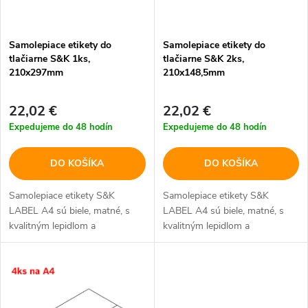
s
e
p
Samolepiace etikety do
Samolepiace etikety do
p
tlačiarne S&K 1ks,
tlačiarne S&K 2ks,
r
210x297mm
210x148,5mm
r
o
22,02 €
22,02 €
o
Expedujeme do 48 hodín
Expedujeme do 48 hodín
d
d
DO KOŠÍKA
DO KOŠÍKA
u
u
Samolepiace etikety S&K
Samolepiace etikety S&K
k
LABEL A4 sú biele, matné, s
LABEL A4 sú biele, matné, s
k
kvalitným lepidlom a
kvalitným lepidlom a
t
bezpečnostným okrajom
bezpečnostným okrajom
t
o
o