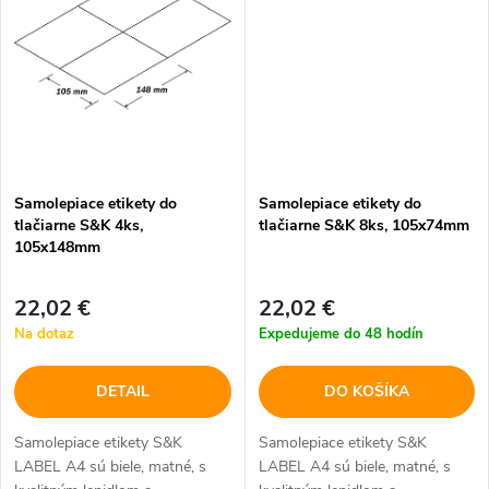
v
v
Samolepiace etikety do
Samolepiace etikety do
tlačiarne S&K 4ks,
tlačiarne S&K 8ks, 105x74mm
105x148mm
22,02 €
22,02 €
Na dotaz
Expedujeme do 48 hodín
DETAIL
DO KOŠÍKA
Samolepiace etikety S&K
Samolepiace etikety S&K
LABEL A4 sú biele, matné, s
LABEL A4 sú biele, matné, s