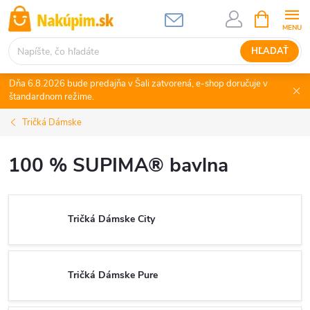
Prejsť
NÁKUPN
KOŠÍK
na
obsah
HĽADAŤ
Dňa 6.8.2026 bude predajňa v Šali zatvorená, e-shop doručuje v
štandardnom režime.
Tričká Dámske
100 % SUPIMA® bavlna
Tričká Dámske City
Tričká Dámske Pure