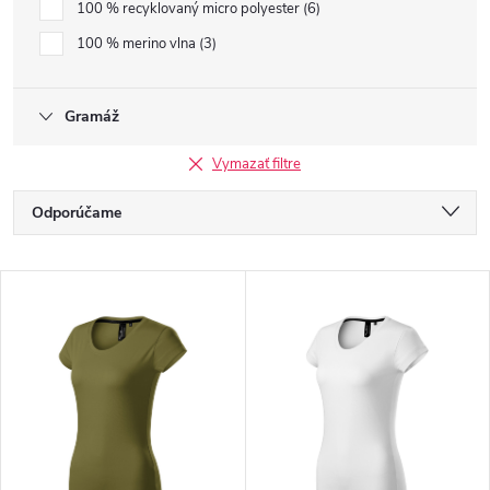
100 % recyklovaný micro polyester
6
100 % merino vlna
3
Gramáž
Vymazať filtre
R
Odporúčame
a
Najlacnejšie
V
Najdrahšie
d
ý
Najpredávanejšie
e
p
Abecedne
n
i
i