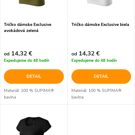
s
e
p
Tričko dámske Exclusive
Tričko dámske Exclusive biela
p
avokádová zelená
r
r
o
14,32 €
14,32 €
od
od
o
Expedujeme do 48 hodín
Expedujeme do 48 hodín
d
d
DETAIL
DETAIL
u
u
Materiál: 100 % SUPIMA®
Materiál: 100 % SUPIMA®
k
bavlna
bavlna
k
t
t
o