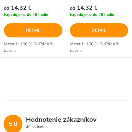
14,32 €
14,32 €
od
od
Expedujeme do 48 hodín
Expedujeme do 48 hodín
DETAIL
DETAIL
Materiál: 100 % SUPIMA®
Materiál: 100 % SUPIMA®
bavlna
bavlna
O
v
l
á
Hodnotenie zákazníkov
d
5,0
40 hodnotení