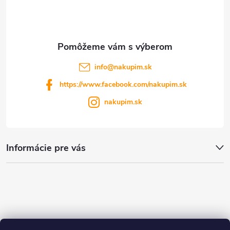
i
i
e
s
u
info
@
nakupim.sk
https://www.facebook.com/nakupim.sk
nakupim.sk
Informácie pre vás