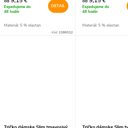
9,15 €
9,15 €
od
od
DETAIL
Expedujeme do
Expedujeme do
48 hodín
48 hodín
Materiál: 5 % elastan
Materiál: 5 % elastan
Kód:
1399312
Tričko dámske Slim tmavosivý
Tričko dámske Slim t