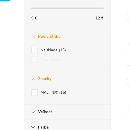
č
n
9
€
12
€
ý
Podľa štítku
p
Na sklade
15
a
Novinka
0
n
Značky
e
MALFINI®
15
l
Veľkosť
Farba