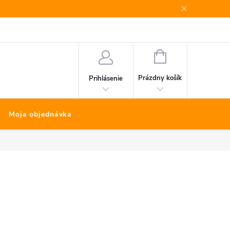
Bonus program
Kontakty
Nákup na splátky Quatro
NÁKUPNÝ
KOŠÍK
Prázdny košík
Prihlásenie
Moja objednávka