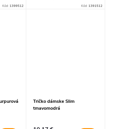
Kód:
1399512
Kód:
1391512
purpurová
Tričko dámske Slim
tmavomodrá