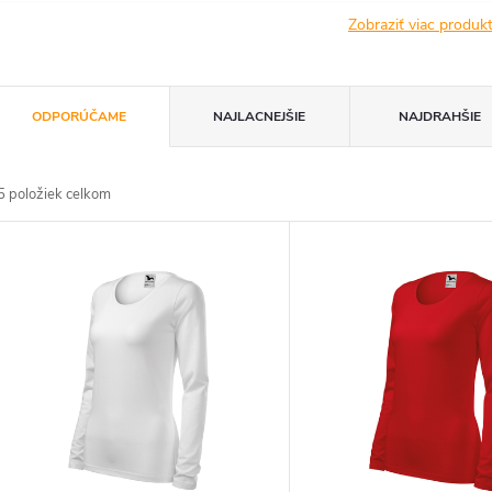
Zobraziť viac produ
R
ODPORÚČAME
NAJLACNEJŠIE
NAJDRAHŠIE
a
5
položiek celkom
d
V
e
ý
n
p
e
s