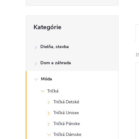
Preskočiť
Kategórie
kategórie
Dielňa, stavba
1
Dom a záhrada
Móda
Tričká
Tričká Detské
i
i
Tričká Unisex
Tričká Pánske
Tričká Dámske