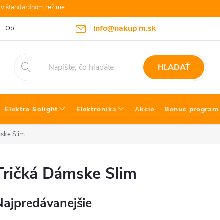
e v štandardnom režime.
info@nakupim.sk
Obchodné podmienky
Platby a Doprava
Blog Bosch náradie
HĽADAŤ
Elektro Solight
Elektronika
Akcie
Bonus program
ske Slim
Tričká Dámske Slim
Najpredávanejšie