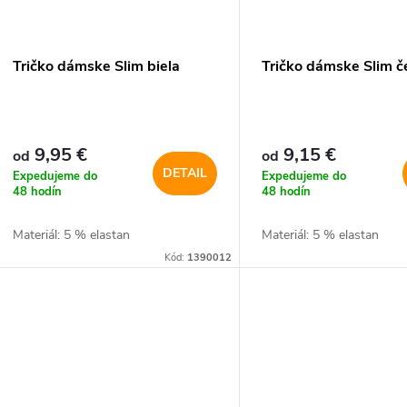
p
p
r
r
Tričko dámske Slim biela
Tričko dámske Slim č
o
o
d
d
9,95 €
9,15 €
od
od
u
DETAIL
Expedujeme do
Expedujeme do
u
48 hodín
48 hodín
k
Materiál: 5 % elastan
Materiál: 5 % elastan
k
Kód:
1390012
t
t
o
o
v
v