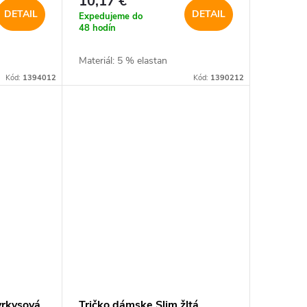
10,17 €
DETAIL
DETAIL
Expedujeme do
48 hodín
Materiál: 5 % elastan
Kód:
1394012
Kód:
1390212
yrkysová
Tričko dámske Slim žltá