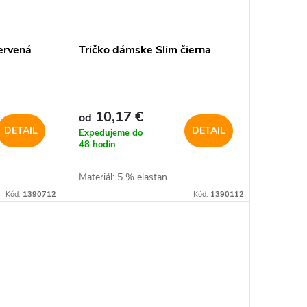
ervená
Tričko dámske Slim čierna
10,17 €
od
DETAIL
DETAIL
Expedujeme do
48 hodín
Materiál: 5 % elastan
Kód:
1390712
Kód:
1390112