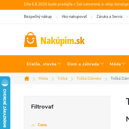
Prejsť
Dňa 6.8.2026 bude predajňa v Šali zatvorená, e-shop doručuj
na
Bezpečný nákup
Ako nakupovať
Záruka a Servis
obsah
Dielňa, stavba
Dom a záhrada
Móda
Móda
Tričká
Tričká Dámske
Tričká Dám
Domov
B
o
Cena