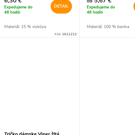
6,30 €
5,67 €
od
DETAIL
Expedujeme do
Expedujeme do
48 hodín
48 hodín
Materiál: 15 % viskóza
Materiál: 100 % bavlna
Kód:
1611212
Tričko dámske Viper žltá