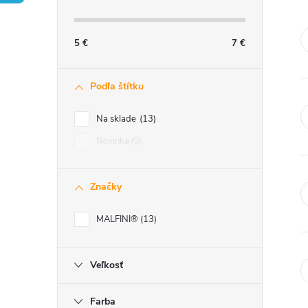
č
n
5
€
7
€
ý
Podľa štítku
p
Na sklade
13
a
Novinka
0
n
Značky
e
MALFINI®
13
l
Veľkosť
Farba