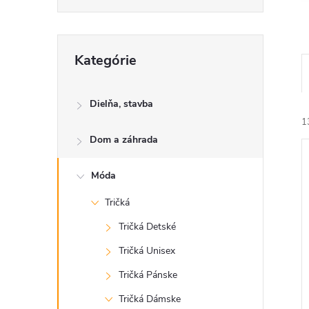
Preskočiť
Kategórie
kategórie
Dielňa, stavba
1
Dom a záhrada
Móda
Tričká
Tričká Detské
i
i
Tričká Unisex
Tričká Pánske
Tričká Dámske