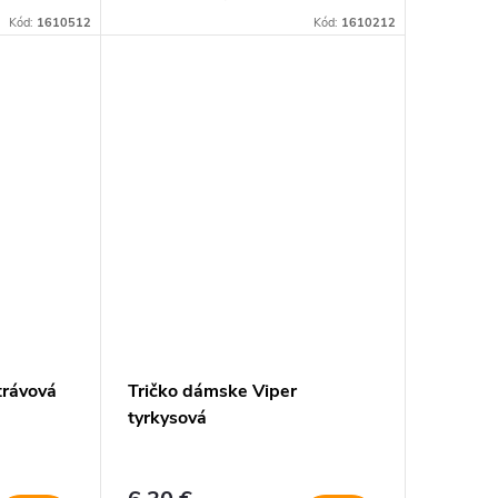
Kód:
1610512
Kód:
1610212
trávová
Tričko dámske Viper
tyrkysová