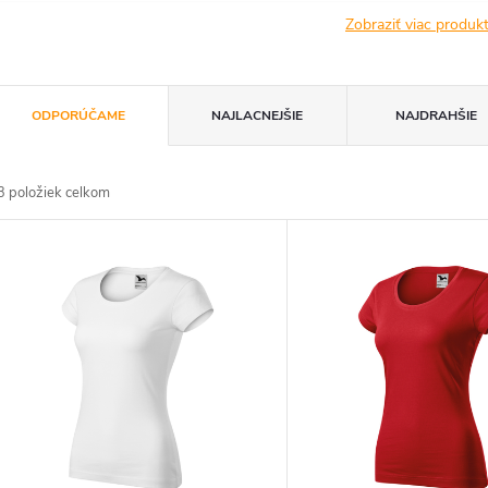
Zobraziť viac produ
R
ODPORÚČAME
NAJLACNEJŠIE
NAJDRAHŠIE
a
3
položiek celkom
d
V
e
ý
n
p
e
s