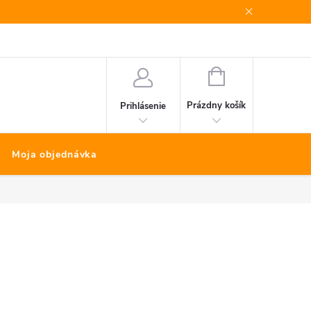
Bonus program
Kontakty
Nákup na splátky Quatro
NÁKUPNÝ
KOŠÍK
Prázdny košík
Prihlásenie
Moja objednávka