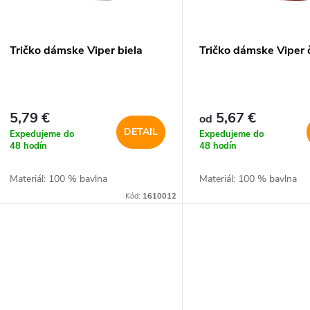
p
p
r
r
Tričko dámske Viper biela
Tričko dámske Viper 
o
o
d
d
5,79 €
5,67 €
od
u
DETAIL
Expedujeme do
Expedujeme do
u
48 hodín
48 hodín
k
Materiál: 100 % bavlna
Materiál: 100 % bavlna
k
Kód:
1610012
t
t
o
o
v
v