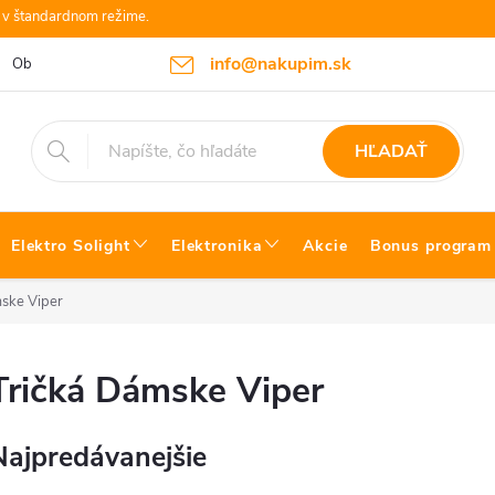
e v štandardnom režime.
info@nakupim.sk
Obchodné podmienky
Platby a Doprava
Blog Bosch náradie
HĽADAŤ
Elektro Solight
Elektronika
Akcie
Bonus program
ske Viper
Tričká Dámske Viper
Najpredávanejšie