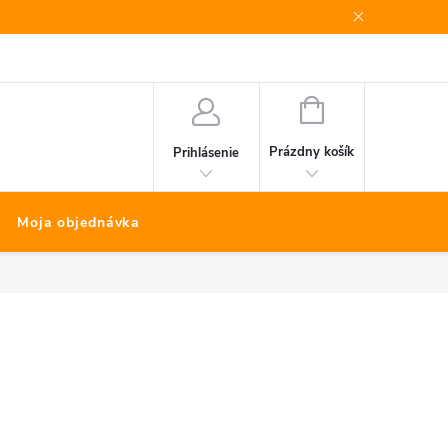
Bonus program
Kontakty
Nákup na splátky Quatro
NÁKUPNÝ
KOŠÍK
Prázdny košík
Prihlásenie
Moja objednávka