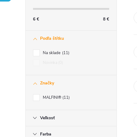
č
n
6
€
8
€
ý
Podľa štítku
p
Na sklade
11
a
Novinka
0
n
Značky
e
MALFINI®
11
l
Veľkosť
Farba