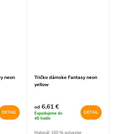
sy neon
Tričko dámske Fantasy neon
yellow
6,61 €
od
DETAIL
DETAIL
Expedujeme do
48 hodín
Materiál: 100 % polyester