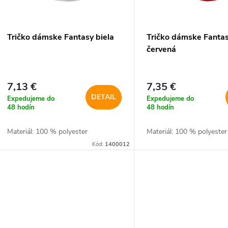
p
p
r
r
Tričko dámske Fantasy biela
Tričko dámske Fanta
o
červená
o
d
d
7,13 €
7,35 €
u
DETAIL
Expedujeme do
Expedujeme do
u
48 hodín
48 hodín
k
Materiál: 100 % polyester
Materiál: 100 % polyester
k
Kód:
1400012
t
t
o
o
v
v