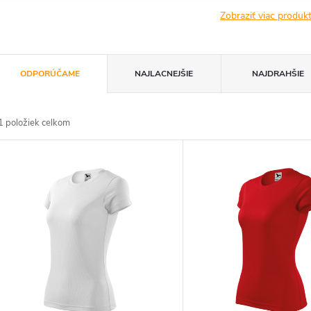
Zobraziť viac produ
R
ODPORÚČAME
NAJLACNEJŠIE
NAJDRAHŠIE
a
1
položiek celkom
d
V
e
ý
n
p
e
s