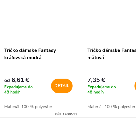
Tričko dámske Fantasy
Tričko dámske Fanta
kráľovská modrá
mätová
6,61 €
7,35 €
od
DETAIL
Expedujeme do
Expedujeme do
48 hodín
48 hodín
Materiál: 100 % polyester
Materiál: 100 % polyester
Kód:
1400512