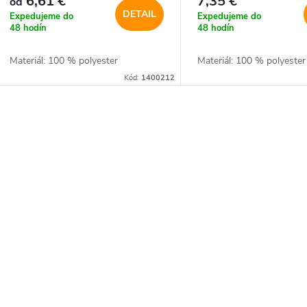
6,61 €
7,35 €
od
DETAIL
Expedujeme do
Expedujeme do
48 hodín
48 hodín
Materiál: 100 % polyester
Materiál: 100 % polyester
Kód:
1400212
O
v
á
d
a
c