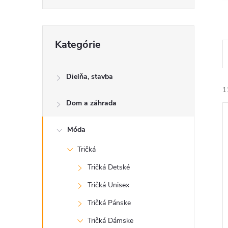
Preskočiť
Kategórie
kategórie
Dielňa, stavba
1
Dom a záhrada
Móda
Tričká
Tričká Detské
i
i
Tričká Unisex
Tričká Pánske
Tričká Dámske