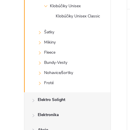
Klobúčiky Unisex
Klobúčiky Unisex Classic
Šatky
Mikiny
Fleece
Bundy-Vesty
Nohavice/šortky
Froté
Elektro Solight
Elektronika
Akcie