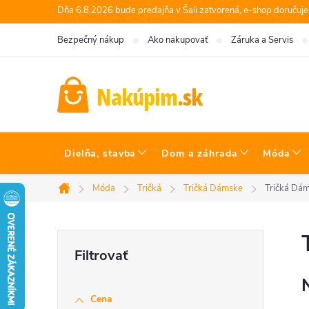
Prejsť
Dňa 6.8.2026 bude predajňa v Šali zatvorená, e-shop doručuj
na
Bezpečný nákup
Ako nakupovať
Záruka a Servis
obsah
Dielňa, stavba
Dom a záhrada
Móda
Móda
Tričká
Tričká Dámske
Tričká Dám
Domov
B
o
Cena