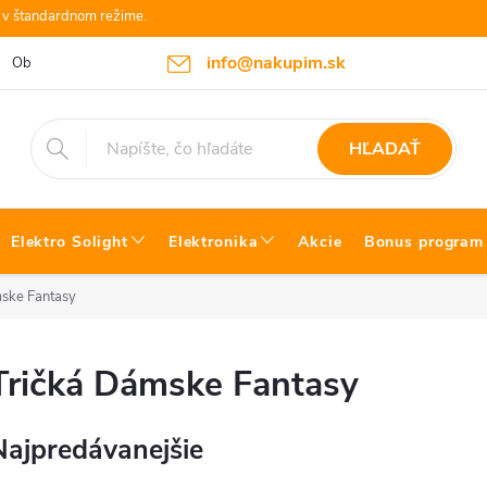
e v štandardnom režime.
info@nakupim.sk
Obchodné podmienky
Platby a Doprava
Blog Bosch náradie
HĽADAŤ
Elektro Solight
Elektronika
Akcie
Bonus program
ske Fantasy
Tričká Dámske Fantasy
Najpredávanejšie