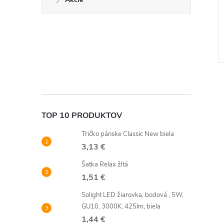
TOP 10 PRODUKTOV
l
Tričko pánske Classic New biela
3,13 €
Šatka Relax žltá
1,51 €
Solight LED žiarovka, bodová , 5W,
GU10, 3000K, 425lm, biela
1,44 €