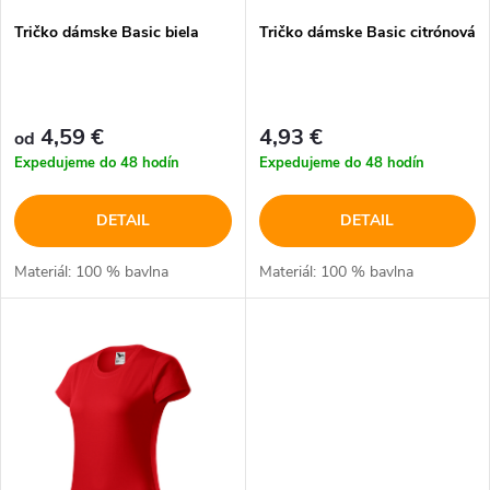
p
Tričko dámske Basic biela
Tričko dámske Basic citrónová
p
r
r
o
4,59 €
4,93 €
od
o
Expedujeme do 48 hodín
Expedujeme do 48 hodín
d
d
DETAIL
DETAIL
u
u
Materiál: 100 % bavlna
Materiál: 100 % bavlna
k
k
t
t
o
o
v
v