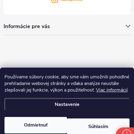
Informácie pre vás
Používame súbory cookie, aby sme vám umožnili pohodlné
prehliadanie webovej stránky a vďaka analýze neustále
zlepšovali jej funkcie, výkon a použiteľnosť.
Viac informácií
Nastavenie
Copyright 2026
nakupim.sk
. Všetky práva vyhradené.
Upraviť nastavenie
cookies
Odmietnuť
Súhlasím
Vytvoril Shoptet