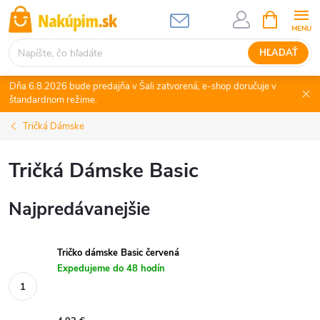
Prejsť
NÁKUPN
KOŠÍK
na
obsah
HĽADAŤ
Dňa 6.8.2026 bude predajňa v Šali zatvorená, e-shop doručuje v
štandardnom režime.
Tričká Dámske
Tričká Dámske Basic
Najpredávanejšie
Tričko dámske Basic červená
Expedujeme do 48 hodín