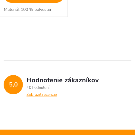
Materiál: 100 % polyester
O
v
l
á
Hodnotenie zákazníkov
d
5,0
40 hodnotení
a
Zobraziť recenzie
c
i
e