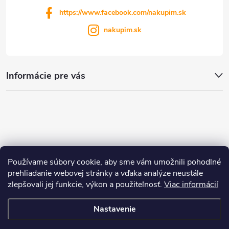
https://www.facebook.com/nakupim.sk
nakupim.sk
Informácie pre vás
Používame súbory cookie, aby sme vám umožnili pohodlné
prehliadanie webovej stránky a vďaka analýze neustále
zlepšovali jej funkcie, výkon a použiteľnosť.
Viac informácií
Nastavenie
Copyright 2026
nakupim.sk
. Všetky práva vyhradené.
Upraviť nastavenie