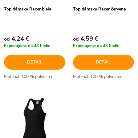
p
Top dámsky Racer biela
Top dámsky Racer červená
p
r
r
o
4,24 €
4,59 €
od
od
o
Expedujeme do 48 hodín
Expedujeme do 48 hodín
d
d
DETAIL
DETAIL
u
u
Materiál: 100 % polyester
Materiál: 100 % polyester
k
k
t
t
o
o
v
v