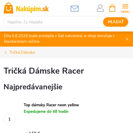
Prejsť
NÁKUPN
KOŠÍK
na
obsah
HĽADAŤ
Dňa 6.8.2026 bude predajňa v Šali zatvorená, e-shop doručuje v
štandardnom režime.
Tričká Dámske
Tričká Dámske Racer
Najpredávanejšie
Top dámsky Racer neon yellow
Expedujeme do 48 hodín