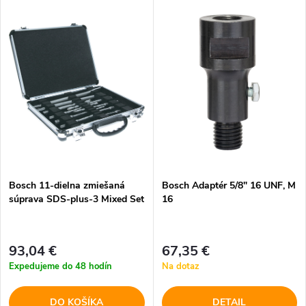
V
Najdrahšie
d
ý
Najpredávanejšie
e
p
Abecedne
n
i
i
s
e
p
Bosch 11-dielna zmiešaná
Bosch Adaptér 5/8" 16 UNF, M
p
súprava SDS-plus-3 Mixed Set
16
r
r
o
93,04 €
67,35 €
o
Expedujeme do 48 hodín
Na dotaz
d
d
DO KOŠÍKA
DETAIL