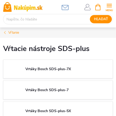
Prejsť
NÁKUPN
KOŠÍK
na
obsah
HĽADAŤ
Vŕtanie
Vŕtacie nástroje SDS-plus
Vrtáky Bosch SDS-plus-7X
Vrtáky Bosch SDS-plus-7
Vrtáky Bosch SDS-plus-5X