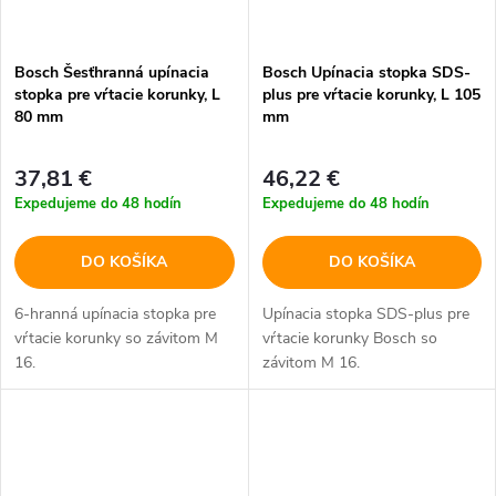
Bosch Šesťhranná upínacia
Bosch Upínacia stopka SDS-
stopka pre vŕtacie korunky, L
plus pre vŕtacie korunky, L 105
80 mm
mm
37,81 €
46,22 €
Expedujeme do 48 hodín
Expedujeme do 48 hodín
DO KOŠÍKA
DO KOŠÍKA
6-hranná upínacia stopka pre
Upínacia stopka SDS-plus pre
vŕtacie korunky so závitom M
vŕtacie korunky Bosch so
16.
závitom M 16.