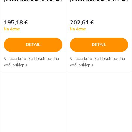
plus-9 Core Cutter, pr. 100 mm
plus-9 Core Cutter, pr. 112 mm
195,18 €
202,61 €
Na dotaz
Na dotaz
DETAIL
DETAIL
Vŕtacia korunka Bosch odolná
Vŕtacia korunka Bosch odolná
voči príklepu.
voči príklepu.