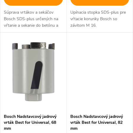
u
u
Súprava vrtákov a sekáčov
Upínacia stopka SDS-plus pre
k
Bosch SDS-plus určených na
vŕtacie korunky Bosch so
k
vŕtanie a sekanie do betónu a
závitom M 16.
t
muriva.
t
o
o
v
v
Bosch Nadstavcový jadrový
Bosch Nadstavcový jadrový
vrták Best for Universal, 68
vrták Best for Universal, 82
mm
mm