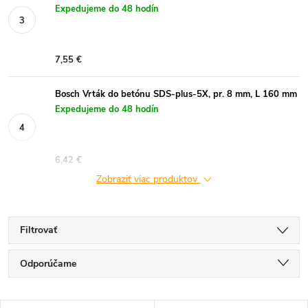
Expedujeme do 48 hodín
7,55 €
Bosch Vrták do betónu SDS-plus-5X, pr. 8 mm, L 160 mm
Expedujeme do 48 hodín
6,42 €
Zobraziť viac produktov
Filtrovať
R
Odporúčame
a
Najlacnejšie