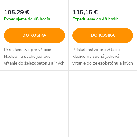
105,29 €
115,15 €
Expedujeme do 48 hodín
Expedujeme do 48 hodín
DO KOŠÍKA
DO KOŠÍKA
Príslušenstvo pre vŕtacie
Príslušenstvo pre vŕtacie
kladivo na suché jadrové
kladivo na suché jadrové
vŕtanie do železobetónu a iných
vŕtanie do železobetónu a iných
stavebných materiálov.
stavebných materiálov.