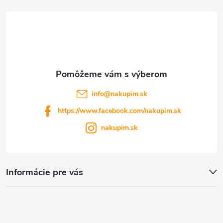
t
i
e
info
@
nakupim.sk
https://www.facebook.com/nakupim.sk
nakupim.sk
Informácie pre vás