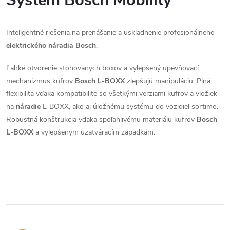
n
d
k
Inteligentné riešenia na prenášanie a uskladnenie profesionálneho
a
o
elektrického náradia Bosch
.
v
c
a
Ľahké otvorenie stohovaných boxov a vylepšený upevňovací
i
n
mechanizmus kufrov
Bosch L-BOXX
zlepšujú manipuláciu. Plná
i
flexibilita vďaka kompatibilite so všetkými verziami kufrov a vložiek
e
e
na
náradie
L-BOXX, ako aj úložnému systému do vozidiel sortimo.
p
Robustná konštrukcia vďaka spoľahlivému materiálu kufrov
Bosch
L-BOXX
a vylepšeným uzatváracím západkám.
r
v
k
y
v