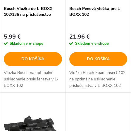
p
Bosch Vložka do L-BOXX
Bosch Penová vložka pre L-
p
102/136 na príslušenstvo
BOXX 102
r
r
o
5,99 €
21,96 €
o
Skladom v e-shope
Skladom v e-shope
d
d
DO KOŠÍKA
DO KOŠÍKA
u
u
Vložka Bosch na optimálne
Vložka Bosch Foam insert 102
k
uskladnenie príslušenstva v L-
na optimálne uskladnenie
k
BOXX 102
príslušenstva v L-BOXX 102
t
t
o
o
v
v