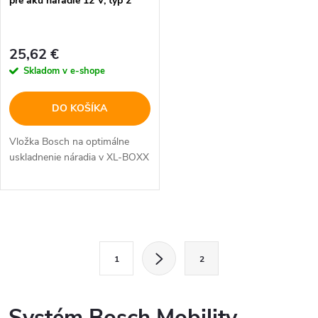
pre aku náradie 12 V, typ 2
25,62 €
Skladom v e-shope
DO KOŠÍKA
Vložka Bosch na optimálne
uskladnenie náradia v XL-BOXX
O
S
v
1
2
t
l
r
á
á
Systém Bosch Mobility