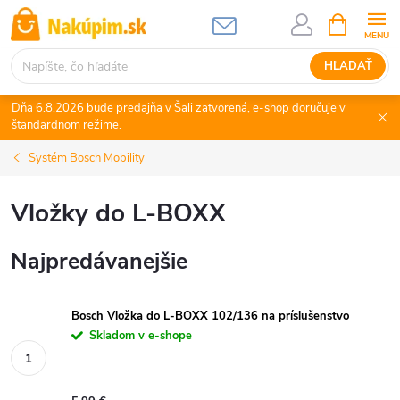
Prejsť
NÁKUPN
KOŠÍK
na
obsah
HĽADAŤ
Dňa 6.8.2026 bude predajňa v Šali zatvorená, e-shop doručuje v
štandardnom režime.
Systém Bosch Mobility
Vložky do L-BOXX
Najpredávanejšie
Bosch Vložka do L-BOXX 102/136 na príslušenstvo
Skladom v e-shope