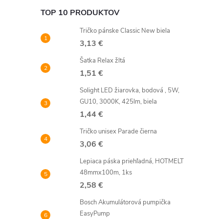
TOP 10 PRODUKTOV
Tričko pánske Classic New biela
3,13 €
Šatka Relax žltá
1,51 €
Solight LED žiarovka, bodová , 5W,
GU10, 3000K, 425lm, biela
1,44 €
Tričko unisex Parade čierna
3,06 €
Lepiaca páska priehľadná, HOTMELT
48mmx100m, 1ks
2,58 €
Bosch Akumulátorová pumpička
EasyPump