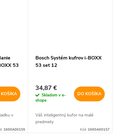
danie
Bosch Systém kufrov i-BOXX
-BOXX 53
53 set 12
34,87 €
 KOŠÍKA
DO KOŠÍKA
Skladom v e-
shope
iadku v
Váš inteligentný kufor na malé
predmety
d:
1600A001S5
Kód:
1600A001S7