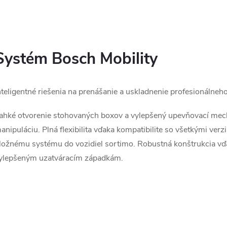
O
v
Systém Bosch Mobility
á
nteligentné riešenia na prenášanie a uskladnenie profesionálneh
d
ahké otvorenie stohovaných boxov a vylepšený upevňovací me
a
anipuláciu. Plná flexibilita vďaka kompatibilite so všetkými verz
ložnému systému do vozidiel sortimo. Robustná konštrukcia vď
c
ylepšeným uzatváracím západkám.
e
p