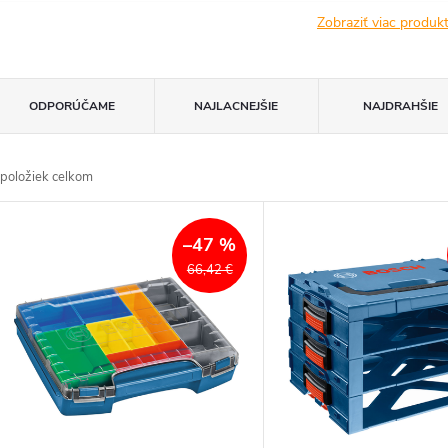
Zobraziť viac produ
R
ODPORÚČAME
NAJLACNEJŠIE
NAJDRAHŠIE
a
položiek celkom
d
V
e
–47 %
ý
66,42 €
n
p
e
s