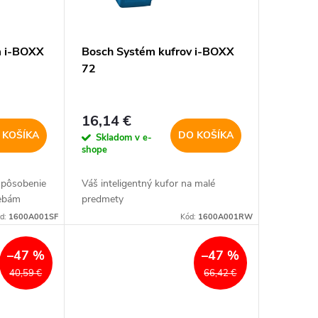
m i-BOXX
Bosch Systém kufrov i-BOXX
72
16,14 €
 KOŠÍKA
DO KOŠÍKA
Skladom v e-
shope
rispôsobenie
Váš inteligentný kufor na malé
trebám
predmety
d:
1600A001SF
Kód:
1600A001RW
–47 %
–47 %
40,59 €
66,42 €