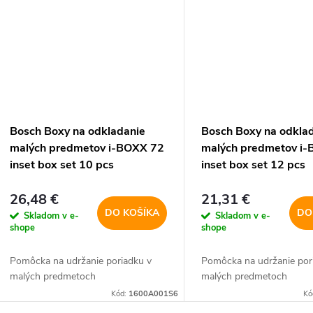
Bosch Boxy na odkladanie
Bosch Boxy na odkla
malých predmetov i-BOXX 72
malých predmetov i
inset box set 10 pcs
inset box set 12 pcs
26,48 €
21,31 €
DO KOŠÍKA
DO
Skladom v e-
Skladom v e-
shope
shope
Pomôcka na udržanie poriadku v
Pomôcka na udržanie por
malých predmetoch
malých predmetoch
Kód:
1600A001S6
Kó