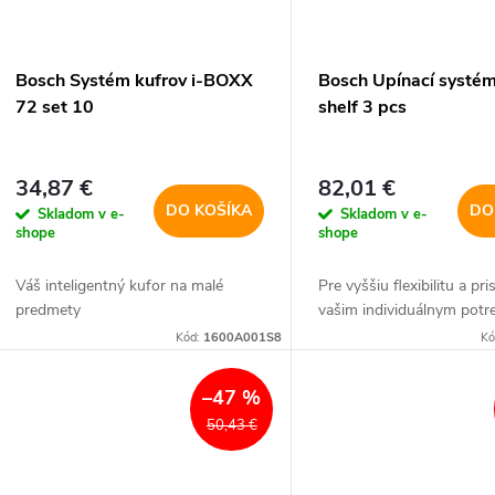
p
p
r
r
Bosch Systém kufrov i-BOXX
Bosch Upínací systé
o
72 set 10
shelf 3 pcs
o
d
d
34,87 €
82,01 €
u
DO KOŠÍKA
DO
Skladom v e-
Skladom v e-
u
shope
shope
k
Váš inteligentný kufor na malé
Pre vyššiu flexibilitu a p
k
predmety
vašim individuálnym po
t
Kód:
1600A001S8
Kó
t
o
–47 %
o
50,43 €
v
v