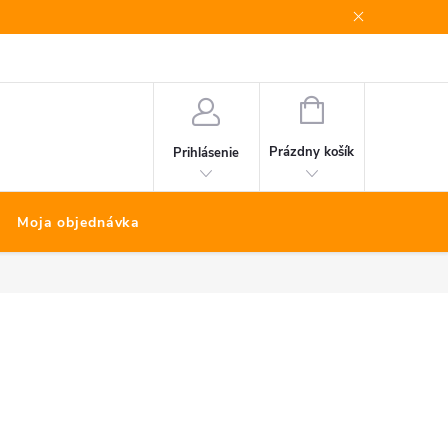
Bonus program
Kontakty
Nákup na splátky Quatro
NÁKUPNÝ
KOŠÍK
Prázdny košík
Prihlásenie
Moja objednávka