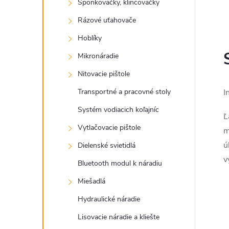
Sponkovačky, klincovačky
Rázové uťahovače
Hoblíky
Mikronáradie
l
Nitovacie pištole
I
Transportné a pracovné stoly
Systém vodiacich koľajníc
Ľ
Vytlačovacie pištole
m
ú
Dielenské svietidlá
v
Bluetooth modul k náradiu
i
Miešadlá
Hydraulické náradie
Lisovacie náradie a kliešte