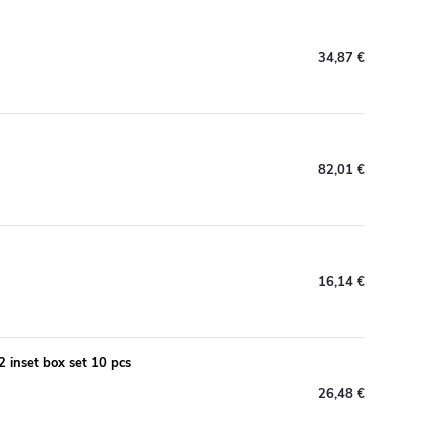
34,87 €
82,01 €
16,14 €
 inset box set 10 pcs
26,48 €