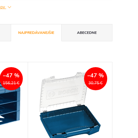
ktov
NAJPREDÁVANEJŠIE
ABECEDNE
–47 %
–47 %
156,21 €
30,75 €