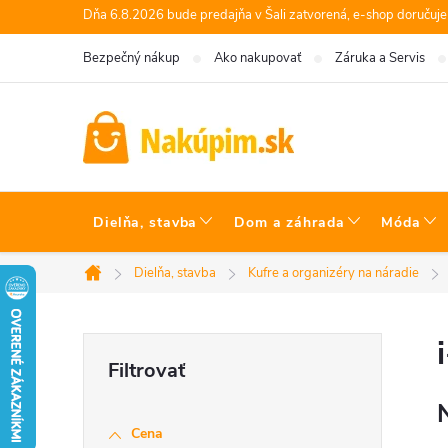
Prejsť
Dňa 6.8.2026 bude predajňa v Šali zatvorená, e-shop doručuj
na
Bezpečný nákup
Ako nakupovať
Záruka a Servis
obsah
Dielňa, stavba
Dom a záhrada
Móda
Dielňa, stavba
Kufre a organizéry na náradie
Domov
B
o
Cena