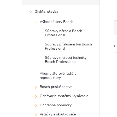
Dielňa, stavba
Výhodné sety Bosch
Súpravy náradia Bosch
Professional
Súpravy príslušenstva Bosch
6
Professional
Súpravy meracej techniky
Bosch Professional
Akumulátorové rádiá a
reproduktory
Bosch príslušenstvo
i
i
Odsávacie systémy, vysávanie
Ochranné pomôcky
Vŕtačky a skrutkovače