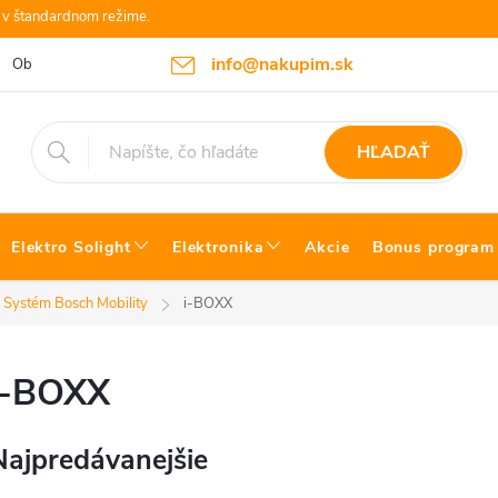
e v štandardnom režime.
info@nakupim.sk
Obchodné podmienky
Platby a Doprava
Blog Bosch náradie
HĽADAŤ
Elektro Solight
Elektronika
Akcie
Bonus program
Systém Bosch Mobility
i-BOXX
i-BOXX
Najpredávanejšie