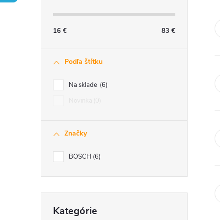
č
n
16
€
83
€
ý
Podľa štítku
p
Na sklade
6
a
Novinka
0
n
Značky
e
BOSCH
6
l
Preskočiť
Kategórie
kategórie