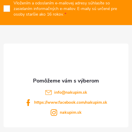
v
Vložením a odoslaním e-mailovej adresy súhlasíte so
p
zasielaním informačných e-mailov. E-maily sú určené pre
osoby staršie ako 16 rokov.
ý
ä
p
t
i
s
i
u
e
info
@
nakupim.sk
https://www.facebook.com/nakupim.sk
nakupim.sk