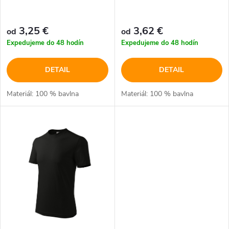
r
r
o
3,25 €
3,62 €
od
od
o
Expedujeme do 48 hodín
Expedujeme do 48 hodín
d
d
DETAIL
DETAIL
u
u
Materiál: 100 % bavlna
Materiál: 100 % bavlna
k
k
t
t
o
o
v
v