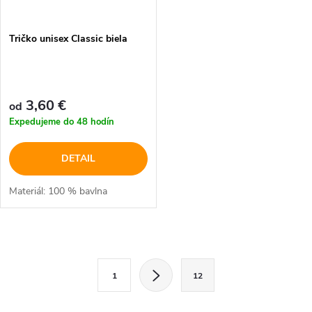
Tričko unisex Classic biela
3,60 €
od
Expedujeme do 48 hodín
DETAIL
Materiál: 100 % bavlna
O
S
v
1
12
t
l
r