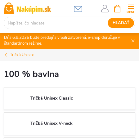
Prejsť
NÁKUPN
KOŠÍK
na
obsah
HĽADAŤ
Dňa 6.8.2026 bude predajňa v Šali zatvorená, e-shop doručuje v
štandardnom režime.
Tričká Unisex
100 % bavlna
Tričká Unisex Classic
Tričká Unisex V-neck