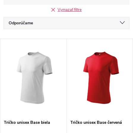
Vymazať filtre
R
Odporúčame
a
Najlacnejšie
V
Najdrahšie
d
ý
Najpredávanejšie
e
p
Abecedne
n
i
i
s
e
p
Tričko unisex Base biela
Tričko unisex Base červená
p