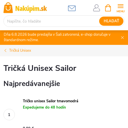
Prejsť
NÁKUPN
KOŠÍK
na
obsah
HĽADAŤ
Dňa 6.8.2026 bude predajňa v Šali zatvorená, e-shop doručuje v
štandardnom režime.
Tričká Unisex
Tričká Unisex Sailor
Najpredávanejšie
Tričko unisex Sailor tmavomodrá
Expedujeme do 48 hodín