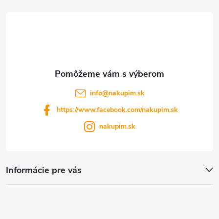
t
ý
p
i
i
e
s
u
info
@
nakupim.sk
https://www.facebook.com/nakupim.sk
nakupim.sk
Informácie pre vás