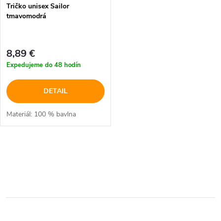
p
Tričko unisex Sailor
p
tmavomodrá
r
r
o
8,89 €
o
Expedujeme do 48 hodín
d
d
DETAIL
u
u
Materiál: 100 % bavlna
k
k
t
O
t
o
v
o
l
v
v
á