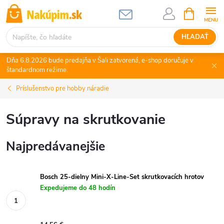
Prejsť
NÁKUPN
KOŠÍK
na
obsah
HĽADAŤ
Dňa 6.8.2026 bude predajňa v Šali zatvorená, e-shop doručuje v
štandardnom režime.
Príslušenstvo pre hobby náradie
Súpravy na skrutkovanie
Najpredávanejšie
Bosch 25-dielny Mini-X-Line-Set skrutkovacích hrotov
Expedujeme do 48 hodín