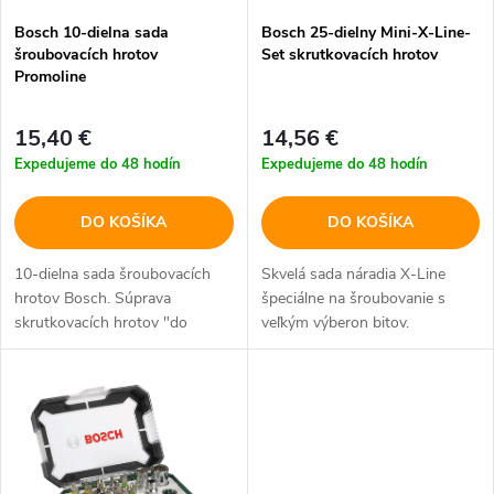
p
Bosch 10-dielna sada
Bosch 25-dielny Mini-X-Line-
p
šroubovacích hrotov
Set skrutkovacích hrotov
r
Promoline
r
o
15,40 €
14,56 €
o
Expedujeme do 48 hodín
Expedujeme do 48 hodín
d
d
DO KOŠÍKA
DO KOŠÍKA
u
u
10-dielna sada šroubovacích
Skvelá sada náradia X-Line
k
hrotov Bosch. Súprava
špeciálne na šroubovanie s
k
skrutkovacích hrotov "do
veľkým výberon bitov.
t
vačku".
t
o
o
v
v