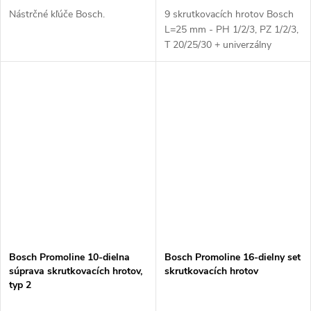
Nástrčné kľúče Bosch.
9 skrutkovacích hrotov Bosch
L=25 mm - PH 1/2/3, PZ 1/2/3,
T 20/25/30 + univerzálny
magnetický držiak.
Bosch Promoline 10-dielna
Bosch Promoline 16-dielny set
súprava skrutkovacích hrotov,
skrutkovacích hrotov
typ 2