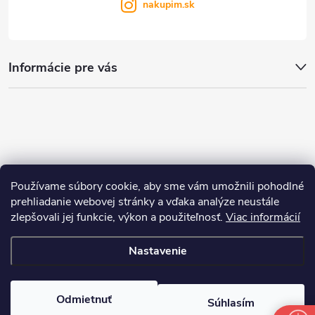
nakupim.sk
Informácie pre vás
Používame súbory cookie, aby sme vám umožnili pohodlné
prehliadanie webovej stránky a vďaka analýze neustále
zlepšovali jej funkcie, výkon a použiteľnosť.
Viac informácií
Nastavenie
Copyright 2026
nakupim.sk
. Všetky práva vyhradené.
Upraviť nastavenie
cookies
Odmietnuť
Súhlasím
Vytvoril Shoptet