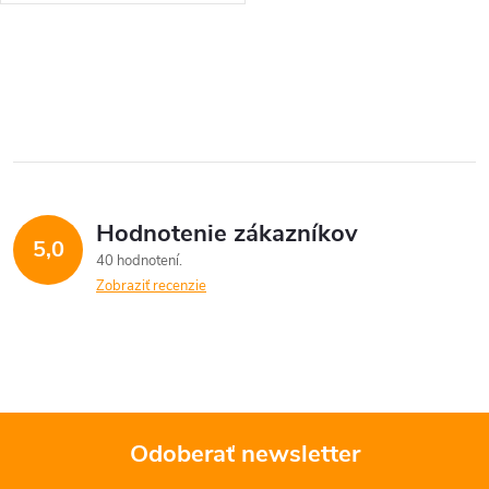
O
v
l
á
Hodnotenie zákazníkov
d
5,0
40 hodnotení
a
Zobraziť recenzie
c
i
e
Odoberať newsletter
p