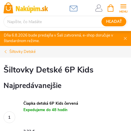
Prejsť
NÁKUPN
KOŠÍK
na
obsah
HĽADAŤ
Dňa 6.8.2026 bude predajňa v Šali zatvorená, e-shop doručuje v
štandardnom režime.
Šiltovky Detské
Šiltovky Detské 6P Kids
Najpredávanejšie
Čiapka detská 6P Kids červená
Expedujeme do 48 hodín