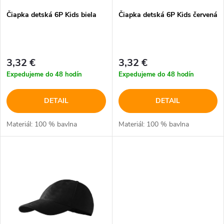
p
Čiapka detská 6P Kids biela
Čiapka detská 6P Kids červená
p
r
r
o
3,32 €
3,32 €
o
Expedujeme do 48 hodín
Expedujeme do 48 hodín
d
d
DETAIL
DETAIL
u
u
Materiál: 100 % bavlna
Materiál: 100 % bavlna
k
k
t
t
o
o
v
v