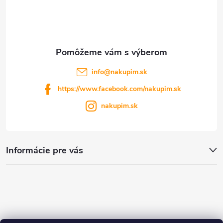
p
i
i
e
s
u
info
@
nakupim.sk
https://www.facebook.com/nakupim.sk
nakupim.sk
Informácie pre vás