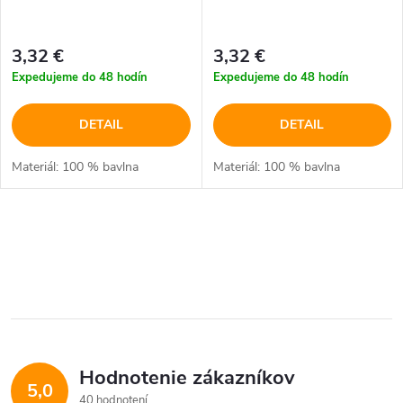
3,32 €
3,32 €
Expedujeme do 48 hodín
Expedujeme do 48 hodín
DETAIL
DETAIL
Materiál: 100 % bavlna
Materiál: 100 % bavlna
O
v
l
á
Hodnotenie zákazníkov
d
5,0
40 hodnotení