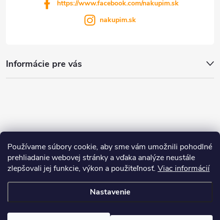
https://www.facebook.com/nakupim.sk
nakupim.sk
Informácie pre vás
Používame súbory cookie, aby sme vám umožnili pohodlné
prehliadanie webovej stránky a vďaka analýze neustále
zlepšovali jej funkcie, výkon a použiteľnosť.
Viac informácií
Nastavenie
Copyright 2026
nakupim.sk
. Všetky práva vyhradené.
Upraviť nastavenie
cookies