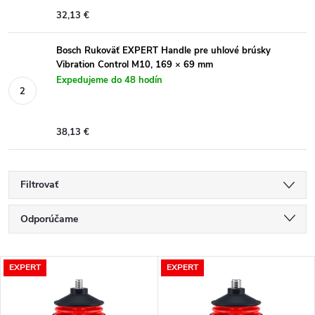
32,13 €
Bosch Rukoväť EXPERT Handle pre uhlové brúsky
Vibration Control M10, 169 × 69 mm
Expedujeme do 48 hodín
38,13 €
Filtrovať
R
Odporúčame
a
Najlacnejšie
V
EXPERT
EXPERT
Najdrahšie
d
ý
Najpredávanejšie