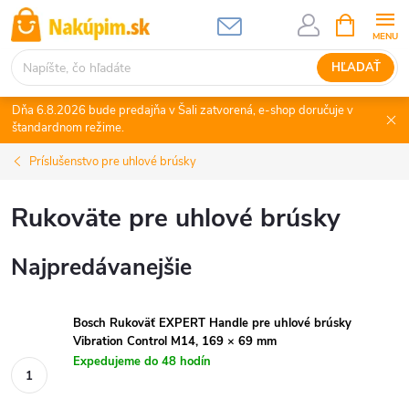
Prejsť
NÁKUPN
KOŠÍK
na
obsah
HĽADAŤ
Dňa 6.8.2026 bude predajňa v Šali zatvorená, e-shop doručuje v
štandardnom režime.
Príslušenstvo pre uhlové brúsky
Rukoväte pre uhlové brúsky
Najpredávanejšie
Bosch Rukoväť EXPERT Handle pre uhlové brúsky
Vibration Control M14, 169 × 69 mm
Expedujeme do 48 hodín