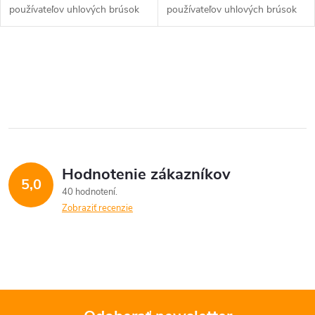
k
používateľov uhlových brúsok
používateľov uhlových brúsok
t
t
o
O
o
v
v
v
l
á
Hodnotenie zákazníkov
d
5,0
40 hodnotení
a
Zobraziť recenzie
c
i
e