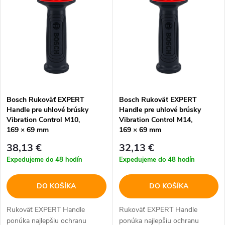
e
p
Abecedne
n
i
i
s
e
p
Bosch Rukoväť EXPERT
Bosch Rukoväť EXPERT
p
Handle pre uhlové brúsky
Handle pre uhlové brúsky
r
Vibration Control M10,
Vibration Control M14,
r
169 × 69 mm
169 × 69 mm
o
38,13 €
32,13 €
o
Expedujeme do 48 hodín
Expedujeme do 48 hodín
d
d
DO KOŠÍKA
DO KOŠÍKA
u
u
Rukoväť EXPERT Handle
Rukoväť EXPERT Handle
k
ponúka najlepšiu ochranu
ponúka najlepšiu ochranu