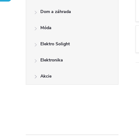
č
Dom a záhrada
n
Móda
ý
p
Elektro Solight
a
Elektronika
n
Akcie
e
l