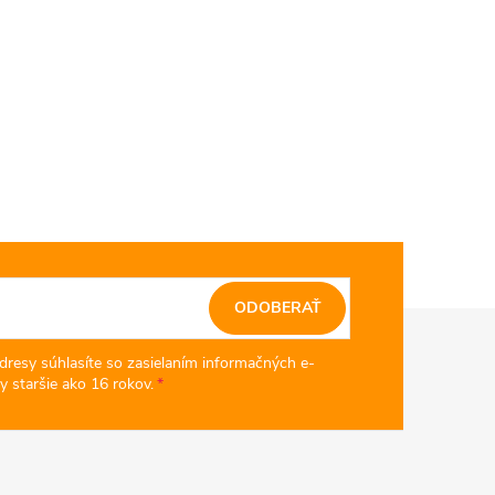
ODOBERAŤ
dresy súhlasíte so zasielaním informačných e-
y staršie ako 16 rokov.