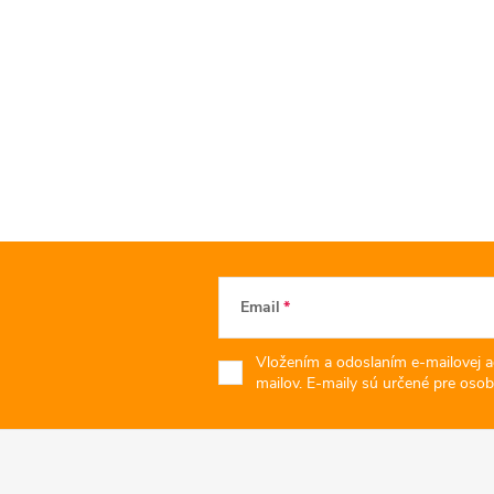
Email
Vložením a odoslaním e-mailovej a
mailov. E-maily sú určené pre osob