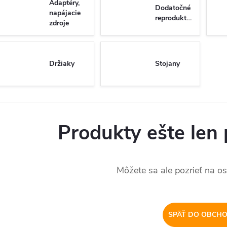
Adaptéry,
Dodatočné
napájacie
reproduktory
zdroje
Držiaky
Stojany
Produkty ešte len 
Môžete sa ale pozrieť na os
SPÄŤ DO OBCH