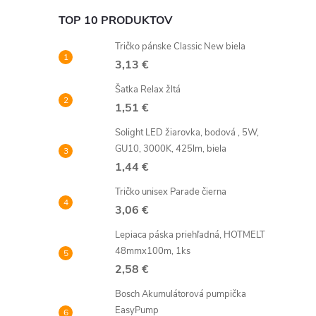
TOP 10 PRODUKTOV
Tričko pánske Classic New biela
3,13 €
Šatka Relax žltá
1,51 €
Solight LED žiarovka, bodová , 5W,
GU10, 3000K, 425lm, biela
1,44 €
Tričko unisex Parade čierna
3,06 €
Lepiaca páska priehľadná, HOTMELT
48mmx100m, 1ks
2,58 €
Bosch Akumulátorová pumpička
EasyPump