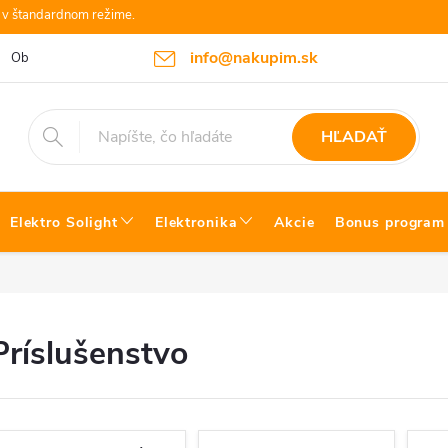
e v štandardnom režime.
info@nakupim.sk
Obchodné podmienky
Platby a Doprava
Blog Bosch náradie
HĽADAŤ
Elektro Solight
Elektronika
Akcie
Bonus program
Príslušenstvo