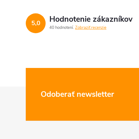
Hodnotenie zákazníkov
5,0
40 hodnotení
Zobraziť recenzie
Z
Odoberať newsletter
á
p