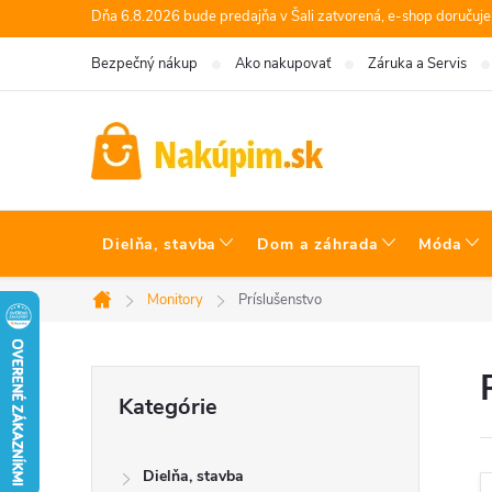
Prejsť
Dňa 6.8.2026 bude predajňa v Šali zatvorená, e-shop doručuj
na
Bezpečný nákup
Ako nakupovať
Záruka a Servis
obsah
Dielňa, stavba
Dom a záhrada
Móda
Monitory
Príslušenstvo
Domov
B
Preskočiť
Kategórie
kategórie
o
Dielňa, stavba