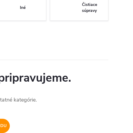
Čistiace
Iné
súpravy
pripravujeme.
tatné kategórie.
ODU