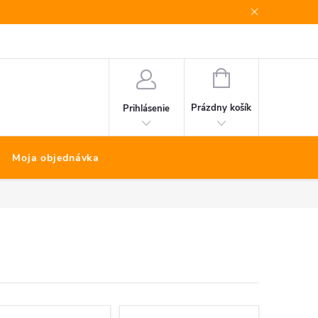
Bonus program
Kontakty
Nákup na splátky Quatro
NÁKUPNÝ
KOŠÍK
Prázdny košík
Prihlásenie
Moja objednávka