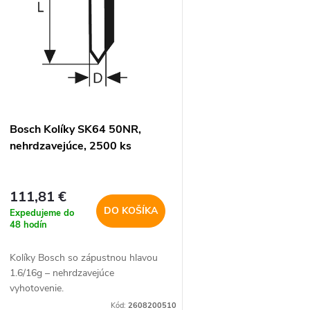
e
s
p
p
r
r
Bosch Kolíky SK64 50NR,
o
nehrdzavejúce, 2500 ks
o
d
d
111,81 €
u
DO KOŠÍKA
Expedujeme do
u
48 hodín
k
Kolíky Bosch so zápustnou hlavou
k
1.6/16g – nehrdzavejúce
t
vyhotovenie.
t
Kód:
2608200510