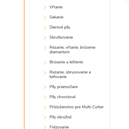
Vŕtanie
Sekanie
Dierové píly
Skrutkovanie
l
Rezanie, vŕtanie, brúsenie
diamantom
Brúsenie a leštenie
Rezanie, obrusovanie a
kefovanie
Píly priamočiare
Píly chvostové
i
Príslušenstvo pre Multi-Cutter
Píly okružné
Frézovanie