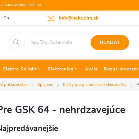
e v štandardnom režime.
info@nakupim.sk
Obchodné podmienky
Platby a Doprava
Blog Bosch náradie
HĽADAŤ
Elektro Solight
Elektronika
Akcie
Bonus program
é príslušenstvo
Spájanie
Kolíky pre pneumatické klincovačky
P
Pre GSK 64 - nehrdzavejúce
Najpredávanejšie