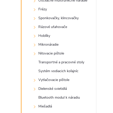
Oscilačné multifunkčné náradie
Frézy
Sponkovačky, klincovačky
Rázové uťahovače
Hoblíky
Mikronáradie
Nitovacie pištole
Transportné a pracovné stoly
Systém vodiacich koľajníc
Vytlačovacie pištole
Dielenské svietidlá
Bluetooth modul k náradiu
Miešadlá