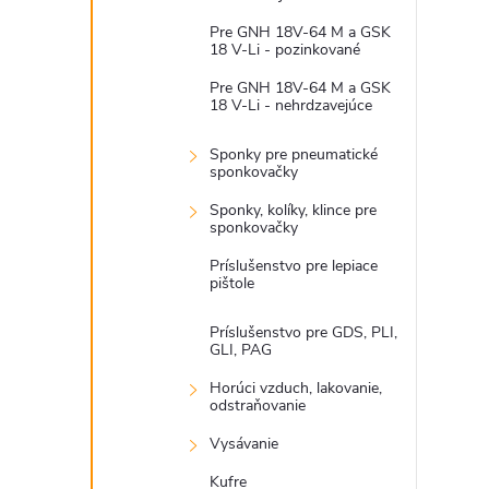
Pre GNH 18V-64 M a GSK
18 V-Li - pozinkované
Pre GNH 18V-64 M a GSK
18 V-Li - nehrdzavejúce
Sponky pre pneumatické
sponkovačky
Sponky, kolíky, klince pre
sponkovačky
Príslušenstvo pre lepiace
pištole
Príslušenstvo pre GDS, PLI,
GLI, PAG
Horúci vzduch, lakovanie,
odstraňovanie
Vysávanie
Kufre