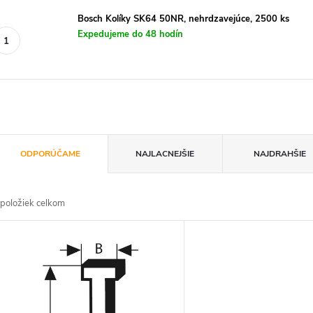
Bosch Kolíky SK64 50NR, nehrdzavejúce, 2500 ks
Expedujeme do 48 hodín
R
ODPORÚČAME
NAJLACNEJŠIE
NAJDRAHŠIE
a
položiek celkom
d
V
e
ý
n
p