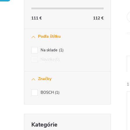
č
n
111
€
112
€
ý
Podľa štítku
p
Na sklade
1
a
Novinka
0
n
Značky
e
1
BOSCH
1
l
Preskočiť
Kategórie
kategórie