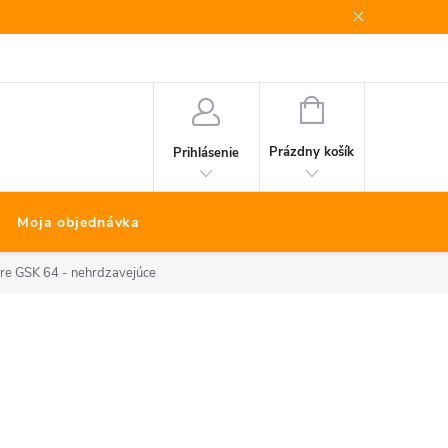
Bonus program
Kontakty
Nákup na splátky Quatro
NÁKUPNÝ
KOŠÍK
Prázdny košík
Prihlásenie
Moja objednávka
re GSK 64 - nehrdzavejúce