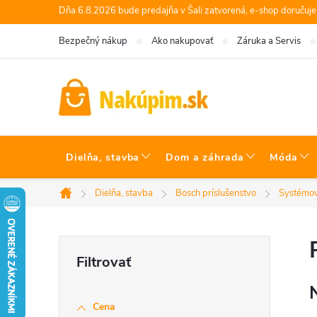
Prejsť
Dňa 6.8.2026 bude predajňa v Šali zatvorená, e-shop doručuj
na
Bezpečný nákup
Ako nakupovať
Záruka a Servis
obsah
Dielňa, stavba
Dom a záhrada
Móda
Dielňa, stavba
Bosch príslušenstvo
Systémov
Domov
B
o
Cena