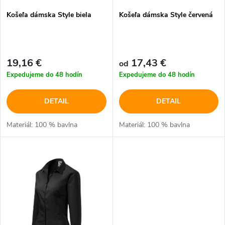
p
Košeľa dámska Style biela
Košeľa dámska Style červená
p
r
r
o
19,16 €
17,43 €
od
o
Expedujeme do 48 hodín
Expedujeme do 48 hodín
d
d
DETAIL
DETAIL
u
u
Materiál: 100 % bavlna
Materiál: 100 % bavlna
k
k
t
t
o
o
v
v