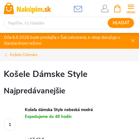
Prejsť
NÁKUPN
KOŠÍK
na
obsah
HĽADAŤ
Dňa 6.8.2026 bude predajňa v Šali zatvorená, e-shop doručuje v
štandardnom režime.
Košele Dámske
Košele Dámske Style
Najpredávanejšie
Košeľa dámska Style nebeská modrá
Expedujeme do 48 hodín