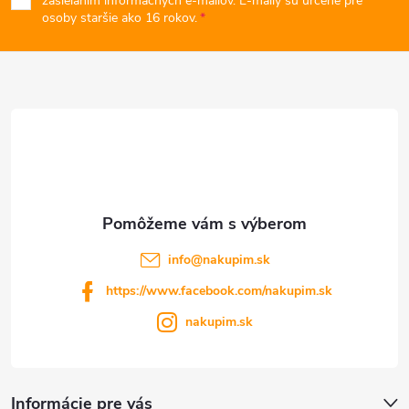
p
zasielaním informačných e-mailov. E-maily sú určené pre
osoby staršie ako 16 rokov.
y
ä
v
t
ý
p
i
i
e
s
u
info
@
nakupim.sk
https://www.facebook.com/nakupim.sk
nakupim.sk
Informácie pre vás