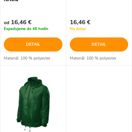
r
r
o
16,46 €
16,46 €
od
o
Expedujeme do 48 hodín
Na dotaz
d
d
DETAIL
DETAIL
u
u
Materiál: 100 % polyester
Materiál: 100 % polyester
k
k
t
t
o
o
v
v