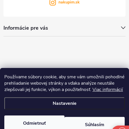
nakupim.sk
Informácie pre vás
Používame súbory cookie, aby sme vám umožnili pohodlné
prehliadanie webovej stránky a vďaka analýze neustále
zlepšovali jej funkcie, výkon a použiteľnosť.
Viac informácií
Nastavenie
Copyright 2026
nakupim.sk
. Všetky práva vyhradené.
Upraviť nastavenie
cookies
Odmietnuť
Súhlasím
Vytvoril Shoptet