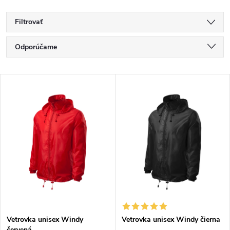
Filtrovať
R
Odporúčame
a
Najlacnejšie
V
Najdrahšie
d
ý
Najpredávanejšie
e
p
Abecedne
n
i
i
s
e
p
Vetrovka unisex Windy
Vetrovka unisex Windy čierna
p
červená