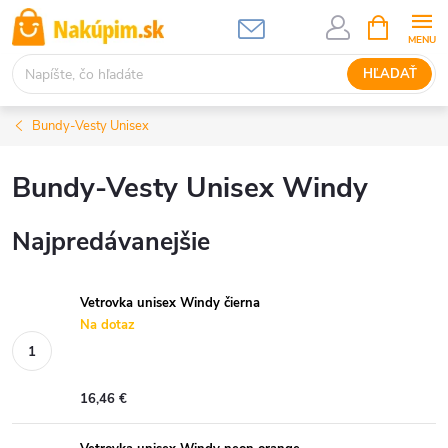
Prejsť
NÁKUPN
KOŠÍK
na
obsah
HĽADAŤ
Bundy-Vesty Unisex
Bundy-Vesty Unisex Windy
Najpredávanejšie
Vetrovka unisex Windy čierna
Na dotaz
16,46 €