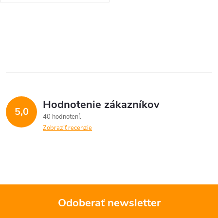
O
v
l
á
Hodnotenie zákazníkov
d
5,0
40 hodnotení
a
Zobraziť recenzie
c
i
e
Odoberať newsletter
p