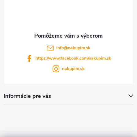
p
i
i
e
s
u
info
@
nakupim.sk
https://www.facebook.com/nakupim.sk
nakupim.sk
Informácie pre vás