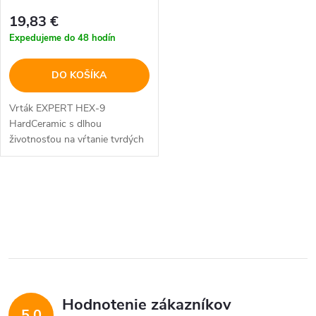
r
o
19,83 €
o
Expedujeme do 48 hodín
d
d
DO KOŠÍKA
u
u
Vrták EXPERT HEX-9
k
HardCeramic s dlhou
k
životnosťou na vŕtanie tvrdých
t
dlaždíc.
t
o
O
o
v
v
v
l
á
Hodnotenie zákazníkov
d
5,0