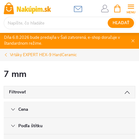
Prejsť
NÁKUPN
KOŠÍK
na
obsah
HĽADAŤ
Dňa 6.8.2026 bude predajňa v Šali zatvorená, e-shop doručuje v
štandardnom režime.
Vrtáky EXPERT HEX-9 HardCeramic
7 mm
Filtrovať
Cena
Podľa štítku