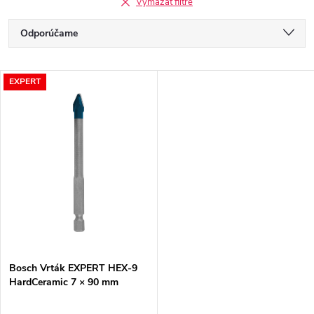
Vymazať filtre
R
Odporúčame
a
Najlacnejšie
V
EXPERT
Najdrahšie
d
ý
Najpredávanejšie
e
p
Abecedne
n
i
i
s
e
p
Bosch Vrták EXPERT HEX-9
p
HardCeramic 7 × 90 mm
r