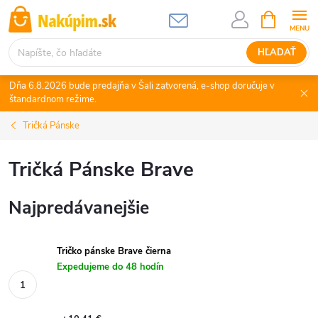
Prejsť
NÁKUPN
KOŠÍK
na
obsah
HĽADAŤ
Dňa 6.8.2026 bude predajňa v Šali zatvorená, e-shop doručuje v
štandardnom režime.
Tričká Pánske
Tričká Pánske Brave
Najpredávanejšie
Tričko pánske Brave čierna
Expedujeme do 48 hodín