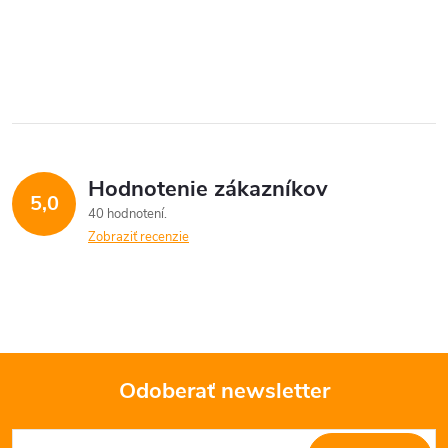
O
v
l
á
Hodnotenie zákazníkov
d
5,0
40 hodnotení
a
Zobraziť recenzie
c
i
e
Odoberať newsletter
p
Z
r