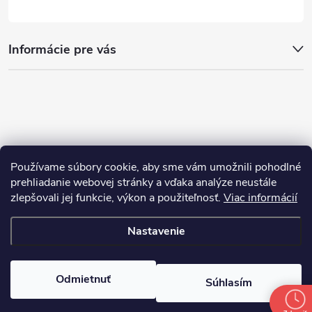
Informácie pre vás
Používame súbory cookie, aby sme vám umožnili pohodlné
prehliadanie webovej stránky a vďaka analýze neustále
zlepšovali jej funkcie, výkon a použiteľnosť.
Viac informácií
Nastavenie
Copyright 2026
nakupim.sk
. Všetky práva vyhradené.
Upraviť nastavenie
cookies
Odmietnuť
Súhlasím
Vytvoril Shoptet