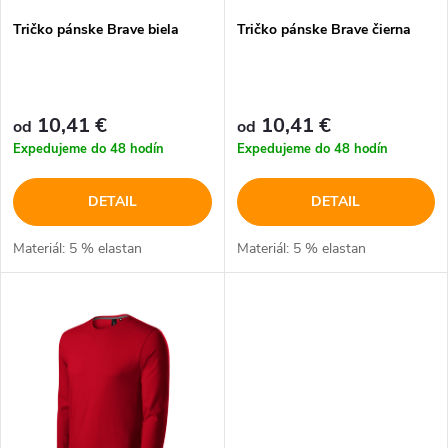
p
Tričko pánske Brave biela
Tričko pánske Brave čierna
p
r
r
o
10,41 €
10,41 €
od
od
o
Expedujeme do 48 hodín
Expedujeme do 48 hodín
d
d
DETAIL
DETAIL
u
u
Materiál: 5 % elastan
Materiál: 5 % elastan
k
k
t
t
o
o
v
v