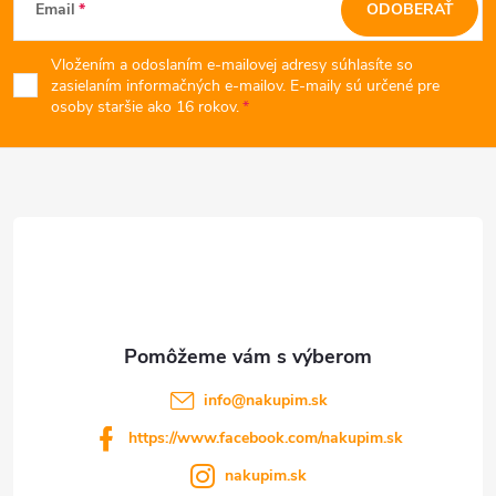
Email
ODOBERAŤ
v
á
k
Vložením a odoslaním e-mailovej adresy súhlasíte so
p
zasielaním informačných e-mailov. E-maily sú určené pre
osoby staršie ako 16 rokov.
y
ä
v
t
ý
p
i
i
e
s
u
info
@
nakupim.sk
https://www.facebook.com/nakupim.sk
nakupim.sk