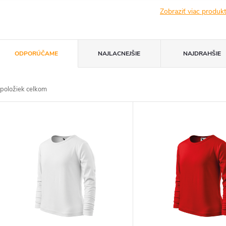
Zobraziť viac produ
R
ODPORÚČAME
NAJLACNEJŠIE
NAJDRAHŠIE
a
položiek celkom
d
V
e
ý
n
p
e
s