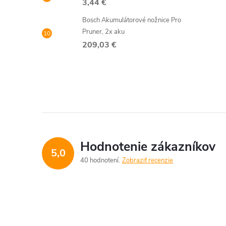
3,44 €
Bosch Akumulátorové nožnice Pro
r
Pruner, 2x aku
209,03 €
Hodnotenie zákazníkov
5,0
40 hodnotení
Zobraziť recenzie
i