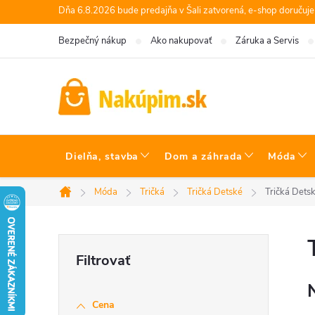
Prejsť
Dňa 6.8.2026 bude predajňa v Šali zatvorená, e-shop doručuj
na
Bezpečný nákup
Ako nakupovať
Záruka a Servis
obsah
Dielňa, stavba
Dom a záhrada
Móda
Móda
Tričká
Tričká Detské
Tričká Detsk
Domov
B
o
Cena