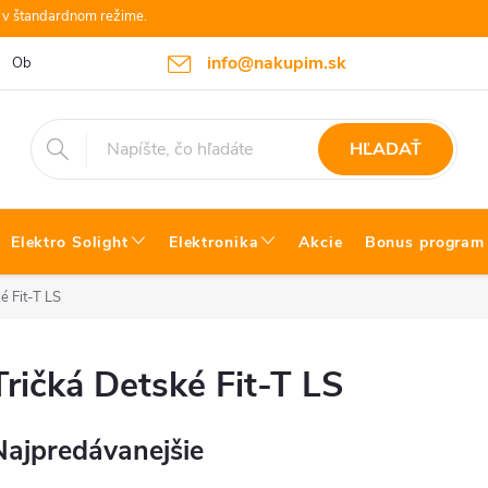
e v štandardnom režime.
info@nakupim.sk
Obchodné podmienky
Platby a Doprava
Blog Bosch náradie
HĽADAŤ
Elektro Solight
Elektronika
Akcie
Bonus program
é Fit-T LS
Tričká Detské Fit-T LS
Najpredávanejšie