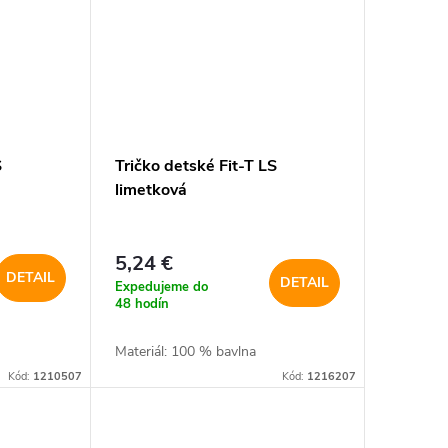
S
Tričko detské Fit-T LS
limetková
5,24 €
DETAIL
DETAIL
Expedujeme do
48 hodín
Materiál: 100 % bavlna
Kód:
1210507
Kód:
1216207