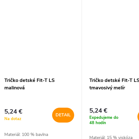
Tričko detské Fit-T LS
Tričko detské Fit-T L
malinová
tmavosivý melír
5,24 €
5,24 €
DETAIL
Expedujeme do
Na dotaz
48 hodín
Materiál: 100 % bavlna
Materiál: 15 % viskóza