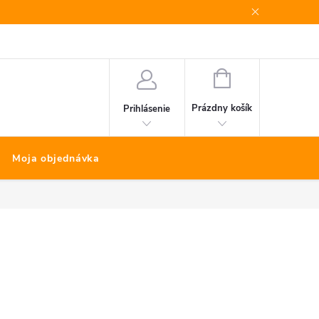
Bonus program
Kontakty
Nákup na splátky Quatro
NÁKUPNÝ
KOŠÍK
Prázdny košík
Prihlásenie
Moja objednávka