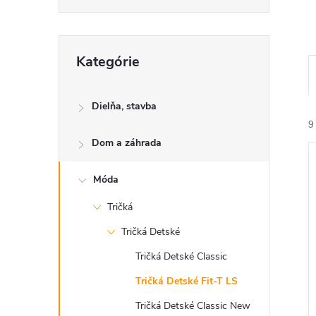
Preskočiť
Kategórie
kategórie
Dielňa, stavba
9
Dom a záhrada
Móda
Tričká
Tričká Detské
i
i
Tričká Detské Classic
Tričká Detské Fit-T LS
Tričká Detské Classic New