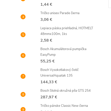
1,44 €
Tričko unisex Parade čierna
3,06 €
Lepiaca páska priehľadná, HOTMELT
48mmx100m, 1ks
2,58 €
l
Bosch Akumulátorová pumpička
EasyPump
55,25 €
Bosch Vysokotlakový čistič
UniversalAquatak 135
144,33 €
Bosch Stolná okružná píla GTS 254
i
287,97 €
Tričko pánske Classic New čierna