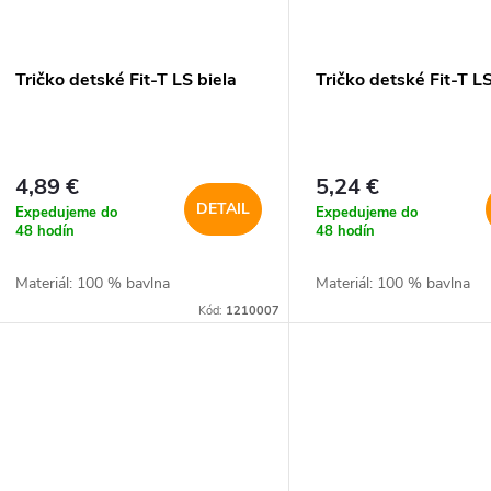
p
p
r
r
Tričko detské Fit-T LS biela
Tričko detské Fit-T L
o
o
d
d
4,89 €
5,24 €
u
DETAIL
Expedujeme do
Expedujeme do
u
48 hodín
48 hodín
k
Materiál: 100 % bavlna
Materiál: 100 % bavlna
k
Kód:
1210007
t
t
o
o
v
v