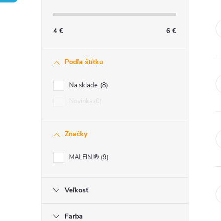
č
n
4
€
6
€
ý
Podľa štítku
p
Na sklade
8
a
Novinka
0
n
Značky
e
MALFINI®
9
l
Veľkosť
Farba