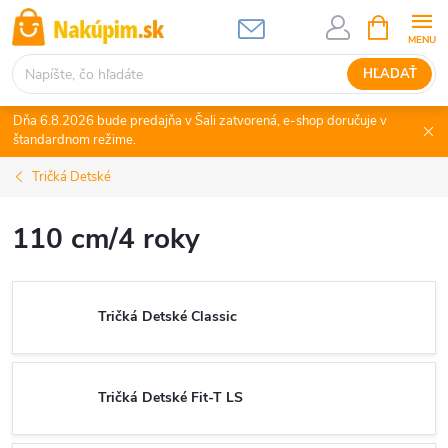
Prejsť
NÁKUPN
KOŠÍK
na
obsah
HĽADAŤ
Dňa 6.8.2026 bude predajňa v Šali zatvorená, e-shop doručuje v
štandardnom režime.
Tričká Detské
110 cm/4 roky
Tričká Detské Classic
Tričká Detské Fit-T LS