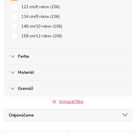
122 cm/6 rokov
106
134 cm/8 rokov
106
146 cm/10 rokov
106
158 cm/12 rokov
106
Farba
Materiál
Gramáž
Vymazať filtre
R
Odporúčame
a
Najlacnejšie