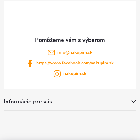
s
i
u
e
info
@
nakupim.sk
https://www.facebook.com/nakupim.sk
nakupim.sk
Informácie pre vás