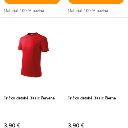
u
u
Materiál: 100 % bavlna
Materiál: 100 % bavlna
k
k
t
t
o
o
v
v
Tričko detské Basic červená
Tričko detské Basic čierna
3,90 €
3,90 €