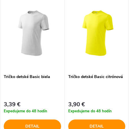
V
Najdrahšie
d
ý
Najpredávanejšie
e
p
Abecedne
n
i
i
s
e
p
Tričko detské Basic biela
Tričko detské Basic citrónová
p
r
r
o
3,39 €
3,90 €
o
Expedujeme do 48 hodín
Expedujeme do 48 hodín
d
d
DETAIL
DETAIL