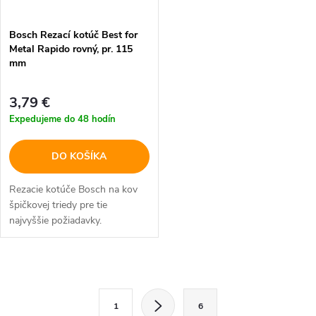
Bosch Rezací kotúč Best for
Metal Rapido rovný, pr. 115
mm
3,79 €
Expedujeme do 48 hodín
DO KOŠÍKA
Rezacie kotúče Bosch na kov
špičkovej triedy pre tie
najvyššie požiadavky.
O
S
v
1
6