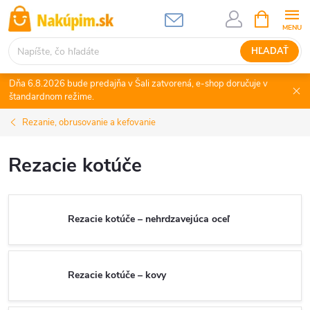
Prejsť
NÁKUPN
KOŠÍK
na
obsah
HĽADAŤ
Dňa 6.8.2026 bude predajňa v Šali zatvorená, e-shop doručuje v
štandardnom režime.
Rezanie, obrusovanie a kefovanie
Rezacie kotúče
Rezacie kotúče – nehrdzavejúca oceľ
Rezacie kotúče – kovy