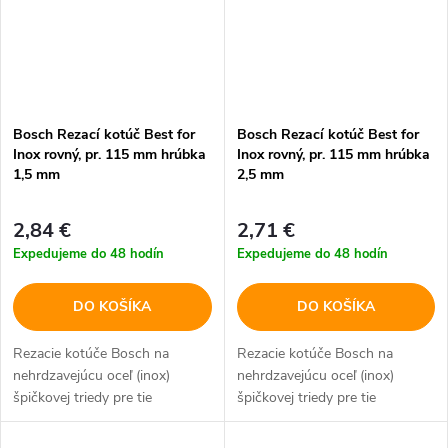
Bosch Rezací kotúč Best for
Bosch Rezací kotúč Best for
Inox rovný, pr. 115 mm hrúbka
Inox rovný, pr. 115 mm hrúbka
1,5 mm
2,5 mm
2,84 €
2,71 €
Expedujeme do 48 hodín
Expedujeme do 48 hodín
DO KOŠÍKA
DO KOŠÍKA
Rezacie kotúče Bosch na
Rezacie kotúče Bosch na
nehrdzavejúcu oceľ (inox)
nehrdzavejúcu oceľ (inox)
špičkovej triedy pre tie
špičkovej triedy pre tie
najvyššie požiadavky.
najvyššie požiadavky.