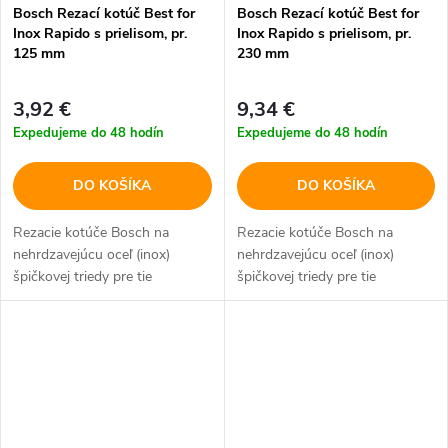
Bosch Rezací kotúč Best for
Bosch Rezací kotúč Best for
Inox Rapido s prielisom, pr.
Inox Rapido s prielisom, pr.
125 mm
230 mm
3,92 €
9,34 €
Expedujeme do 48 hodín
Expedujeme do 48 hodín
DO KOŠÍKA
DO KOŠÍKA
Rezacie kotúče Bosch na
Rezacie kotúče Bosch na
nehrdzavejúcu oceľ (inox)
nehrdzavejúcu oceľ (inox)
špičkovej triedy pre tie
špičkovej triedy pre tie
najvyššie požiadavky.
najvyššie požiadavky.