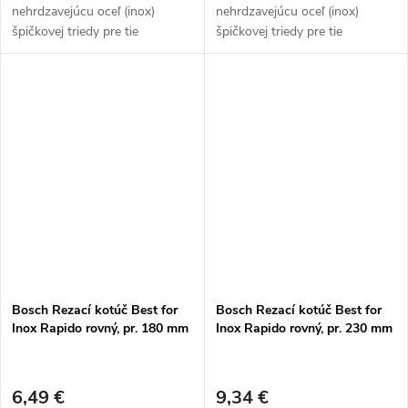
nehrdzavejúcu oceľ (inox)
nehrdzavejúcu oceľ (inox)
špičkovej triedy pre tie
špičkovej triedy pre tie
najvyššie požiadavky.
najvyššie požiadavky.
Bosch Rezací kotúč Best for
Bosch Rezací kotúč Best for
Inox Rapido rovný, pr. 180 mm
Inox Rapido rovný, pr. 230 mm
6,49 €
9,34 €