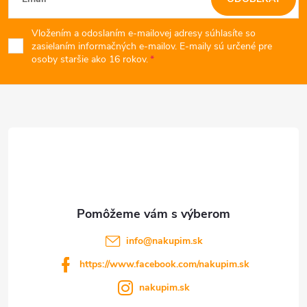
y
á
v
Vložením a odoslaním e-mailovej adresy súhlasíte so
p
zasielaním informačných e-mailov. E-maily sú určené pre
osoby staršie ako 16 rokov.
ý
ä
p
t
i
s
i
u
e
info
@
nakupim.sk
https://www.facebook.com/nakupim.sk
nakupim.sk