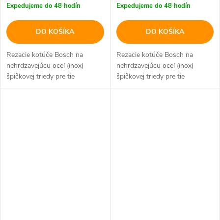
Expedujeme do 48 hodín
Expedujeme do 48 hodín
DO KOŠÍKA
DO KOŠÍKA
Rezacie kotúče Bosch na
Rezacie kotúče Bosch na
nehrdzavejúcu oceľ (inox)
nehrdzavejúcu oceľ (inox)
špičkovej triedy pre tie
špičkovej triedy pre tie
najvyššie požiadavky.
najvyššie požiadavky.