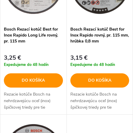
i
s
e
p
Bosch Rezací kotúč Best for
Bosch Rezací kotúč Best for
p
Inox Rapido Long Life rovný,
Inox Rapido rovný, pr. 115 mm,
r
pr. 115 mm
hrúbka 0,8 mm
r
o
3,25 €
3,15 €
o
Expedujeme do 48 hodín
Expedujeme do 48 hodín
d
d
DO KOŠÍKA
DO KOŠÍKA
u
u
Rezacie kotúče Bosch na
Rezacie kotúče Bosch na
k
nehrdzavejúcu oceľ (inox)
nehrdzavejúcu oceľ (inox)
k
špičkovej triedy pre tie
špičkovej triedy pre tie
t
najvyššie požiadavky.
najvyššie požiadavky.
t
o