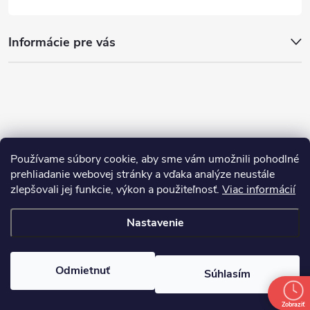
Informácie pre vás
Používame súbory cookie, aby sme vám umožnili pohodlné
prehliadanie webovej stránky a vďaka analýze neustále
zlepšovali jej funkcie, výkon a použiteľnosť.
Viac informácií
Nastavenie
Copyright 2026
nakupim.sk
. Všetky práva vyhradené.
Upraviť nastavenie
cookies
Odmietnuť
Súhlasím
Vytvoril Shoptet
Zobraziť