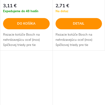
3,11 €
2,71 €
Expedujeme do 48 hodín
Na dotaz
DO KOŠÍKA
DETAIL
Rezacie kotúče Bosch na
Rezacie kotúče Bosch na
nehrdzavejúcu oceľ (inox)
nehrdzavejúcu oceľ (inox)
špičkovej triedy pre tie
špičkovej triedy pre tie
najvyššie požiadavky.
najvyššie požiadavky.