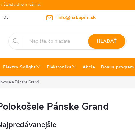
e v štandardnom režime.
info@nakupim.sk
Obchodné podmienky
Platby a Doprava
Blog Bosch náradie
HĽADAŤ
Elektro Solight
Elektronika
Akcie
Bonus program
lokošele Pánske Grand
Polokošele Pánske Grand
Najpredávanejšie