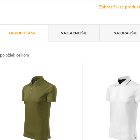
Zobraziť viac produ
R
ODPORÚČAME
NAJLACNEJŠIE
NAJDRAHŠIE
a
položiek celkom
d
V
e
ý
n
p
e
s