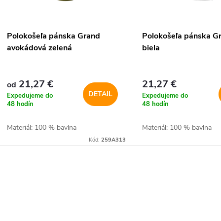
p
p
r
r
Polokošeľa pánska Grand
Polokošeľa pánska G
o
avokádová zelená
biela
o
d
d
21,27 €
21,27 €
od
u
DETAIL
Expedujeme do
Expedujeme do
u
48 hodín
48 hodín
k
Materiál: 100 % bavlna
Materiál: 100 % bavlna
k
Kód:
259A313
t
t
o
o
v
v