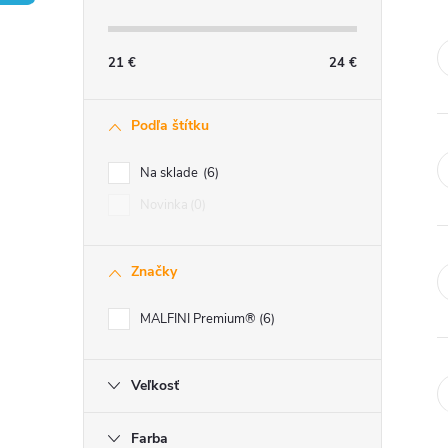
č
n
21
€
24
€
ý
Podľa štítku
p
Na sklade
6
a
Novinka
0
n
Značky
e
MALFINI Premium®
6
l
Veľkosť
Farba