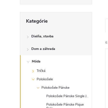
Preskočiť
Kategórie
kategórie
Dielňa, stavba
6
Dom a záhrada
Móda
Tričká
Polokošele
i
i
Polokošele Pánske
Polokošele Pánske Single J.
Polokošele Pánske Pique