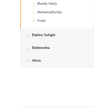
Bundy-Vesty
Nohavice/šortky
l
Froté
Elektro Solight
Elektronika
Akcie
i
r