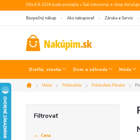
Prejsť
Dňa 6.8.2026 bude predajňa v Šali zatvorená, e-shop doručuj
na
Bezpečný nákup
Ako nakupovať
Záruka a Servis
obsah
Dielňa, stavba
Dom a záhrada
Móda
Móda
Polokošele
Polokošele Pánske
Po
Domov
B
o
Cena