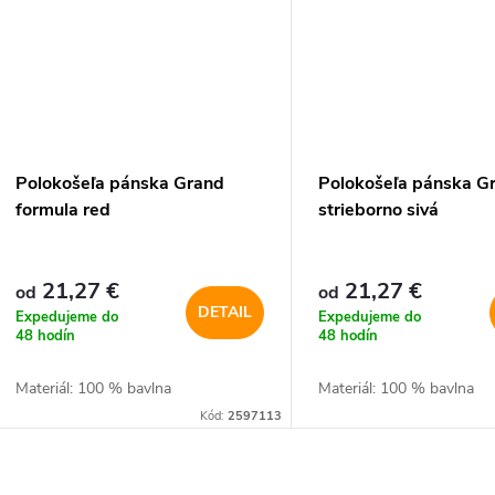
Polokošeľa pánska Grand
Polokošeľa pánska G
formula red
strieborno sivá
21,27 €
21,27 €
od
od
DETAIL
Expedujeme do
Expedujeme do
48 hodín
48 hodín
Materiál: 100 % bavlna
Materiál: 100 % bavlna
Kód:
2597113