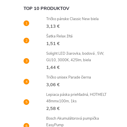
TOP 10 PRODUKTOV
Tričko pánske Classic New biela
3,13 €
Šatka Relax žltá
1,51 €
Solight LED žiarovka, bodová , 5W,
GU10, 3000K, 425lm, biela
i
1,44 €
Tričko unisex Parade čierna
3,06 €
Lepiaca páska priehľadná, HOTMELT
48mmx100m, 1ks
2,58 €
Bosch Akumulátorová pumpička
EasyPump