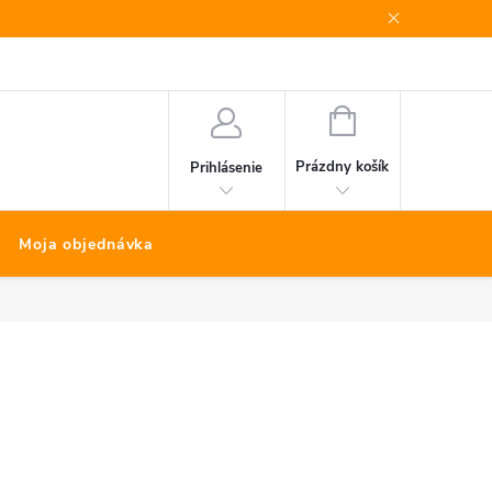
Bonus program
Kontakty
Nákup na splátky Quatro
NÁKUPNÝ
KOŠÍK
Prázdny košík
Prihlásenie
Moja objednávka