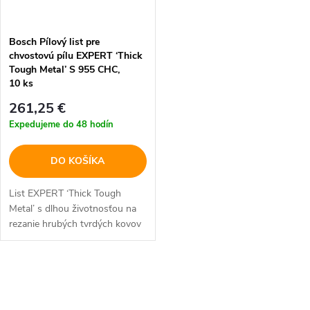
Bosch Pílový list pre
chvostovú pílu EXPERT ‘Thick
Tough Metal’ S 955 CHC,
10 ks
261,25 €
Expedujeme do 48 hodín
DO KOŠÍKA
List EXPERT ‘Thick Tough
Metal’ s dlhou životnosťou na
rezanie hrubých tvrdých kovov
O
v