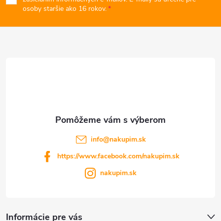
p
osoby staršie ako 16 rokov.
y
ä
v
t
ý
p
i
i
e
s
u
info
@
nakupim.sk
https://www.facebook.com/nakupim.sk
nakupim.sk
Informácie pre vás