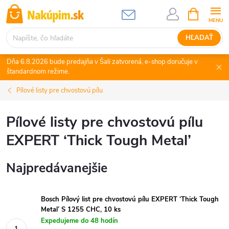
Prejsť
NÁKUPN
KOŠÍK
na
obsah
HĽADAŤ
Dňa 6.8.2026 bude predajňa v Šali zatvorená, e-shop doručuje v
štandardnom režime.
Pílové listy pre chvostovú pílu
Pílové listy pre chvostovú pílu
EXPERT ‘Thick Tough Metal’
Najpredávanejšie
Bosch Pílový list pre chvostovú pílu EXPERT ‘Thick Tough
Metal’ S 1255 CHC, 10 ks
Expedujeme do 48 hodín