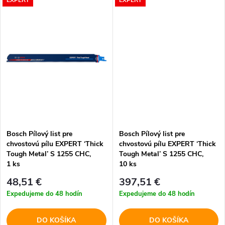
t
EXPERT
EXPERT
o
o
v
v
Bosch Pílový list pre
Bosch Pílový list pre
chvostovú pílu EXPERT ‘Thick
chvostovú pílu EXPERT ‘Thick
Tough Metal’ S 1255 CHC,
Tough Metal’ S 1255 CHC,
1 ks
10 ks
48,51 €
397,51 €
Expedujeme do 48 hodín
Expedujeme do 48 hodín
DO KOŠÍKA
DO KOŠÍKA