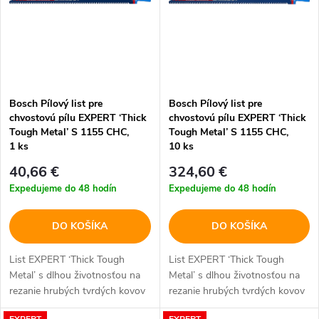
n
i
i
s
e
p
Bosch Pílový list pre
Bosch Pílový list pre
p
chvostovú pílu EXPERT ‘Thick
chvostovú pílu EXPERT ‘Thick
r
Tough Metal’ S 1155 CHC,
Tough Metal’ S 1155 CHC,
r
1 ks
10 ks
o
40,66 €
324,60 €
o
Expedujeme do 48 hodín
Expedujeme do 48 hodín
d
d
DO KOŠÍKA
DO KOŠÍKA
u
u
List EXPERT ‘Thick Tough
List EXPERT ‘Thick Tough
k
Metal’ s dlhou životnosťou na
Metal’ s dlhou životnosťou na
k
rezanie hrubých tvrdých kovov
rezanie hrubých tvrdých kovov
t