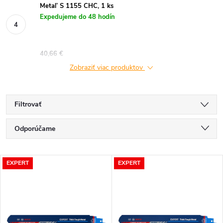
Metal’ S 1155 CHC, 1 ks
Expedujeme do 48 hodín
40,66 €
Zobraziť viac produktov
Filtrovať
R
Odporúčame
a
Najlacnejšie
V
EXPERT
EXPERT
Najdrahšie
d
ý
Najpredávanejšie
e
p
Abecedne