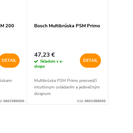
SM 200
Bosch Multibrúska PSM Primo
47,23 €
DETAIL
DETAIL
Skladom v e-
shope
úskami
Multibrúska PSM Primo presvedčí
intuitívnym ovládaním a jedinečným
dizajnom
d:
06033B6000
Kód:
06033B8000