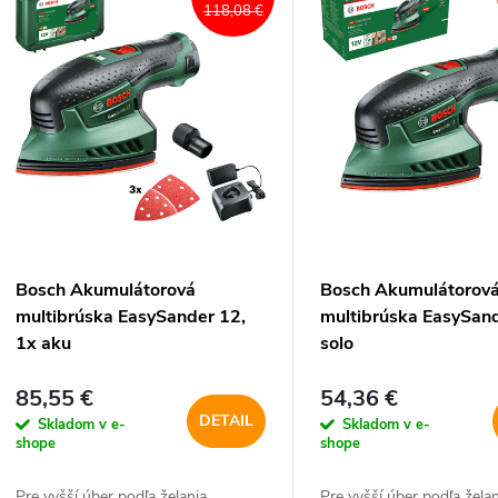
ý
118,08 €
n
p
e
s
p
p
r
r
Bosch Akumulátorová
Bosch Akumulátorov
o
multibrúska EasySander 12,
multibrúska EasySand
o
1x aku
solo
d
d
85,55 €
54,36 €
u
DETAIL
Skladom v e-
Skladom v e-
u
shope
shope
k
Pre vyšší úber podľa želania
Pre vyšší úber podľa žela