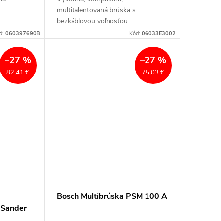
multitalentovaná brúska s
bezkáblovou voľnosťou
d:
060397690B
Kód:
06033E3002
–27 %
–27 %
82,41 €
75,03 €
á
Bosch Multibrúska PSM 100 A
lSander