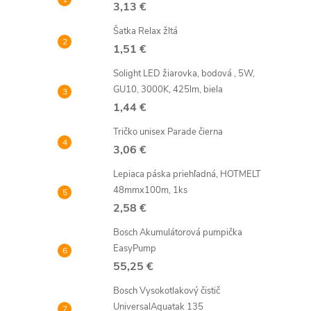
3,13 €
Šatka Relax žltá
l
1,51 €
Solight LED žiarovka, bodová , 5W,
GU10, 3000K, 425lm, biela
1,44 €
Tričko unisex Parade čierna
3,06 €
i
Lepiaca páska priehľadná, HOTMELT
48mmx100m, 1ks
2,58 €
Bosch Akumulátorová pumpička
EasyPump
r
55,25 €
Bosch Vysokotlakový čistič
UniversalAquatak 135