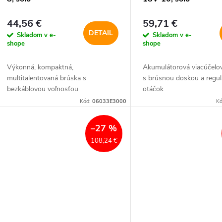
44,56 €
59,71 €
DETAIL
Skladom v e-
Skladom v e-
shope
shope
Výkonná, kompaktná,
Akumulátorová viacúčelo
multitalentovaná brúska s
s brúsnou doskou a regul
bezkáblovou voľnosťou
otáčok
Kód:
06033E3000
K
–27 %
108,24 €