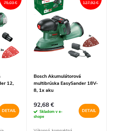
75,03 €
127,92 €
á
Bosch Akumulátorová
er 12,
multibrúska EasySander 18V-
8, 1x aku
92,68 €
DETAIL
DETAIL
Skladom v e-
shope
nia
Výkonná, kompaktná,