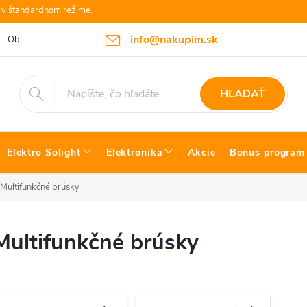
e v štandardnom režime.
info@nakupim.sk
Obchodné podmienky
Platby a Doprava
Blog Bosch náradie
HĽADAŤ
Elektro Solight
Elektronika
Akcie
Bonus program
Multifunkčné brúsky
Multifunkčné brúsky