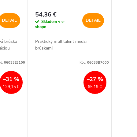
54,36 €
DETAIL
DETAIL
Skladom v e-
shope
vá brúska
Praktický multitalent medzi
áciou
brúskami
ód:
06033E3100
Kód:
06033B7000
–31 %
–27 %
129,15 €
65,19 €