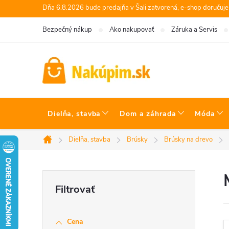
Prejsť
Dňa 6.8.2026 bude predajňa v Šali zatvorená, e-shop doručuj
na
Bezpečný nákup
Ako nakupovať
Záruka a Servis
obsah
Dielňa, stavba
Dom a záhrada
Móda
Dielňa, stavba
Brúsky
Brúsky na drevo
Domov
B
o
Cena