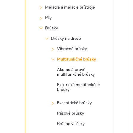
Meradlá a meracie prístroje
Píly
i
Brúsky
i
Brúsky na drevo
Vibračné brúsky
Multifunkčné brúsky
Akumulátorové
multifunkčné brúsky
Elektrické multifunkčné
brúsky
Excentrické brúsky
Pásové brúsky
Brúsne valčeky