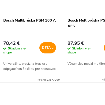
Bosch Multibrúska PSM 160 A
Bosch Multibrúska P
AES
78,42 €
87,95 €
DETAIL
Skladom v e-
Skladom v e-
shope
shope
Univerzálna, precízna brúska s
Všeumelec medzi multibr
odpájateľnou špičkou pre nadstavce
Kód:
0603377000
Kó
O