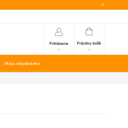
Bonus program
Kontakty
Nákup na splátky Quatro
NÁKUPNÝ
KOŠÍK
Prázdny košík
Prihlásenie
Moja objednávka