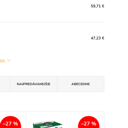
59,71 €
47,23 €
ktov
NAJPREDÁVANEJŠIE
ABECEDNE
–27 %
–27 %