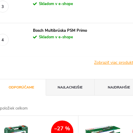
Skladom v e-shope
Bosch Multibrúska PSM Primo
Skladom v e-shope
Zobraziť viac produ
R
ODPORÚČAME
NAJLACNEJŠIE
NAJDRAHŠIE
a
položiek celkom
d
V
e
–27 %