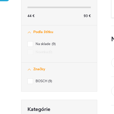
č
n
44
€
93
€
ý
Podľa štítku
p
Na sklade
9
a
Novinka
0
n
Značky
e
BOSCH
9
l
Preskočiť
Kategórie
kategórie