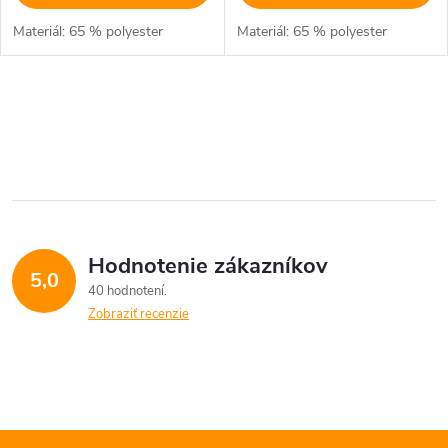
Materiál: 65 % polyester
Materiál: 65 % polyester
O
v
l
á
Hodnotenie zákazníkov
d
5,0
40 hodnotení
a
Zobraziť recenzie
c
i
e