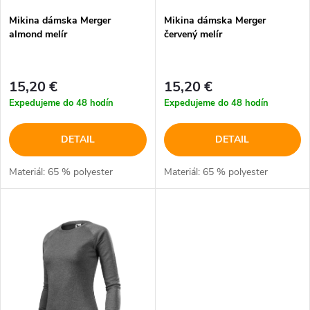
p
Mikina dámska Merger
Mikina dámska Merger
p
almond melír
červený melír
r
r
o
15,20 €
15,20 €
o
Expedujeme do 48 hodín
Expedujeme do 48 hodín
d
d
DETAIL
DETAIL
u
u
Materiál: 65 % polyester
Materiál: 65 % polyester
k
k
t
t
o
o
v
v