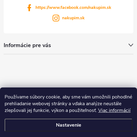
https://www.facebook.com/nakupim.sk
nakupim.sk
Informácie pre vás
Používame súbory cookie, aby sme vám umožnili pohodlné
prehliadanie webovej stránky a vďaka analýze neustále
zlepšovali jej funkcie, výkon a použiteľnosť.
Viac informácií
Nastavenie
Copyright 2026
nakupim.sk
. Všetky práva vyhradené.
Upraviť nastavenie