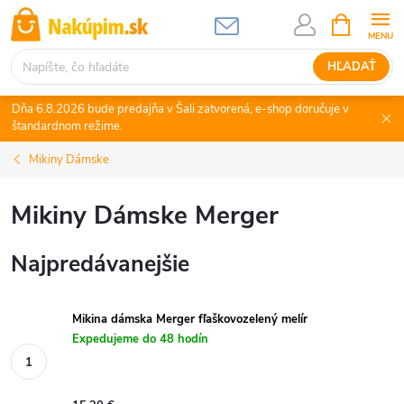
Prejsť
NÁKUPN
KOŠÍK
na
obsah
HĽADAŤ
Dňa 6.8.2026 bude predajňa v Šali zatvorená, e-shop doručuje v
štandardnom režime.
Mikiny Dámske
Mikiny Dámske Merger
Najpredávanejšie
Mikina dámska Merger fľaškovozelený melír
Expedujeme do 48 hodín